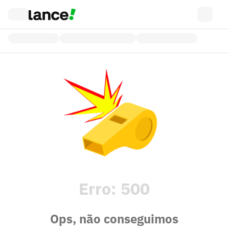
Erro:
500
Ops, não conseguimos