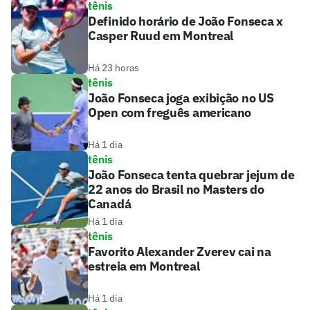
tênis
Definido horário de João Fonseca x
Casper Ruud em Montreal
Há 23 horas
tênis
João Fonseca joga exibição no US
Open com freguês americano
Há 1 dia
tênis
João Fonseca tenta quebrar jejum de
22 anos do Brasil no Masters do
Canadá
Há 1 dia
tênis
Favorito Alexander Zverev cai na
estreia em Montreal
Há 1 dia