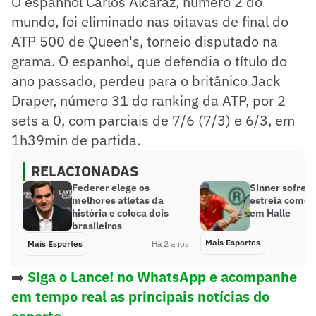
O espanhol Carlos Alcaraz, número 2 do
mundo, foi eliminado nas oitavas de final do
ATP 500 de Queen's, torneio disputado na
grama. O espanhol, que defendia o título do
ano passado, perdeu para o britânico Jack
Draper, número 31 do ranking da ATP, por 2
sets a 0, com parciais de 7/6 (7/3) e 6/3, em
1h39min de partida.
RELACIONADAS
Federer elege os
Sinner sofre, 
melhores atletas da
estreia como 
história e coloca dois
em Halle
brasileiros
Mais Esportes
Mais Esportes
Há 2 anos
➡️
Siga o Lance! no WhatsApp e acompanhe
em tempo real as principais notícias do