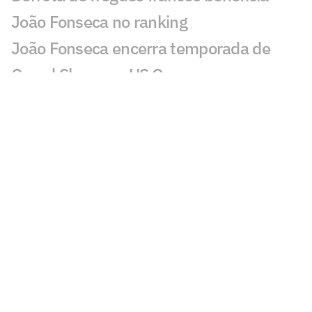
João Fonseca no ranking
João Fonseca encerra temporada de
Grand Slams no US Open
João Fonseca fatura quarta maior
premiação do ano no UTS Rio
Jornalista faz alerta: 'João Fonseca está
muito longe de ganhar um Grand Slam'
Loio no Lance! vê Guto Miguel com
chance de estrear na Davis
Rivais de João Fonseca na Copa Davis
caem no ranking