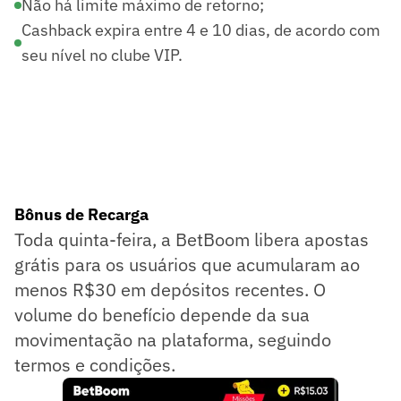
Não há limite máximo de retorno;
Cashback expira entre 4 e 10 dias, de acordo com
seu nível no clube VIP.
Bônus de Recarga
Toda quinta-feira, a BetBoom libera apostas
grátis para os usuários que acumularam ao
menos R$30 em depósitos recentes. O
volume do benefício depende da sua
movimentação na plataforma, seguindo
termos e condições.