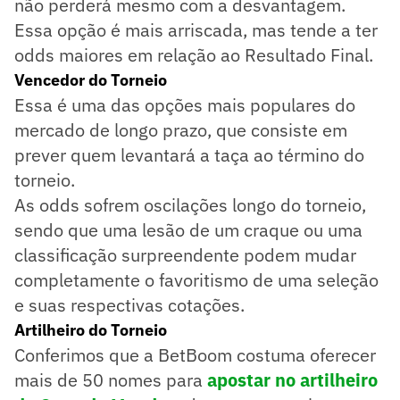
não perderá mesmo com a desvantagem.
Essa opção é mais arriscada, mas tende a ter
odds maiores em relação ao Resultado Final.
Vencedor do Torneio
Essa é uma das opções mais populares do
mercado de longo prazo, que consiste em
prever quem levantará a taça ao término do
torneio.
As odds sofrem oscilações longo do torneio,
sendo que uma lesão de um craque ou uma
classificação surpreendente podem mudar
completamente o favoritismo de uma seleção
e suas respectivas cotações.
Artilheiro do Torneio
Conferimos que a BetBoom costuma oferecer
mais de 50 nomes para
apostar no artilheiro