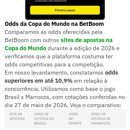
Odds da Copa do Mundo na BetBoom
Comparamos as odds oferecidas pela
BetBoom com outros
sites de apostas na
Copa do Mundo
durante a edição de 2026 e
verificamos que a plataforma costuma ter
odds competitivas para a competição.
Em nosso levantamento, constatamos
odds
superiores em até 10,9%
em relação à
concorrência. Utilizamos como base o jogo
Brasil x Marrocos, com cotações conferidas no
dia 27 de maio de 2026. Veja o comparativo:
SITE DE
ODDS DE
ODDS
ODDS DE
APOSTAS
VITÓRIA DO
DE
VITÓRIA DE
BRASIL
EMPATE
MARROCOS