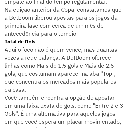
empate ao final do tempo regulamentar.
Na edição anterior da Copa, constatamos que
a BetBoom liberou apostas para os jogos da
primeira fase com cerca de um mês de
antecedência para o torneio.
Total de Gols
Aqui o foco não é quem vence, mas quantas
vezes a rede balança. A BetBoom oferece
linhas como Mais de 1.5 gols e Mais de 2.5
gols, que costumam aparecer na aba "Top",
que concentra os mercados mais populares
da casa.
Você também encontra a opção de apostar
em uma faixa exata de gols, como "Entre 2 e 3
Gols". É uma alternativa para aqueles jogos
em que você espera um placar movimentado,