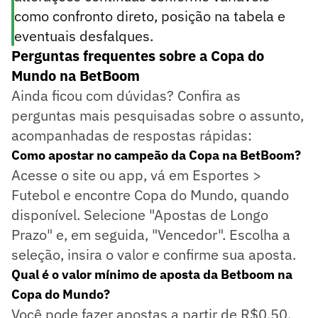
como confronto direto, posição na tabela e
eventuais desfalques.
Perguntas frequentes sobre a Copa do
Mundo na BetBoom
Ainda ficou com dúvidas? Confira as
perguntas mais pesquisadas sobre o assunto,
acompanhadas de respostas rápidas:
Como apostar no campeão da Copa na BetBoom?
Acesse o site ou app, vá em Esportes >
Futebol e encontre Copa do Mundo, quando
disponível. Selecione "Apostas de Longo
Prazo" e, em seguida, "Vencedor". Escolha a
seleção, insira o valor e confirme sua aposta.
Qual é o valor mínimo de aposta da Betboom na
Copa do Mundo?
Você pode fazer apostas a partir de R$0,50.