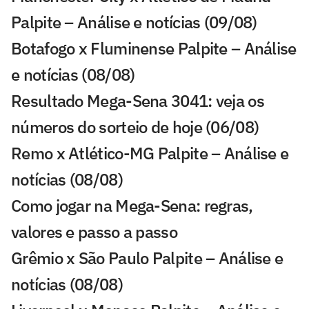
Palpite – Análise e notícias (09/08)
Botafogo x Fluminense Palpite – Análise
e notícias (08/08)
Resultado Mega-Sena 3041: veja os
números do sorteio de hoje (06/08)
Remo x Atlético-MG Palpite – Análise e
notícias (08/08)
Como jogar na Mega-Sena: regras,
valores e passo a passo
Grêmio x São Paulo Palpite – Análise e
notícias (08/08)