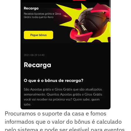
Procuramos o suporte da casa e fomos
informados que o valor do bônus é calculado
pelo sistema e pode ser elegível para eventos