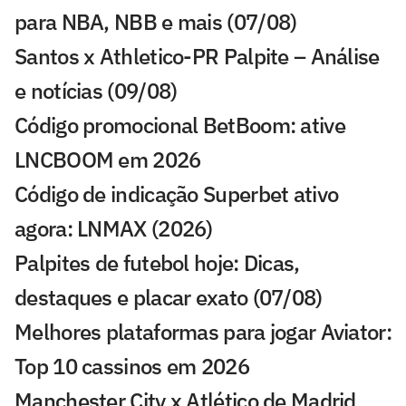
para NBA, NBB e mais (07/08)
Santos x Athletico-PR Palpite – Análise
e notícias (09/08)
Código promocional BetBoom: ative
LNCBOOM em 2026
Código de indicação Superbet ativo
agora: LNMAX (2026)
Palpites de futebol hoje: Dicas,
destaques e placar exato (07/08)
Melhores plataformas para jogar Aviator:
Top 10 cassinos em 2026
Manchester City x Atlético de Madrid