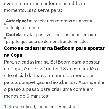
eventual retorno conforme as odds do
momento. Isso serve para:
Antecipação
: receber os retornos da aposta
antecipadamente;
Cautela
: evitar possíveis perdas totais em um
palpite que está se demonstrando errado.
Como se cadastrar na BetBoom para apostar
na Copa
Para se cadastrar na BetBoom para apostar
na Copa, é necessário ter 18 anos e ir até o
site oficial da marca quando os mercados
para a competição estão abertos. Acompanhe
o passo a passo para criar uma conta em
menos de 5 minutos:
1
.
No site oficial, toque em "Registrar";