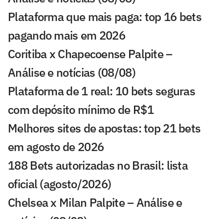
Plataforma que mais paga: top 16 bets
pagando mais em 2026
Coritiba x Chapecoense Palpite –
Análise e notícias (08/08)
Plataforma de 1 real: 10 bets seguras
com depósito mínimo de R$1
Melhores sites de apostas: top 21 bets
em agosto de 2026
188 Bets autorizadas no Brasil: lista
oficial (agosto/2026)
Chelsea x Milan Palpite – Análise e