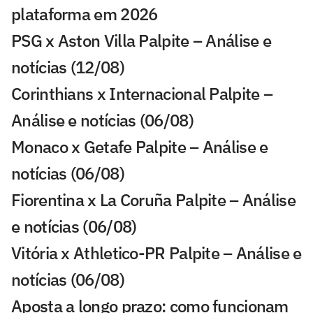
plataforma em 2026
PSG x Aston Villa Palpite – Análise e
notícias (12/08)
Corinthians x Internacional Palpite –
Análise e notícias (06/08)
Monaco x Getafe Palpite – Análise e
notícias (06/08)
Fiorentina x La Coruña Palpite – Análise
e notícias (06/08)
Vitória x Athletico-PR Palpite – Análise e
notícias (06/08)
Aposta a longo prazo: como funcionam