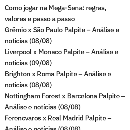
Como jogar na Mega-Sena: regras,
valores e passo a passo
Grêmio x São Paulo Palpite – Análise e
notícias (08/08)
Liverpool x Monaco Palpite – Análise e
notícias (09/08)
Brighton x Roma Palpite – Análise e
notícias (08/08)
Nottingham Forest x Barcelona Palpite –
Análise e notícias (08/08)
Ferencvaros x Real Madrid Palpite –
Análise e notícias (08/08)