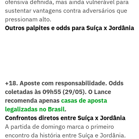
ofensiva definida, mas ainda vulnerável para
sustentar vantagens contra adversários que
pressionam alto.
Outros palpites e odds para Suíça x Jordânia
+18. Aposte com responsabilidade. Odds
coletadas às 09h55 (29/05). O Lance
recomenda apenas
casas de aposta
legalizadas no Brasil
.
Confrontos diretos entre Suíça x Jordânia
A partida de domingo marca o primeiro
encontro da história entre Suíça e Jordânia.