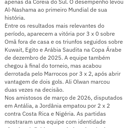
apenas da Coreia do Sul. O desempenho levou
Al-Nashama ao primeiro Mundial de sua
história.
Entre os resultados mais relevantes do
período, aparecem a vitória por 3 x 0 sobre
Omã fora de casa e os triunfos seguidos sobre
Kuwait, Egito e Arábia Saudita na Copa Árabe
de dezembro de 2025. A equipe também
chegou à final do torneio, mas acabou
derrotada pelo Marrocos por 3 x 2, após abrir
vantagem de dois gols. Ali Olwan marcou
duas vezes na decisão.
Nos amistosos de março de 2026, disputados
em Antália, a Jordânia empatou por 2 x 2
contra Costa Rica e Nigéria. As partidas
mostraram uma equipe com identidade