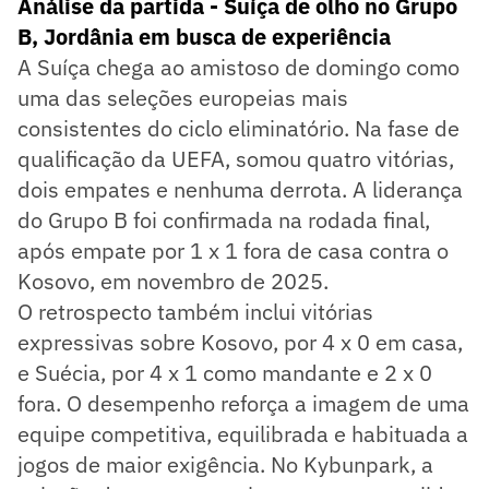
Análise da partida - Suíça de olho no Grupo
B, Jordânia em busca de experiência
A Suíça chega ao amistoso de domingo como
uma das seleções europeias mais
consistentes do ciclo eliminatório. Na fase de
qualificação da UEFA, somou quatro vitórias,
dois empates e nenhuma derrota. A liderança
do Grupo B foi confirmada na rodada final,
após empate por 1 x 1 fora de casa contra o
Kosovo, em novembro de 2025.
O retrospecto também inclui vitórias
expressivas sobre Kosovo, por 4 x 0 em casa,
e Suécia, por 4 x 1 como mandante e 2 x 0
fora. O desempenho reforça a imagem de uma
equipe competitiva, equilibrada e habituada a
jogos de maior exigência. No Kybunpark, a