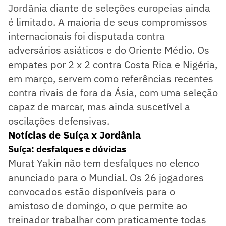
Jordânia diante de seleções europeias ainda
é limitado. A maioria de seus compromissos
internacionais foi disputada contra
adversários asiáticos e do Oriente Médio. Os
empates por 2 x 2 contra Costa Rica e Nigéria,
em março, servem como referências recentes
contra rivais de fora da Ásia, com uma seleção
capaz de marcar, mas ainda suscetível a
oscilações defensivas.
Notícias de Suíça x Jordânia
Suíça: desfalques e dúvidas
Murat Yakin não tem desfalques no elenco
anunciado para o Mundial. Os 26 jogadores
convocados estão disponíveis para o
amistoso de domingo, o que permite ao
treinador trabalhar com praticamente todas