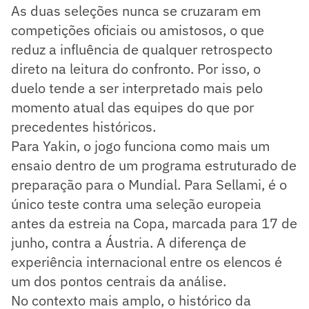
As duas seleções nunca se cruzaram em
competições oficiais ou amistosos, o que
reduz a influência de qualquer retrospecto
direto na leitura do confronto. Por isso, o
duelo tende a ser interpretado mais pelo
momento atual das equipes do que por
precedentes históricos.
Para Yakin, o jogo funciona como mais um
ensaio dentro de um programa estruturado de
preparação para o Mundial. Para Sellami, é o
único teste contra uma seleção europeia
antes da estreia na Copa, marcada para 17 de
junho, contra a Áustria. A diferença de
experiência internacional entre os elencos é
um dos pontos centrais da análise.
No contexto mais amplo, o histórico da