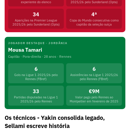
experiente do elenco
2025/26 pelo Sunderland (Opta)
34
4ª
Aparições na Premier League
Copa do Mundo consecutiva como
2025/26 pelo Sunderland (Opta)
capitão da seleção suíça
JOGADOR DESTAQUE · JORDÂNIA
Mousa Tamari
Capitão · Pora-direita · 28 anos · Rennes
6
6
Gols na Ligue 1 2025/26 pelo
Assistências na Ligue 1 2025/26
Rennes (FBref)
pelo Rennes (FBref)
33
€9M
Partidas disputadas na Ligue 1
Valor pago pelo Rennes ao
2025/26 pelo Rennes
Montpellier em fevereiro de 2025
Os técnicos - Yakin consolida legado,
Sellami escreve história