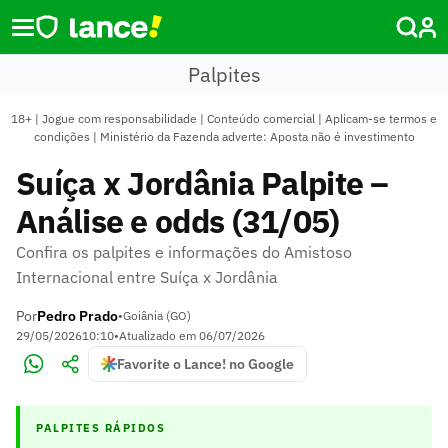
Palpites
18+ | Jogue com responsabilidade | Conteúdo comercial | Aplicam-se termos e
condições | Ministério da Fazenda adverte: Aposta não é investimento
Suíça x Jordânia Palpite –
Análise e odds (31/05)
Confira os palpites e informações do Amistoso
Internacional entre Suíça x Jordânia
Por
Pedro Prado
•
Goiânia (GO)
29/05/2026
10:10
•
Atualizado em
06/07/2026
Favorite o Lance! no Google
PALPITES RÁPIDOS