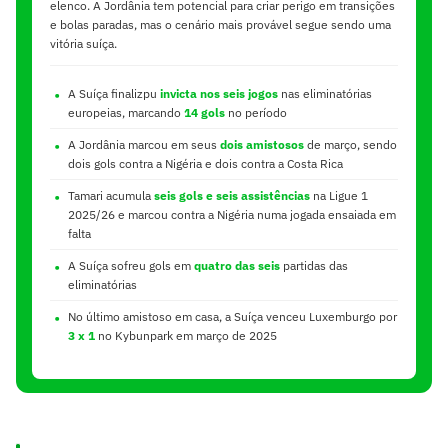
elenco. A Jordânia tem potencial para criar perigo em transições
e bolas paradas, mas o cenário mais provável segue sendo uma
vitória suíça.
A Suíça finalizpu
invicta nos seis jogos
nas eliminatórias
europeias, marcando
14 gols
no período
A Jordânia marcou em seus
dois amistosos
de março, sendo
dois gols contra a Nigéria e dois contra a Costa Rica
Tamari acumula
seis gols e seis assistências
na Ligue 1
2025/26 e marcou contra a Nigéria numa jogada ensaiada em
falta
A Suíça sofreu gols em
quatro das seis
partidas das
eliminatórias
No último amistoso em casa, a Suíça venceu Luxemburgo por
3 x 1
no Kybunpark em março de 2025