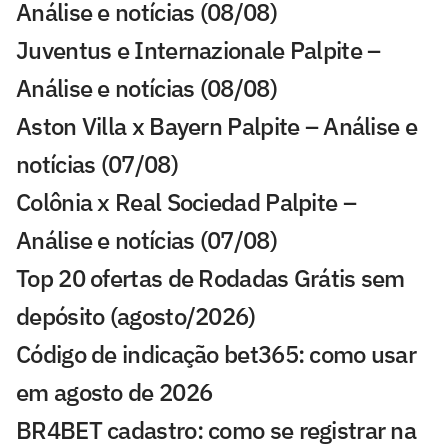
Análise e notícias (08/08)
Juventus e Internazionale Palpite –
Análise e notícias (08/08)
Aston Villa x Bayern Palpite – Análise e
notícias (07/08)
Colônia x Real Sociedad Palpite –
Análise e notícias (07/08)
Top 20 ofertas de Rodadas Grátis sem
depósito (agosto/2026)
Código de indicação bet365: como usar
em agosto de 2026
BR4BET cadastro: como se registrar na