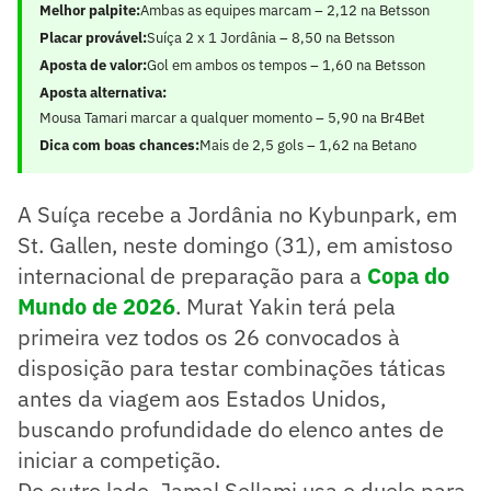
Melhor palpite:
Ambas as equipes marcam – 2,12 na Betsson
Placar provável:
Suíça 2 x 1 Jordânia – 8,50 na Betsson
Aposta de valor:
Gol em ambos os tempos – 1,60 na Betsson
Aposta alternativa:
Mousa Tamari marcar a qualquer momento – 5,90 na Br4Bet
Dica com boas chances:
Mais de 2,5 gols – 1,62 na Betano
A Suíça recebe a Jordânia no Kybunpark, em
St. Gallen, neste domingo (31), em amistoso
internacional de preparação para a
Copa do
Mundo de 2026
. Murat Yakin terá pela
primeira vez todos os 26 convocados à
disposição para testar combinações táticas
antes da viagem aos Estados Unidos,
buscando profundidade do elenco antes de
iniciar a competição.
Do outro lado, Jamal Sellami usa o duelo para