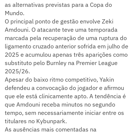
as alternativas previstas para a Copa do
Mundo.
O principal ponto de gestão envolve Zeki
Amdouni. O atacante teve uma temporada
marcada pela recuperação de uma ruptura do
ligamento cruzado anterior sofrida em julho de
2025 e acumulou apenas três aparições como
substituto pelo Burnley na Premier League
2025/26.
Apesar do baixo ritmo competitivo, Yakin
defendeu a convocação do jogador e afirmou
que ele está clinicamente apto. A tendência é
que Amdouni receba minutos no segundo
tempo, sem necessariamente iniciar entre os
titulares no Kybunpark.
As ausências mais comentadas na