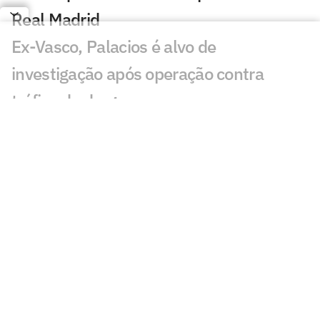
Real Madrid
Ex-Vasco, Palacios é alvo de
investigação após operação contra
tráfico de drogas
Cidades-sede dos EUA cobram Fifa por
promessa milionária feita para a Copa do
Mundo de 2026
Premier League tem recorde de novos
técnicos em início de temporada
Kerolin é anunciada pelo Barcelona e se
torna maior transferência do clube no
feminino