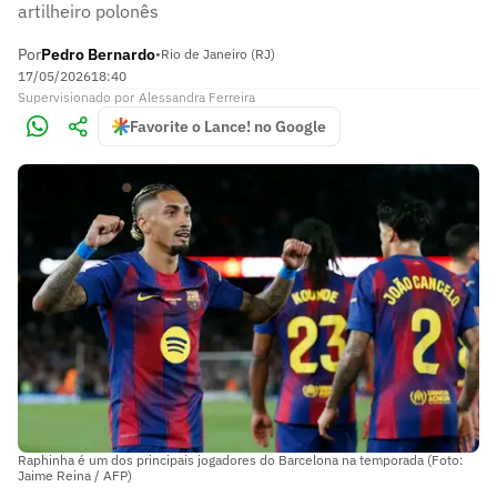
artilheiro polonês
Por
Pedro Bernardo
•
Rio de Janeiro (RJ)
17/05/2026
18:40
Supervisionado
por
Alessandra Ferreira
Favorite o Lance! no Google
Raphinha é um dos principais jogadores do Barcelona na temporada (Foto:
Jaime Reina / AFP)