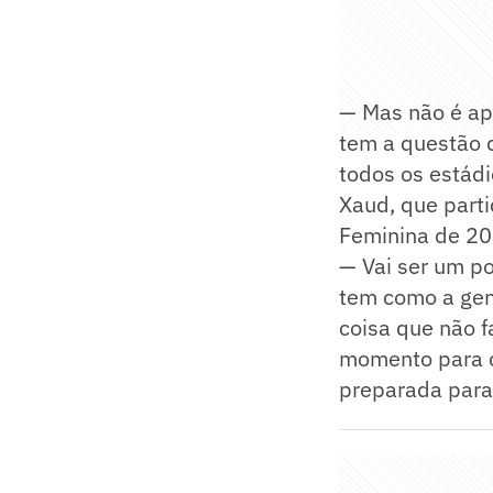
— Mas não é ap
tem a questão d
todos os estád
Xaud, que part
Feminina de 20
— Vai ser um p
tem como a gent
coisa que não f
momento para c
preparada para 