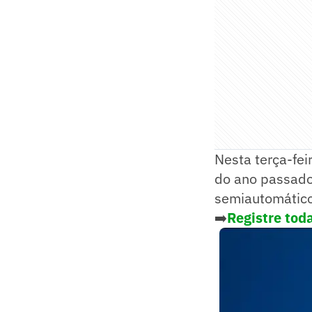
Nesta terça-fei
do ano passado 
semiautomático
➡️
Registre toda