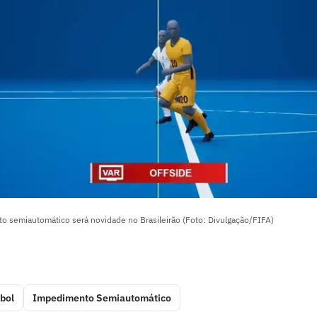
o semiautomático será novidade no Brasileirão (Foto: Divulgação/FIFA)
bol
Impedimento Semiautomático