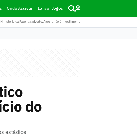
s
Onde Assistir
Lance! Jogos
Ministério da Fazenda adverte: Aposta não é investimento
ico
ício do
os estádios