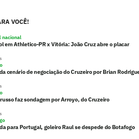
RA VOCÊ!
l nacional
ol em Athletico-PR x Vitória: João Cruz abre o placar
s
ro
a cenário de negociação do Cruzeiro por Brian Rodrígu
s
ro
russo faz sondagem por Arroyo, do Cruzeiro
s
go
da para Portugal, goleiro Raul se despede do Botafogo