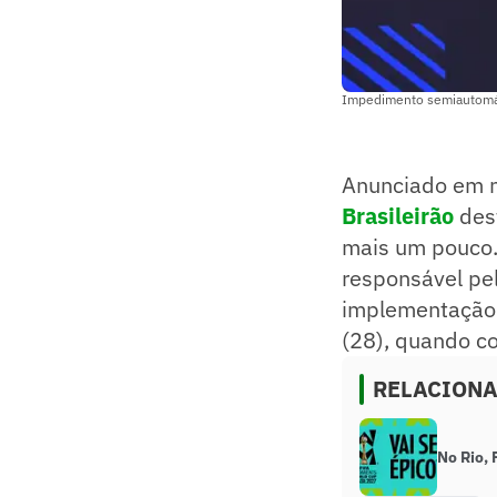
Impedimento semiautomáti
Anunciado em 
Brasileirão
dest
mais um pouco. 
responsável pe
implementação d
(28), quando c
RELACION
No Rio,