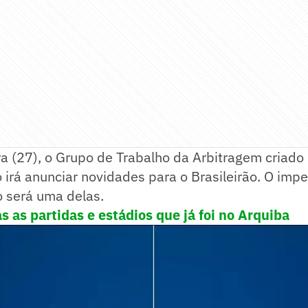
ra (27), o Grupo de Trabalho da Arbitragem criado
irá anunciar novidades para o Brasileirão. O imp
 será uma delas.
s as partidas e estádios que já foi no Arquiba