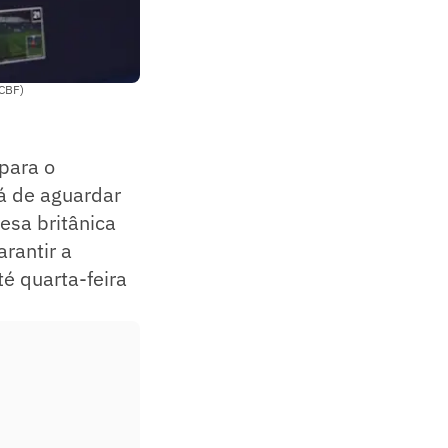
/CBF)
para o
á de aguardar
esa britânica
rantir a
é quarta-feira