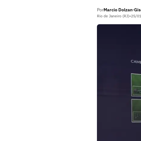
Por
Marcio Dolzan
Gis
•
Rio de Janeiro (RJ)
•
25/0