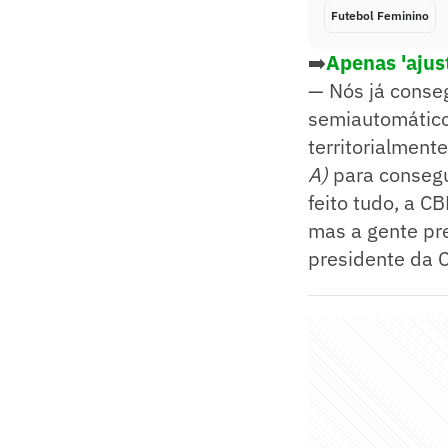
Futebol Feminino
➡️
Apenas 'ajus
— Nós já conse
semiautomático
territorialment
A)
para consegu
feito tudo, a C
mas a gente pre
presidente da 