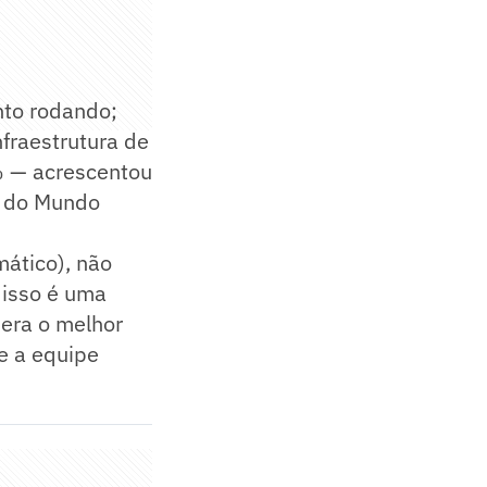
nto rodando;
fraestrutura de
% — acrescentou
a do Mundo
ático), não
 isso é uma
pera o melhor
e a equipe