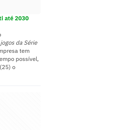
ti até 2030
o
 jogos da Série
empresa tem
tempo possível,
(25) o