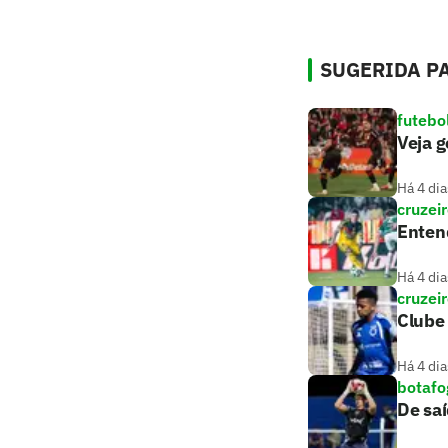
SUGERIDA PA
futebo
Veja g
Há 4 dia
cruzei
Entend
Há 4 dia
cruzei
Clube 
Há 4 dia
botafo
De saí