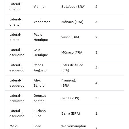
Lateral-
Vitinho
Botafogo (BRA)
2
direito
Lateral-
Vanderson
Mônaco (FRA)
3
direito
Lateral-
Paulo
Vasco (BRA)
2
direito
Henrique
Lateral-
Caio
Mônaco (FRA)
3
esquerdo
Henrique
Lateral-
Carlos
Inter de Milão
2
esquerdo
Augusto
(ITA)
Lateral-
Alex
Flamengo
4
esquerdo
Sandro
(BRA)
Lateral-
Douglas
Zenit (RUS)
3
esquerdo
Santos
Lateral-
Luciano
Bahia (BRA)
1
esquerdo
Juba
Meio-
João
Wolverhampton
1