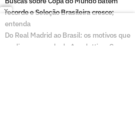
Buscas sobre Copa do Mundo batem
recorde e Seleção Brasileira cresce;
entenda
Do Real Madrid ao Brasil: os motivos que
explicam a queda de Ancelotti na Copa
Harmonização facial de Vini Jr: veja
antes e depois do jogador
Jesus faz revelação sobre a Seleção e
diz que convocaria astro do Flamengo
Vini Jr aparece com novo visual após
procedimento estético
Brasil sobe no ranking da Fifa e encosta