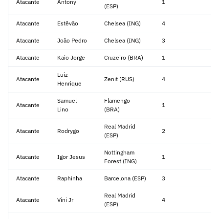
Atacante
Antony
1
(ESP)
Atacante
Estêvão
Chelsea (ING)
4
Atacante
João Pedro
Chelsea (ING)
3
Atacante
Kaio Jorge
Cruzeiro (BRA)
1
Luiz
Atacante
Zenit (RUS)
4
Henrique
Samuel
Flamengo
Atacante
1
Lino
(BRA)
Real Madrid
Atacante
Rodrygo
2
(ESP)
Nottingham
Atacante
Igor Jesus
1
Forest (ING)
Atacante
Raphinha
Barcelona (ESP)
3
Real Madrid
Atacante
Vini Jr
4
(ESP)