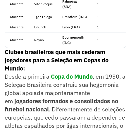
Palmeiras
Atacante
Vitor Roque
1
(BRA)
Atacante
Igor Thiago
Brentford (ING)
1
Atacante
Endrick
Lyon (FRA)
1
Bournemouth
Atacante
Rayan
1
(ING)
Clubes brasileiros que mais cederam
jogadores para a Seleção em Copas do
Mundo:
Desde a primeira
Copa do Mundo
, em 1930, a
Seleção Brasileira construiu sua hegemonia
global apoiada majoritariamente
em
jogadores formados e consolidados no
futebol nacional
. Diferentemente de seleções
europeias, que cedo passaram a depender de
atletas espalhados por ligas internacionais, o