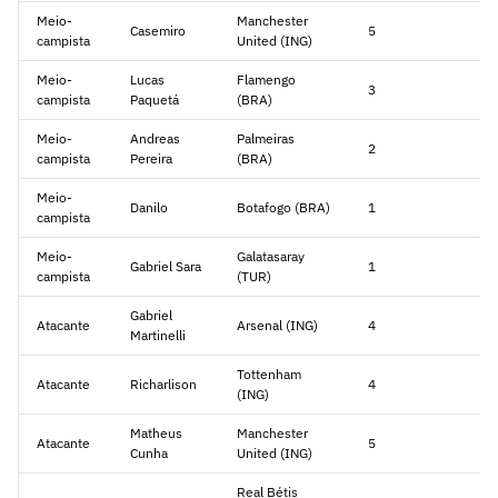
Meio-
Manchester
Casemiro
5
campista
United (ING)
Meio-
Lucas
Flamengo
3
campista
Paquetá
(BRA)
Meio-
Andreas
Palmeiras
2
campista
Pereira
(BRA)
Meio-
Danilo
Botafogo (BRA)
1
campista
Meio-
Galatasaray
Gabriel Sara
1
campista
(TUR)
Gabriel
Atacante
Arsenal (ING)
4
Martinelli
Tottenham
Atacante
Richarlison
4
(ING)
Matheus
Manchester
Atacante
5
Cunha
United (ING)
Real Bétis