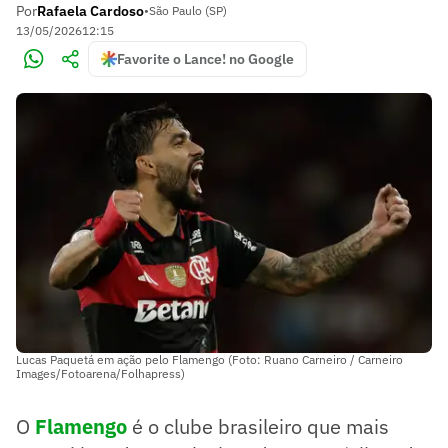
Por
Rafaela Cardoso
•
São Paulo (SP)
13/05/2026
12:15
Favorite o Lance! no Google
Lucas Paquetá em ação pelo Flamengo (Foto: Ruano Carneiro / Carneiro
Images/Fotoarena/Folhapress)
O
Flamengo
é o clube brasileiro que mais