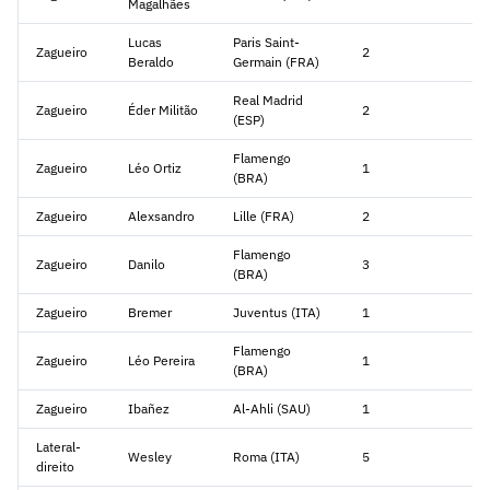
Magalhães
Lucas
Paris Saint-
Zagueiro
2
Beraldo
Germain (FRA)
Real Madrid
Zagueiro
Éder Militão
2
(ESP)
Flamengo
Zagueiro
Léo Ortiz
1
(BRA)
Zagueiro
Alexsandro
Lille (FRA)
2
Flamengo
Zagueiro
Danilo
3
(BRA)
Zagueiro
Bremer
Juventus (ITA)
1
Flamengo
Zagueiro
Léo Pereira
1
(BRA)
Zagueiro
Ibañez
Al-Ahli (SAU)
1
Lateral-
Wesley
Roma (ITA)
5
direito