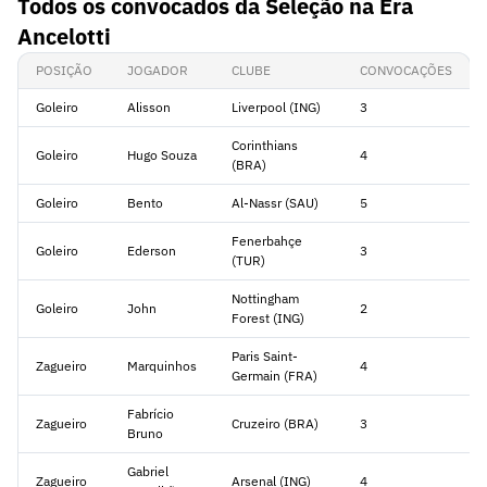
Todos os convocados da Seleção na Era
Ancelotti
POSIÇÃO
JOGADOR
CLUBE
CONVOCAÇÕES
Goleiro
Alisson
Liverpool (ING)
3
Corinthians
Goleiro
Hugo Souza
4
(BRA)
Goleiro
Bento
Al-Nassr (SAU)
5
Fenerbahçe
Goleiro
Ederson
3
(TUR)
Nottingham
Goleiro
John
2
Forest (ING)
Paris Saint-
Zagueiro
Marquinhos
4
Germain (FRA)
Fabrício
Zagueiro
Cruzeiro (BRA)
3
Bruno
Gabriel
Zagueiro
Arsenal (ING)
4