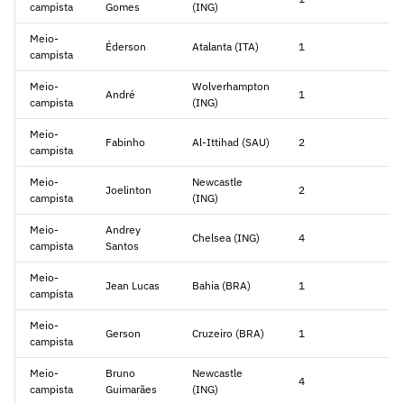
campista
Gomes
(ING)
Meio-
Éderson
Atalanta (ITA)
1
campista
Meio-
Wolverhampton
André
1
campista
(ING)
Meio-
Fabinho
Al-Ittihad (SAU)
2
campista
Meio-
Newcastle
Joelinton
2
campista
(ING)
Meio-
Andrey
Chelsea (ING)
4
campista
Santos
Meio-
Jean Lucas
Bahia (BRA)
1
campista
Meio-
Gerson
Cruzeiro (BRA)
1
campista
Meio-
Bruno
Newcastle
4
campista
Guimarães
(ING)