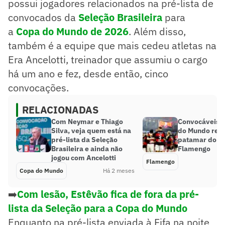
possui jogadores relacionados na pré-lista de
convocados da
Seleção Brasileira
para
a
Copa do Mundo de 2026
. Além disso,
também é a equipe que mais cedeu atletas na
Era Ancelotti, treinador que assumiu o cargo
há um ano e fez, desde então, cinco
convocações.
RELACIONADAS
Com Neymar e Thiago
Convocáveis p
Silva, veja quem está na
do Mundo ref
pré-lista da Seleção
patamar do el
Brasileira e ainda não
Flamengo
jogou com Ancelotti
Flamengo
Copa do Mundo
Há 2 meses
➡️
Com lesão, Estêvão fica de fora da pré-
lista da Seleção para a Copa do Mundo
Enquanto na pré-lista enviada à Fifa na noite