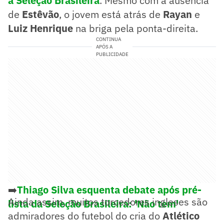
a
Seleção Brasileira
. Mesmo com a ausência
de
Estêvão
, o jovem está atrás de
Rayan
e
Luiz Henrique
na briga pela ponta-direita.
CONTINUA
APÓS A
PUBLICIDADE
➡️
Thiago Silva esquenta debate após pré-
Ainda assim, muitos torcedores ingleses são
lista da Seleção Brasileira: 'Não tem'
admiradores do futebol do cria do
Atlético