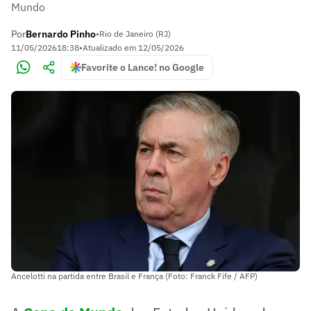
Mundo
Por
Bernardo Pinho
•
Rio de Janeiro (RJ)
11/05/2026
18:38
•
Atualizado em
12/05/2026
Favorite o Lance! no Google
Ancelotti na partida entre Brasil e França (Foto: Franck Fife / AFP)