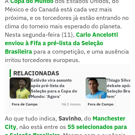
A
Copa do Mundo
dos Estados Unidos, do
México e do Canadá está cada vez mais
próxima, e os torcedores já estão entrando no
clima do torneio mais esperado do planeta.
Nesta segunda-feira (11),
Carlo Ancelotti
enviou à
Fifa
a pré-lista da
Seleção
Brasileira
para a competição, e uma ausência
irritou torcedores europeus.
RELACIONADAS
Estêvão vira assunto
Thiago Silva 
após pré-lista da
debate após p
Seleção para a Copa do
Seleção Brasil
Mundo: ‘Agora’
tem’
Fora de Campo
Há 2 meses
Fora de Campo
Ao que tudo indica,
Savinho
, do
Manchester
City
, não está entre os
55 selecionados para