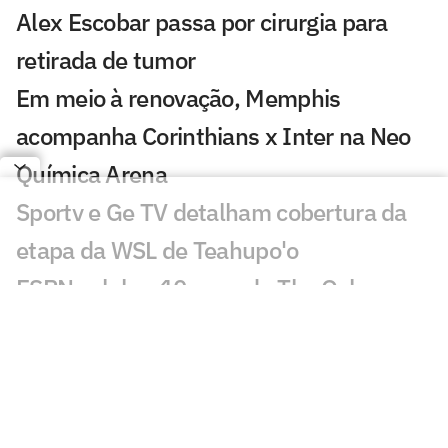
Alex Escobar passa por cirurgia para
retirada de tumor
Em meio à renovação, Memphis
acompanha Corinthians x Inter na Neo
Química Arena
Sportv e Ge TV detalham cobertura da
etapa da WSL de Teahupo'o
ESPN celebra 10 anos do The Ocho com
mais de 70 horas de esportes inusitados
Morre Geraldão, ex-atacante bicampeão
paulista pelo Corinthians, aos 77 anos
Europeus reagem a decisão do Real