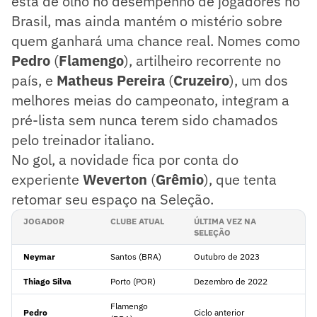
está de olho no desempenho de jogadores no
Brasil, mas ainda mantém o mistério sobre
quem ganhará uma chance real. Nomes como
Pedro
(
Flamengo
), artilheiro recorrente no
país, e
Matheus Pereira
(
Cruzeiro
), um dos
melhores meias do campeonato, integram a
pré-lista sem nunca terem sido chamados
pelo treinador italiano.
No gol, a novidade fica por conta do
experiente
Weverton
(
Grêmio
), que tenta
retomar seu espaço na Seleção.
JOGADOR
CLUBE ATUAL
ÚLTIMA VEZ NA
SELEÇÃO
Neymar
Santos (BRA)
Outubro de 2023
Thiago Silva
Porto (POR)
Dezembro de 2022
Flamengo
Pedro
Ciclo anterior