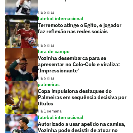
Há 5 dias
futebol internacional
Terremoto atinge o Egito, e jogador
faz reflexão nas redes sociais
Há 6 dias
fora de campo
Vozinha desembarca para se
apresentar no Colo-Colo e viraliza:
'Impressionante'
Há 6 dias
palmeiras
Copa impulsiona destaques do
Palmeiras em sequência decisiva por
títulos
Há 1 semana
futebol internacional
Autorizado a usar apelido na camisa,
Vozinha pode desistir de atuar no