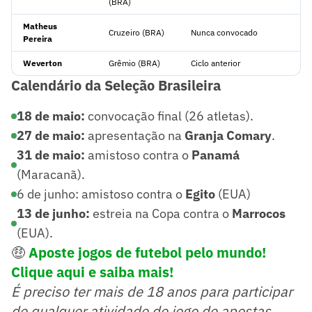
(BRA)
Matheus
Cruzeiro (BRA)
Nunca convocado
Pereira
Weverton
Grêmio (BRA)
Ciclo anterior
Calendário da Seleção Brasileira
18 de maio:
convocação final (26 atletas).
27 de maio:
apresentação na
Granja Comary
.
31 de maio:
amistoso contra o
Panamá
(Maracanã).
6 de junho: amistoso contra o
Egito
(EUA)
13 de junho:
estreia na Copa contra o
Marrocos
(EUA).
🤑
Aposte jogos de futebol pelo mundo!
Clique aqui e saiba mais!
É preciso ter mais de 18 anos para participar
de qualquer atividade de jogo de apostas.