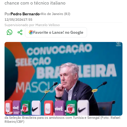
chance com o técnico italiano
Por
Pedro Bernardo
•
Rio de Janeiro (RJ)
12/05/2026
17:55
Supervisionado
por
Marcelo Velloso
Favorite o Lance! no Google
da Seleção Brasileira para os amistosos com Tunísia e Senegal (Foto: Rafael
Ribeiro/CBF)