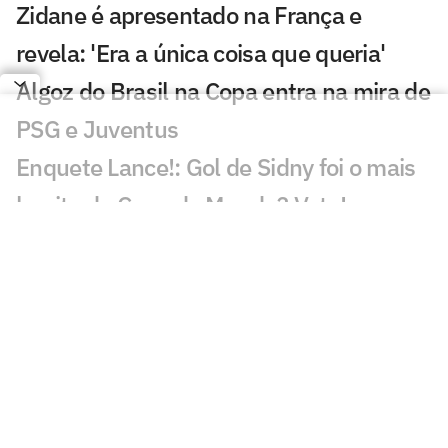
Zidane é apresentado na França e
revela: 'Era a única coisa que queria'
Algoz do Brasil na Copa entra na mira de
PSG e Juventus
Enquete Lance!: Gol de Sidny foi o mais
bonito da Copa do Mundo? Vote!
Gol de Cabo Verde é eleito o melhor da
Copa do Mundo
De cerveja a cachorro-quente: Fifa
divulga números da Copa do Mundo
Árbitro da final da Copa do Mundo
anuncia aposentadoria