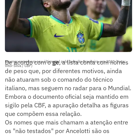
De acordo com o
ge
, a lista conta com nomes
Neymar comemora seu último gol pela Seleção Brasileira, em 2023 (Foto:
Vitor Silva / CBF)
de peso que, por diferentes motivos, ainda
não atuaram sob o comando do técnico
italiano, mas seguem no radar para o Mundial.
Embora o documento oficial seja mantido em
sigilo pela CBF, a apuração detalha as figuras
que compõem essa relação.
Os nomes que mais chamam a atenção entre
os "não testados" por Ancelotti são os