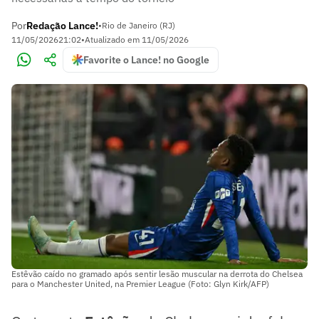
Por
Redação Lance!
•
Rio de Janeiro (RJ)
11/05/2026
21:02
•
Atualizado em
11/05/2026
Favorite o Lance! no Google
Estêvão caído no gramado após sentir lesão muscular na derrota do Chelsea
para o Manchester United, na Premier League (Foto: Glyn Kirk/AFP)