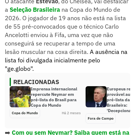
O atacante
Estêvão
, do Chelsea, vai desfalcar
a
Seleção Brasileira
na Copa do Mundo de
2026. O jogador de 19 anos não está na lista
de 55 pré-convocados que o técnico Carlo
Ancelotti enviou à Fifa, uma vez que não
conseguirá se recuperar a tempo de uma
lesão muscular na coxa direita.
A ausência na
lista foi divulgada inicialmente pelo
"ge.globo".
RELACIONADAS
Imprensa internacional
Europeus rea
repercute Neymar em
provável ausê
pré-lista do Brasil para
pré-lista da S
Copa do Mundo
Brasileira:
‘Decepcionad
Copa do Mundo
Há 2 meses
Fora de Campo
➡️
Com ou sem Neymar? Saiba quem está na