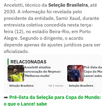
Ancelotti, técnico da
Seleção Brasileira
, até
2030. A informação foi revelada pelo
presidente da entidade, Samir Xaud, durante
entrevista coletiva concedida nesta terça-
feira (12), no estádio Beira-Rio, em Porto
Alegre. Segundo o dirigente, o acordo
depende apenas de ajustes jurídicos para ser
oficializado.
RELACIONADAS
Ancelotti sinaliza
Pré-lista da S
convocação de Neymar:
Copa do Mundo
‘Melhorou muito’
Lance! sabe
Seleção Brasileira
Há 2 meses
Seleção Brasileira
➡️
Pré-lista da Seleção para Copa do Mundo:
o que o Lance! sabe