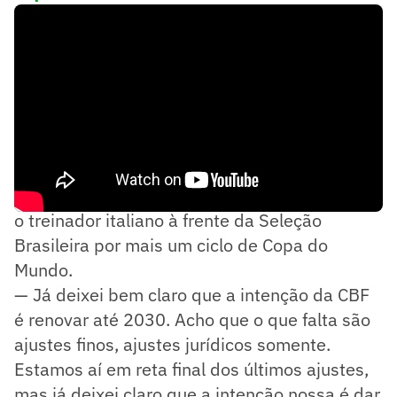
Xaud afirmou que a intenção da CBF é manter
o treinador italiano à frente da Seleção
Brasileira por mais um ciclo de Copa do
Mundo.
— Já deixei bem claro que a intenção da CBF
é renovar até 2030. Acho que o que falta são
ajustes finos, ajustes jurídicos somente.
Estamos aí em reta final dos últimos ajustes,
mas já deixei claro que a intenção nossa é dar