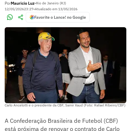
Por
Mauricio Luz
•
Rio de Janeiro (RJ)
12/05/2026
23:27
•
Atualizado em
13/05/2026
Favorite o Lance! no Google
Carlo Ancelotti e o presidente da CBF, Samir Xaud (Foto: Rafael Ribeiro/CBF)
A Confederação Brasileira de Futebol (CBF)
está próxima de renovar o contrato de Carlo