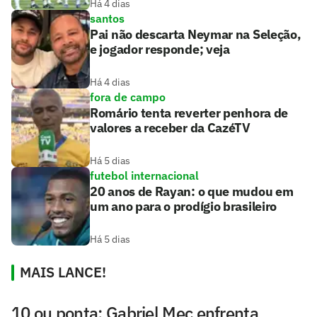
Há 4 dias
santos
Pai não descarta Neymar na Seleção,
e jogador responde; veja
Há 4 dias
fora de campo
Romário tenta reverter penhora de
valores a receber da CazéTV
Há 5 dias
futebol internacional
20 anos de Rayan: o que mudou em
um ano para o prodígio brasileiro
Há 5 dias
MAIS LANCE!
10 ou ponta: Gabriel Mec enfrenta