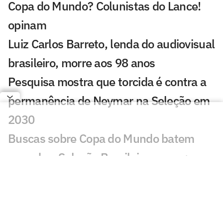
Copa do Mundo? Colunistas do Lance!
opinam
Luiz Carlos Barreto, lenda do audiovisual
brasileiro, morre aos 98 anos
Pesquisa mostra que torcida é contra a
permanência de Neymar na Seleção em
2030
Buscas sobre Copa do Mundo batem
recorde e Seleção Brasileira cresce;
entenda
Do Real Madrid ao Brasil: os motivos que
explicam a queda de Ancelotti na Copa