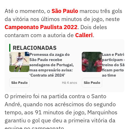
Até o momento, o
São Paulo
marcou três gols
da vitória nos últimos minutos de jogo, neste
Campeonato Paulista 2022
. Dois deles
contaram com a autoria de
Calleri
.
RELACIONADAS
Promessa da zaga do
Luan e Patrick
São Paulo recebe
participam de
sondagens de Portugal,
treino do São 
mas empresário avisa:
ficam perto d
‘Contrato até 2024’
ao time
São Paulo
Há 4 anos
São Paulo
O primeiro foi na partida contra o Santo
André, quando nos acréscimos do segundo
tempo, aos 91 minutos de jogo, Marquinhos
garantiu o gol que deu a primeira vitória da
equipe no campeonato.