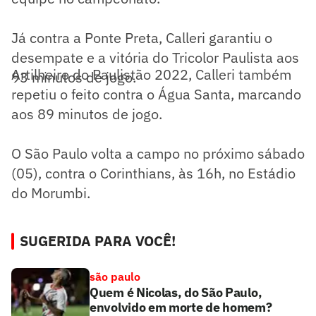
Já contra a Ponte Preta, Calleri garantiu o
desempate e a vitória do Tricolor Paulista aos
Artilheiro do Paulistão 2022, Calleri também
93 minutos de jogo.
repetiu o feito contra o Água Santa, marcando
aos 89 minutos de jogo.
O São Paulo volta a campo no próximo sábado
(05), contra o Corinthians, às 16h, no Estádio
do Morumbi.
SUGERIDA PARA VOCÊ!
são paulo
Quem é Nicolas, do São Paulo,
envolvido em morte de homem?