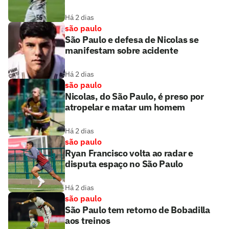
Há 2 dias
são paulo
São Paulo e defesa de Nicolas se
manifestam sobre acidente
Há 2 dias
são paulo
Nicolas, do São Paulo, é preso por
atropelar e matar um homem
Há 2 dias
são paulo
Ryan Francisco volta ao radar e
disputa espaço no São Paulo
Há 2 dias
são paulo
São Paulo tem retorno de Bobadilla
aos treinos