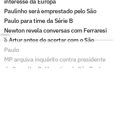
interesse da Europa
Paulinho será emprestado pelo São
Paulo para time da Série B
Newton revela conversas com Ferraresi
e Artur antes de acertar com o São
Paulo
MP arquiva inquérito contra presidente
do Conselho Deliberativo do São Paulo
São Paulo começa dança das cadeiras
política com eleição de cargos vitalícios
Lucas Moura atualiza seu quadro
médico no São Paulo