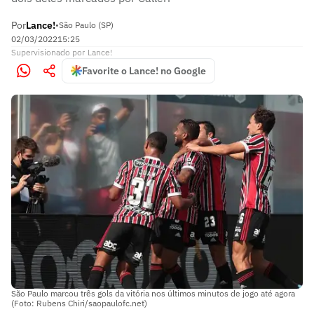
Por
Lance!
•
São Paulo (SP)
02/03/2022
15:25
Supervisionado
por
Lance!
Favorite o Lance! no Google
São Paulo marcou três gols da vitória nos últimos minutos de jogo até agora
(Foto: Rubens Chiri/saopaulofc.net)