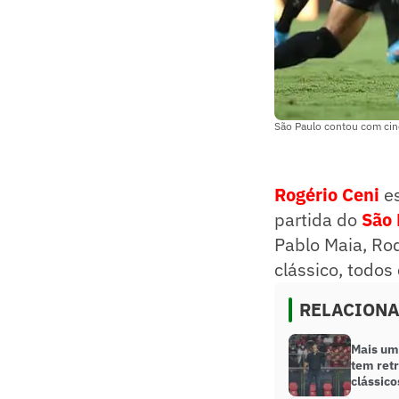
São Paulo contou com cin
Rogério Ceni
e
partida do
São 
Pablo Maia, Rod
clássico, todos 
RELACION
Mais um 
tem retr
clássico