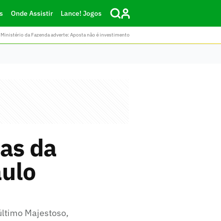
s
Onde Assistir
Lance! Jogos
Ministério da Fazenda adverte: Aposta não é investimento
ias da
aulo
último Majestoso,