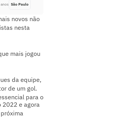
 anos
São Paulo
Há 4 anos
mais novos não
istas nesta
 que mais jogou
ues da equipe,
or de um gol.
essencial para o
o 2022 e agora
a próxima