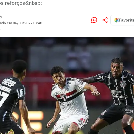
 reforços&nbsp;
P)
Favorit
zado em
06/03/2022
13:48
!