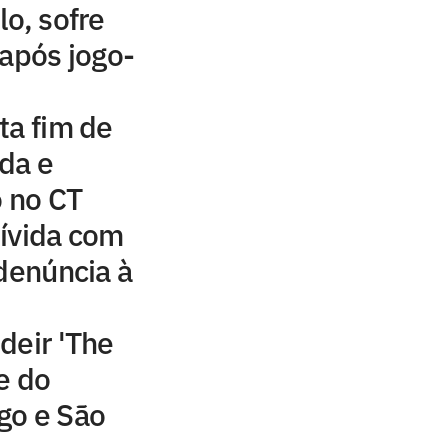
lo, sofre
 após jogo-
ta fim de
da e
o no CT
ívida com
 denúncia à
deir 'The
e do
go e São