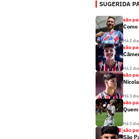
SUGERIDA PA
são pa
Como 
Há 2 dia
são pa
Câmer
Há 2 dia
são pa
Nicola
Há 3 dia
são pa
Quem 
Há 3 dia
são pa
São Pa