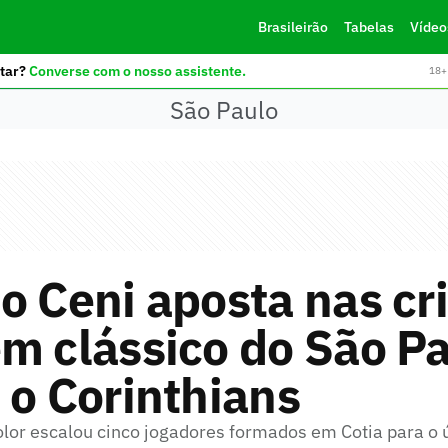
Brasileirão
Tabelas
Vídeo
tar?
Converse com o nosso assistente.
18+ 
São Paulo
o Ceni aposta nas cr
m clássico do São P
 o Corinthians
color escalou cinco jogadores formados em Cotia para o 