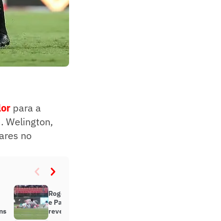
)
lor
para a
. Welington,
lares no
Rogério Ceni projeta volta de Luan
e Patrick ao time do São Paulo e
ns
revela pedido de Nikão