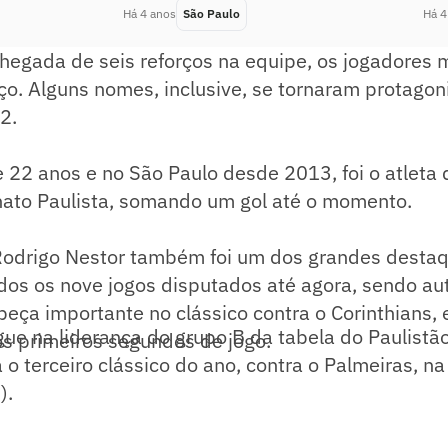
Há 4 anos
São Paulo
Há 4
egada de seis reforços na equipe, os jogadores 
o. Alguns nomes, inclusive, se tornaram protagon
2.
e 22 anos e no São Paulo desde 2013, foi o atleta
to Paulista, somando um gol até o momento.
Rodrigo Nestor também foi um dos grandes destaq
os os nove jogos disputados até agora, sendo aut
peça importante no clássico contra o Corinthians, 
ue na liderança do grupo B da tabela do Paulistã
nos primeiros segundos de jogo.
 o terceiro clássico do ano, contra o Palmeiras, n
).