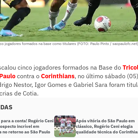
co jogadores formados na base como titulares (FOTO: Paulo Pinto / saopaulofc.net
scalou cinco jogadores formados na Base do
Trico
Paulo
contra o
Corinthians
, no último sábado (05)
rigo Nestor, Igor Gomes e Gabriel Sara foram titu
crias de Cotia.
ADAS
para a conta! Rogério Ceni
Após vitória do São Paulo em
ospecto incrível em
clássico, Rogério Ceni elogia
s no retorno ao São Paulo
qualidade técnica do Corinthia