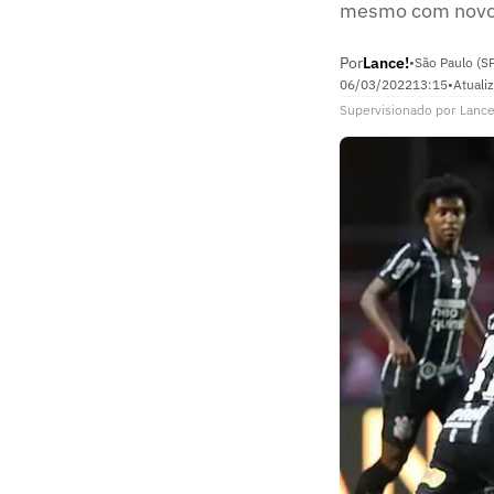
mesmo com novos
Por
Lance!
•
São Paulo (S
06/03/2022
13:15
•
Atuali
Supervisionado
por
Lance