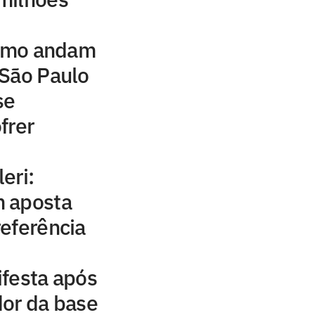
como andam
 São Paulo
se
frer
eri:
 aposta
eferência
ifesta após
dor da base