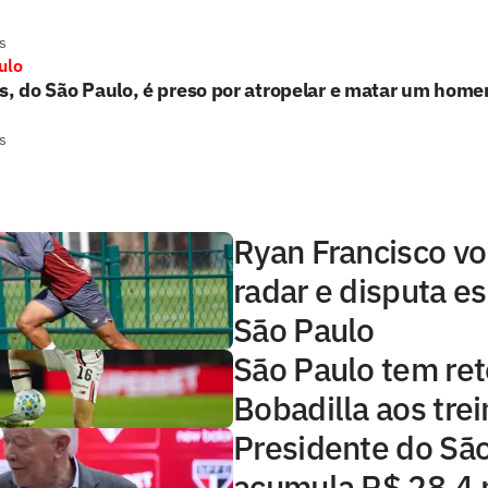
s
ulo
s, do São Paulo, é preso por atropelar e matar um hom
s
Ryan Francisco vo
radar e disputa e
São Paulo
São Paulo tem ret
Bobadilla aos tre
Presidente do Sã
acumula R$ 28,4 