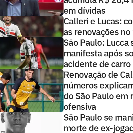
em dívidas
Calleri e Lucas: 
as renovações no
São Paulo: Lucca 
manifesta após so
acidente de carro
Renovação de Call
números explicam
do São Paulo em r
ofensiva
São Paulo se man
morte de ex-joga