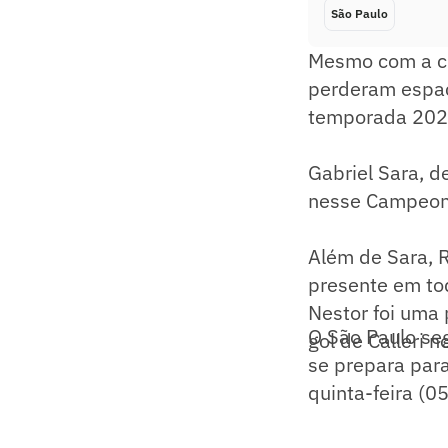
São Paulo
Mesmo com a ch
perderam espaç
temporada 202
Gabriel Sara, d
nesse Campeona
Além de Sara, 
presente em tod
Nestor foi uma 
O São Paulo seg
gol de Calleri 
se prepara para
quinta-feira (05