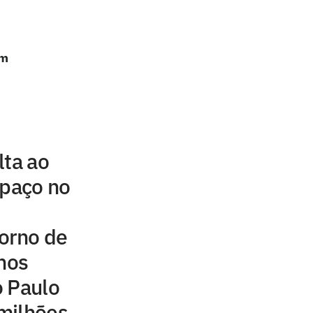
em
lta ao
spaço no
orno de
inos
o Paulo
milhões