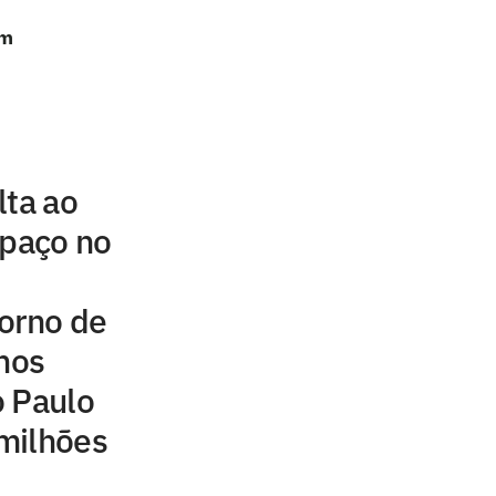
em
lta ao
spaço no
orno de
inos
o Paulo
milhões