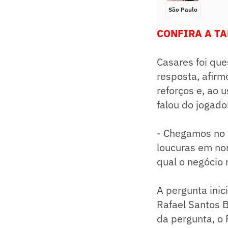
São Paulo
CONFIRA A TA
Casares foi que
resposta, afirm
reforços e, ao 
falou do jogado
- Chegamos no 
loucuras em nom
qual o negócio n
A pergunta inic
Rafael Santos B
da pergunta, o 