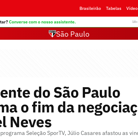
Brasileirão
Tabelas
Vídeo
tar?
Converse com o nosso assistente.
18+ 
São Paulo
ente do São Paulo
ma o fim da negociaç
el Neves
 programa Seleção SporTV, Júlio Casares afastou as vin