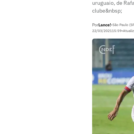
uruguaio, de Rafa
clube&nbsp;
Por
Lance!
•
São Paulo (S
22/03/2021
15:59
•
Atuali