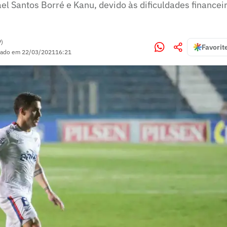
el Santos Borré e Kanu, devido às dificuldades financei
P)
Favorit
zado em
22/03/2021
16:21