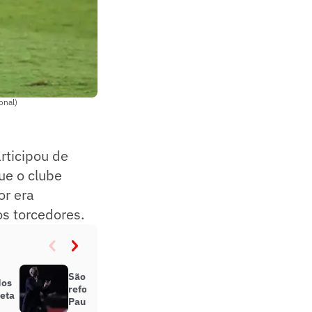
onal)
rticipou de
ue o clube
or era
s torcedores.
São Paulo não terá todos os
dos
reforços na primeira fase do
veta
Paulista; entenda