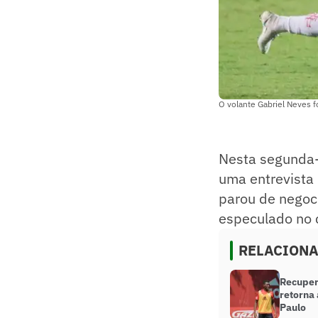
O volante Gabriel Neves f
Nesta segunda-f
uma entrevista
parou de negoci
especulado no 
RELACION
Recuper
retorna
Paulo