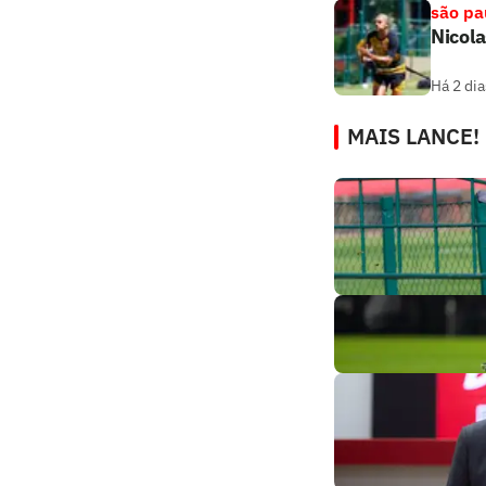
são pa
Nicola
Há 2 dia
MAIS LANCE!