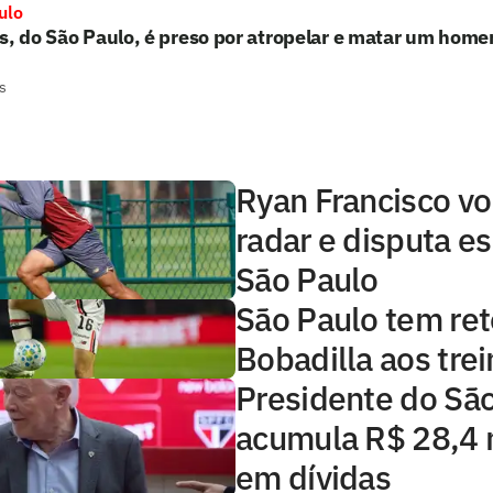
ulo
s, do São Paulo, é preso por atropelar e matar um hom
s
Ryan Francisco vo
radar e disputa e
São Paulo
São Paulo tem ret
Bobadilla aos tre
Presidente do Sã
acumula R$ 28,4 
em dívidas