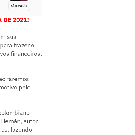
 anos
São Paulo
Há 5 anos
 DE 2021!
Em sua
para trazer e
vos financeiros,
Não faremos
motivo pelo
 colombiano
 Hernán, autor
res, fazendo