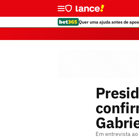
Quer uma ajuda antes de apos
Presid
confir
Gabri
Em entrevista ao