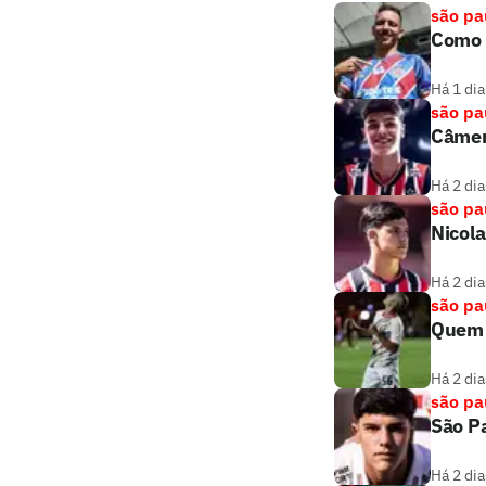
são pa
Como 
Há 1 dia
são pa
Câmer
Há 2 dia
são pa
Nicola
Há 2 dia
são pa
Quem 
Há 2 dia
são pa
São Pa
Há 2 dia