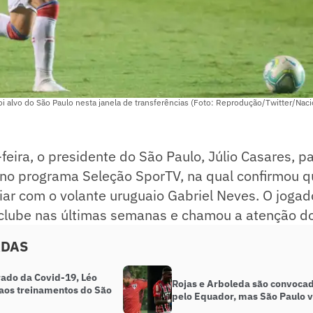
oi alvo do São Paulo nesta janela de transferências (Foto: Reprodução/Twitter/Naci
eira, o presidente do São Paulo, Júlio Casares, pa
 no programa Seleção SporTV, na qual confirmou q
ar com o volante uruguaio Gabriel Neves. O jogad
clube nas últimas semanas e chamou a atenção do
ADAS
ado da Covid-19, Léo
Rojas e Arboleda são convoca
 aos treinamentos do São
pelo Equador, mas São Paulo 