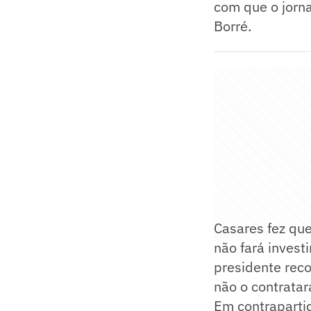
com que o jorna
Borré.
Casares fez que
não fará inves
presidente rec
não o contratar
Em contrapartid