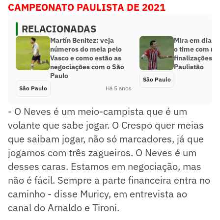
CAMPEONATO PAULISTA DE 2021
RELACIONADAS
Martín Benitez: veja
Mira em dia: S
números do meia pelo
o time com ma
Vasco e como estão as
finalizações c
negociações com o São
Paulistão
Paulo
São Paulo
São Paulo
Há 5 anos
- O Neves é um meio-campista que é um
volante que sabe jogar. O Crespo quer meias
que saibam jogar, não só marcadores, já que
jogamos com três zagueiros. O Neves é um
desses caras. Estamos em negociação, mas
não é fácil. Sempre a parte financeira entra no
caminho - disse Muricy, em entrevista ao
canal do Arnaldo e Tironi.