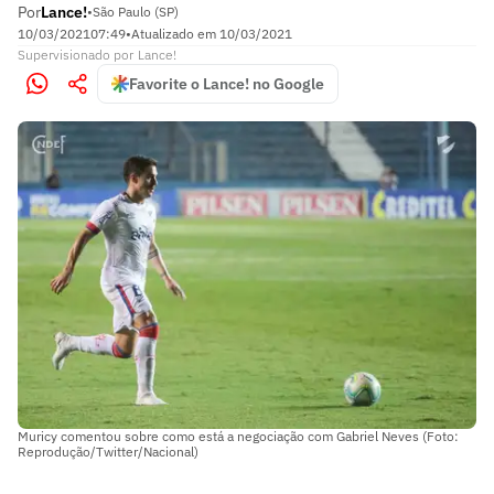
Por
Lance!
•
São Paulo (SP)
10/03/2021
07:49
•
Atualizado em
10/03/2021
Supervisionado
por
Lance!
Favorite o Lance! no Google
Muricy comentou sobre como está a negociação com Gabriel Neves (Foto:
Reprodução/Twitter/Nacional)