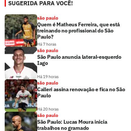
SUGERIDA PARA VOCÊ!
são paulo
Quem é Matheus Ferreira, que está
treinando no profissional do São
Paulo?
Há 7 horas
são paulo
São Paulo anuncia lateral-esquerdo
Iago
Há 19 horas
são paulo
Calleri assina renovação e fica no São
Paulo
Há 20 horas
são paulo
São Paulo: Lucas Moura inicia
trabalhos no gramado