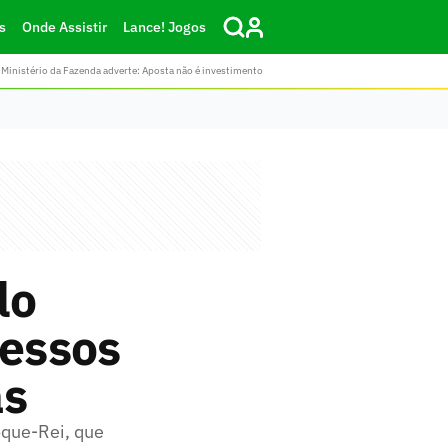
s
Onde Assistir
Lance! Jogos
Ministério da Fazenda adverte: Aposta não é investimento
lo
ressos
as
oque-Rei, que