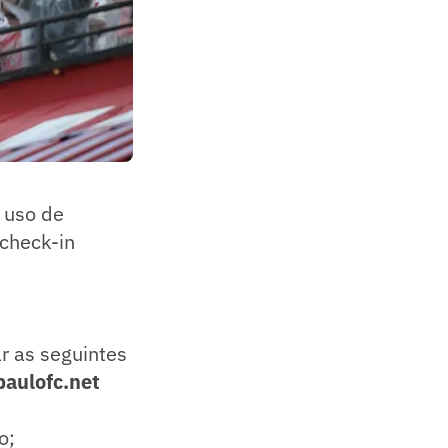
 uso de
check-in
r as seguintes
aulofc.net
o;