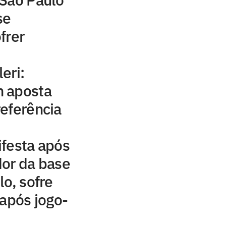
se
frer
eri:
 aposta
eferência
ifesta após
dor da base
lo, sofre
 após jogo-