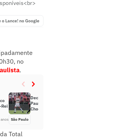
isponíveis<br>
e o Lance! no Google
cipadamente
20h30, no
ulista
.
Decisivo em clássicos no São
ico
Paulo, Calleri busca gol inédito no
-Rei
Choque-Rei
 anos
São Paulo
Há 4 anos
da Total