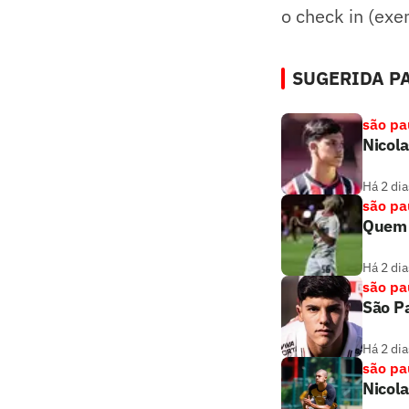
o check in (ex
SUGERIDA PA
são pa
Nicola
Há 2 dia
são pa
Quem 
Há 2 dia
são pa
São Pa
Há 2 dia
são pa
Nicola