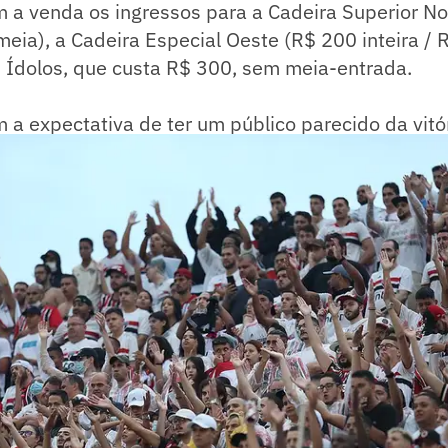
 a venda os ingressos para a Cadeira Superior No
 meia), a Cadeira Especial Oeste (R$ 200 inteira / 
 Ídolos, que custa R$ 300, sem meia-entrada.
 a expectativa de ter um público parecido da vitór
hians, quando 39.213 torcedores estiveram no est