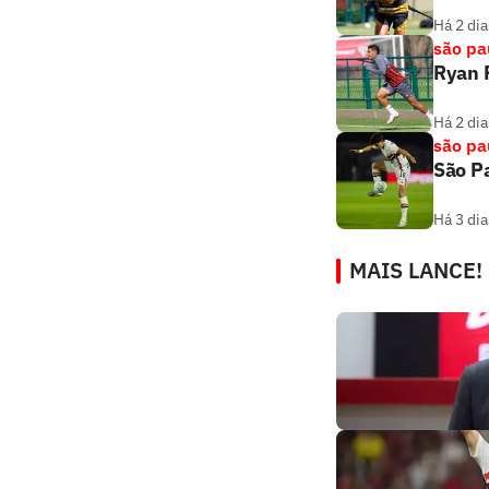
Há 2 dia
são pa
Ryan F
Há 2 dia
são pa
São Pa
Há 3 dia
MAIS LANCE!