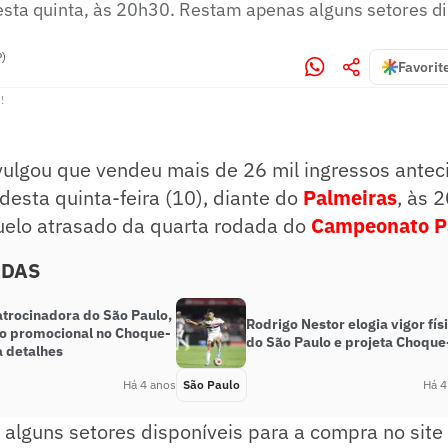
esta quinta, às 20h30. Restam apenas alguns setores d
P)
Favorit
!
vulgou que vendeu mais de 26 mil ingressos ante
 desta quinta-feira (10), diante do
Palmeiras
, às 
elo atrasado da quarta rodada do
Campeonato Pa
ADAS
atrocinadora do São Paulo,
Rodrigo Nestor elogia vigor fís
ão promocional no Choque-
do São Paulo e projeta Choque
a detalhes
Há 4 anos
São Paulo
Há 4
lguns setores disponíveis para a compra no site 