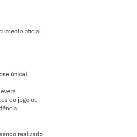
cumento oficial
ose única)
deverá
tes do jogo ou
dência.
á sendo realizado