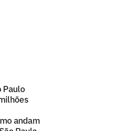
o Paulo
milhões
como andam
 São Paulo