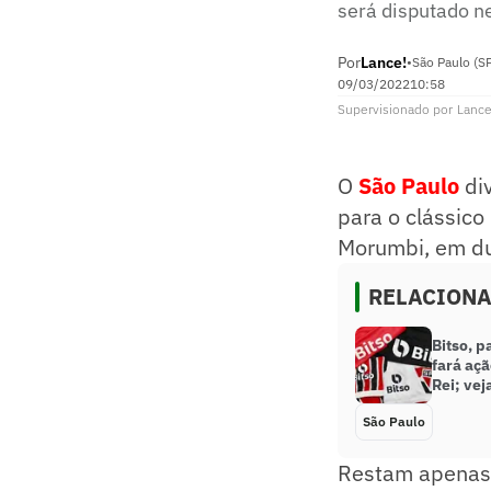
será disputado n
Por
Lance!
•
São Paulo (S
09/03/2022
10:58
Supervisionado
por
Lance
O
São Paulo
di
para o clássico
Morumbi, em du
RELACION
Bitso, p
fará aç
Rei; vej
São Paulo
Restam apenas a