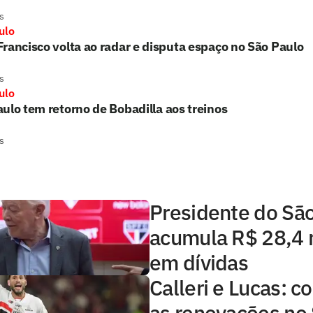
s
ulo
rancisco volta ao radar e disputa espaço no São Paulo
s
ulo
ulo tem retorno de Bobadilla aos treinos
s
Presidente do Sã
acumula R$ 28,4 
em dívidas
Calleri e Lucas: 
as renovações no