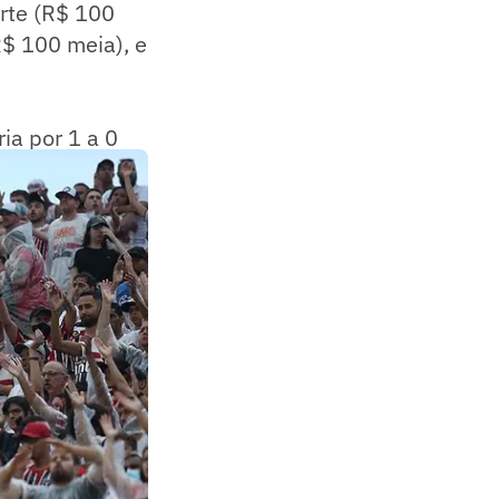
rte (R$ 100
R$ 100 meia), e
ia por 1 a 0
ádio.