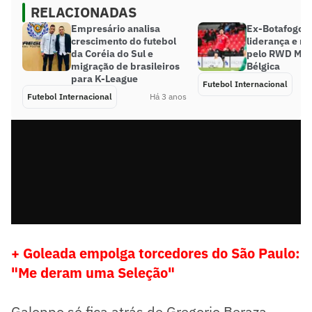
RELACIONADAS
Empresário analisa
Ex-Botafogo 
crescimento do futebol
liderança e m
da Coréia do Sul e
pelo RWD Mol
migração de brasileiros
Bélgica
para K-League
Futebol Internacional
Futebol Internacional
Há 3 anos
+ Goleada empolga torcedores do São Paulo:
"Me deram uma Seleção"
Galoppo só fica atrás de Gregorio Beraza,