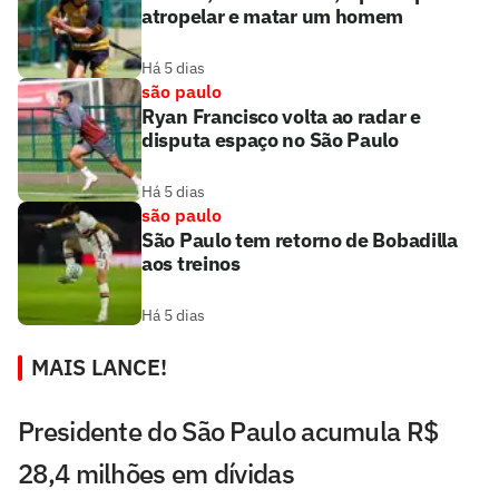
atropelar e matar um homem
Há 5 dias
são paulo
Ryan Francisco volta ao radar e
disputa espaço no São Paulo
Há 5 dias
são paulo
São Paulo tem retorno de Bobadilla
aos treinos
Há 5 dias
MAIS LANCE!
Presidente do São Paulo acumula R$
28,4 milhões em dívidas