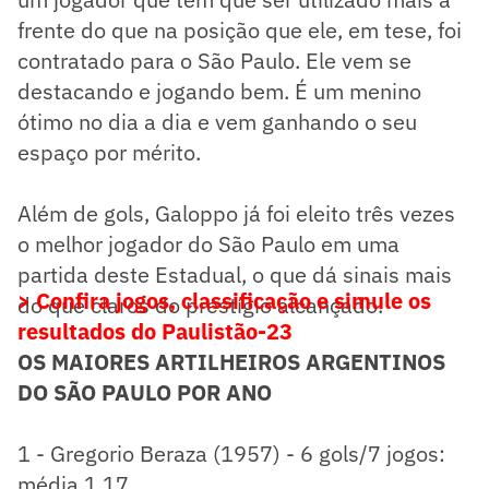
frente do que na posição que ele, em tese, foi
contratado para o São Paulo. Ele vem se
destacando e jogando bem. É um menino
ótimo no dia a dia e vem ganhando o seu
espaço por mérito.
Além de gols, Galoppo já foi eleito três vezes
o melhor jogador do São Paulo em uma
partida deste Estadual, o que dá sinais mais
> Confira jogos, classificação e simule os
do que claros do prestígio alcançado.
resultados do Paulistão-23
OS MAIORES ARTILHEIROS ARGENTINOS
DO SÃO PAULO POR ANO
1 - Gregorio Beraza (1957) - 6 gols/7 jogos:
média 1,17