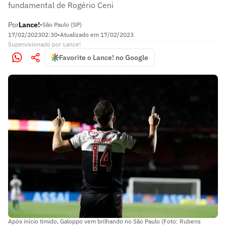
fundamental de Rogério Ceni
Por
Lance!
•
São Paulo (SP)
17/02/2023
02:30
•
Atualizado em
17/02/2023
Supervisionado
por
Lance!
Favorite o Lance! no Google
Após início tímido, Galoppo vem brilhando no São Paulo (Foto: Rubens