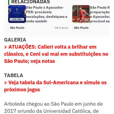
RELACIONADAS
São Paulo x Ayacucho-
São Paulo fina
PER: prováveis
preparação pa
escalações, desfalques e
o Ayacucho; v
onde assistir
provável esca
São Paulo
Há 4 anos
São Paulo
GALERIA
> ATUAÇÕES: Calleri volta a brilhar em
clássico, e Ceni vai mal em substituições no
São Paulo; veja notas
TABELA
> Veja tabela da Sul-Americana e simule os
próximos jogos
Arboleda chegou ao São Paulo em junho de
2017 oriundo da Universidad Católica, de