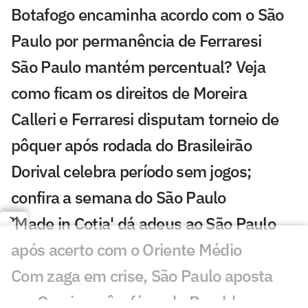
Botafogo encaminha acordo com o São
Paulo por permanência de Ferraresi
São Paulo mantém percentual? Veja
como ficam os direitos de Moreira
Calleri e Ferraresi disputam torneio de
pôquer após rodada do Brasileirão
Dorival celebra período sem jogos;
confira a semana do São Paulo
'Made in Cotia' dá adeus ao São Paulo
após acerto com o Oriente Médio
Com zaga em crise, São Paulo aposta
em Osorio e vê a fórmula Beraldo se