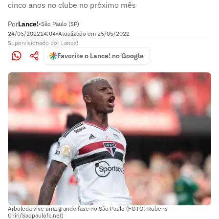
cinco anos no clube no próximo mês
Por
Lance!
•
São Paulo (SP)
24/05/2022
14:04
•
Atualizado em
25/05/2022
Supervisionado
por
Lance!
Favorite o Lance! no Google
Arboleda vive uma grande fase no São Paulo (FOTO: Rubens
Chiri/Saopaulofc.net)