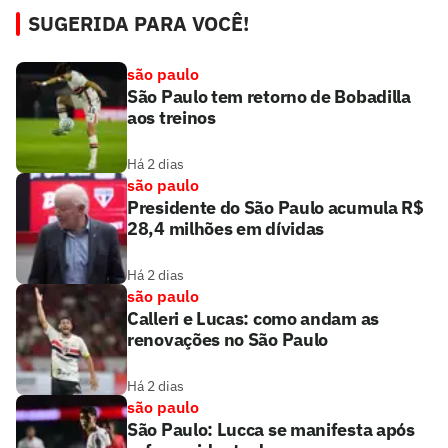
SUGERIDA PARA VOCÊ!
são paulo
São Paulo tem retorno de Bobadilla
aos treinos
Há 2 dias
são paulo
Presidente do São Paulo acumula R$
28,4 milhões em dívidas
Há 2 dias
são paulo
Calleri e Lucas: como andam as
renovações no São Paulo
Há 2 dias
são paulo
São Paulo: Lucca se manifesta após