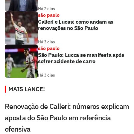
Há 2 dias
são paulo
Calleri e Lucas: como andam as
renovações no São Paulo
Há 3 dias
são paulo
São Paulo: Lucca se manifesta após
sofrer acidente de carro
Há 3 dias
MAIS LANCE!
Renovação de Calleri: números explicam
aposta do São Paulo em referência
ofensiva