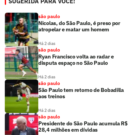
SUGERIDA PARA VOCÊ!
são paulo
Nicolas, do São Paulo, é preso por
atropelar e matar um homem
Há 2 dias
são paulo
Ryan Francisco volta ao radar e
disputa espaço no São Paulo
Há 2 dias
são paulo
São Paulo tem retorno de Bobadilla
aos treinos
Há 2 dias
são paulo
Presidente do São Paulo acumula R$
28,4 milhões em dívidas