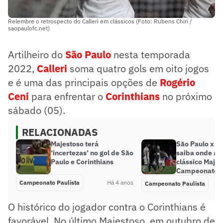
Relembre o retrospecto do Calleri em clássicos (Foto: Rubens Chiri /
saopaulofc.net)
Artilheiro do
São Paulo
nesta temporada
2022,
Calleri
soma quatro gols em oito jogos
e é uma das principais opções de
Rogério
Ceni
para enfrentar o
Corinthians
no próximo
sábado (05).
RELACIONADAS
Majestoso terá
São Paulo x Co
‘incertezas’ no gol de São
saiba onde ass
Paulo e Corinthians
clássico Majes
Campeonato P
Campeonato Paulista
Há 4 anos
Campeonato Paulista
O histórico do jogador contra o Corinthians é
favorável. No último Majestoso, em outubro de