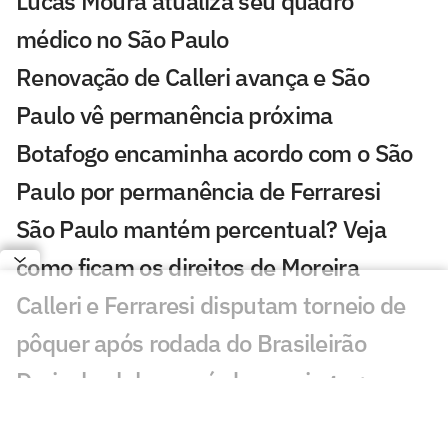
Lucas Moura atualiza seu quadro
médico no São Paulo
Renovação de Calleri avança e São
Paulo vê permanência próxima
Botafogo encaminha acordo com o São
Paulo por permanência de Ferraresi
São Paulo mantém percentual? Veja
como ficam os direitos de Moreira
Calleri e Ferraresi disputam torneio de
pôquer após rodada do Brasileirão
Dorival celebra período sem jogos;
confira a semana do São Paulo