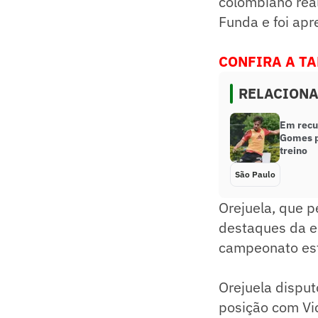
colombiano rea
Funda e foi ap
CONFIRA A T
RELACION
Em recu
Gomes p
treino
São Paulo
Orejuela, que p
destaques da e
campeonato esta
Orejuela disput
posição com Vic