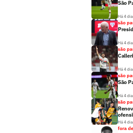
São Pa
Há 4 dia
são pa
Presi
Há 4 dia
são pa
Caller
Há 4 dia
são pa
São Pa
Há 4 dia
são pa
Renova
ofens
Há 4 dia
fora d