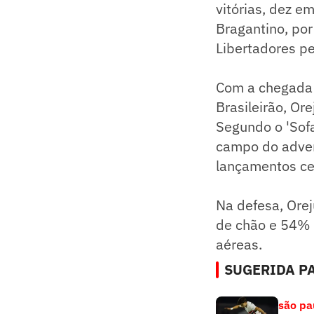
vitórias, dez e
Bragantino, por
Libertadores pe
Com a chegada 
Brasileirão, O
Segundo o 'Sofa
campo do adver
lançamentos ce
Na defesa, Ore
de chão e 54% n
aéreas.
SUGERIDA PA
são pa