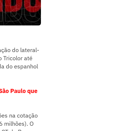
ação do lateral-
 Tricolor até
ída do espanhol
 São Paulo que
hões na cotação
6 milhões). O