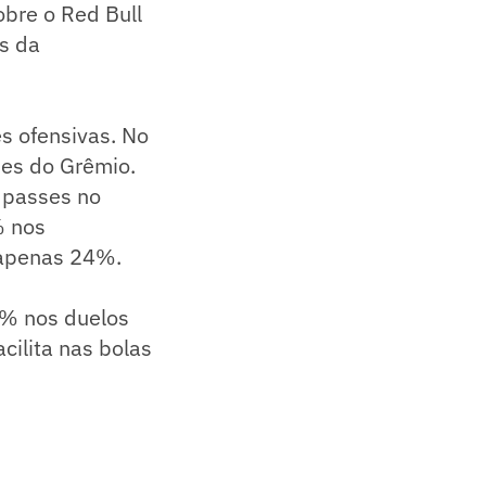
obre o Red Bull
s da
s ofensivas. No
ues do Grêmio.
 passes no
% nos
u apenas 24%.
3% nos duelos
ilita nas bolas