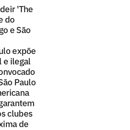
deir 'The
e do
go e São
ulo expõe
 e ilegal
convocado
 São Paulo
mericana
 garantem
os clubes
oxima de