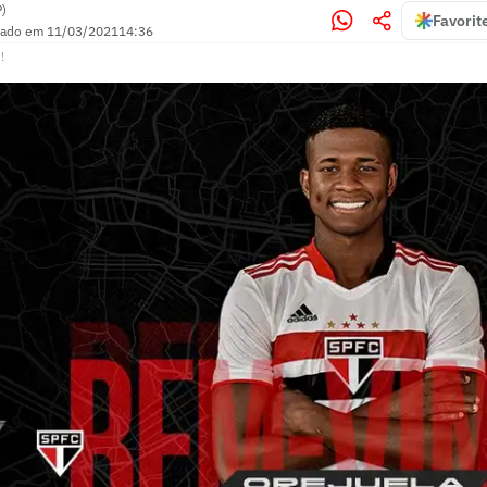
P)
Favorit
zado em
11/03/2021
14:36
!