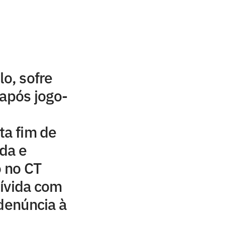
lo, sofre
 após jogo-
ta fim de
da e
o no CT
ívida com
 denúncia à