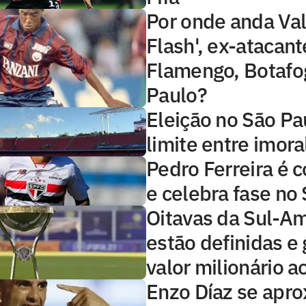
Por onde anda Val
Flash', ex-atacant
Flamengo, Botafo
Paulo?
Eleição no São Pa
limite entre imoral
Pedro Ferreira é 
e celebra fase no
Oitavas da Sul-A
estão definidas e
valor milionário a
Enzo Díaz se apr