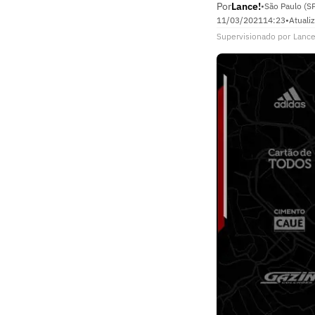
Por
Lance!
•
São Paulo (S
11/03/2021
14:23
•
Atuali
Supervisionado
por
Lance