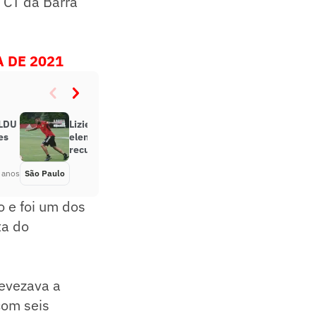
 CT da Barra
 DE 2021
 LDU
Liziero realiza treino completo com
es
elenco; volante do São Paulo se
recupera de lesão no tornozelo
 anos
São Paulo
Há 5 anos
o e foi um dos
ta do
revezava a
com seis