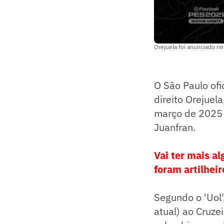
Orejuela foi anunciado ne
O São Paulo ofic
direito Orejuel
março de 2025 e
Juanfran.
Vai ter mais a
foram artilheir
Segundo o 'Uol'
atual) ao Cruze