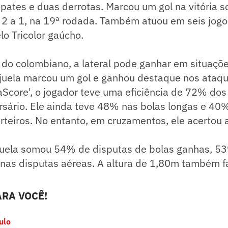
mpates e duas derrotas. Marcou um gol na vitória s
 2 a 1, na 19ª rodada. Também atuou em seis jogo
lo Tricolor gaúcho.
do colombiano, a lateral pode ganhar em situaçõe
rejuela marcou um gol e ganhou destaque nos ataq
Score', o jogador teve uma eficiência de 72% dos
sário. Ele ainda teve 48% nas bolas longas e 40
rteiros. No entanto, em cruzamentos, ele acerto
juela somou 54% de disputas de bolas ganhas, 5
as disputas aéreas. A altura de 1,80m também fac
RA VOCÊ!
ulo