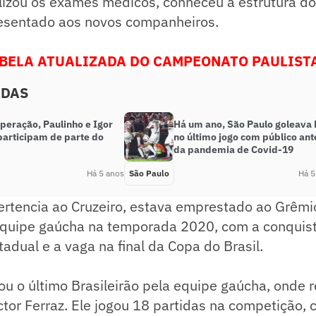
lizou os exames médicos, conheceu a estrutura do
resentado aos novos companheiros.
ABELA ATUALIZADA DO CAMPEONATO PAULISTA
ADAS
peração, Paulinho e Igor
Há um ano, São Paulo goleava
articipam de parte do
no último jogo com público ant
da pandemia de Covid-19
Há 5 anos
São Paulo
Há 5
ertencia ao Cruzeiro, estava emprestado ao Grêmi
quipe gaúcha na temporada 2020, com a conquis
dual e a vaga na final da Copa do Brasil.
ou o último Brasileirão pela equipe gaúcha, onde 
tor Ferraz. Ele jogou 18 partidas na competição, 