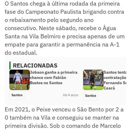
O Santos chega à última rodada da primeira
fase do Campeonato Paulista brigando contra
o rebaixamento pelo segundo ano
consecutivo. Neste sábado, recebe o Água
Santa na Vila Belmiro e precisa apenas de um
empate para garantir a permanência na A-1
do estadual.
RELACIONADAS
Jobson ganha a primeira
Santos tenta a
chance com Fabián
contratação d
Bustos no Santos
Fernando Sobr
Ceará
Santos
Há 4 anos
Santos
Em 2021, o Peixe venceu o São Bento por 2 a
0 também na Vila e conseguiu se manter na
primeira divisão. Sob o comando de Marcelo