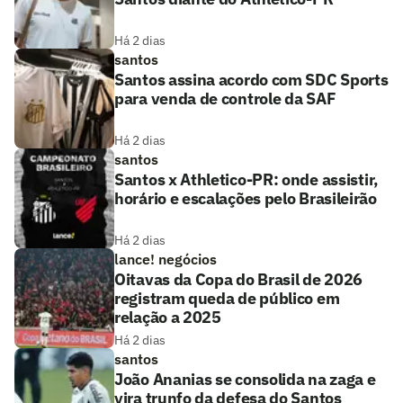
Há 2 dias
santos
Santos assina acordo com SDC Sports
para venda de controle da SAF
Há 2 dias
santos
Santos x Athletico-PR: onde assistir,
horário e escalações pelo Brasileirão
Há 2 dias
lance! negócios
Oitavas da Copa do Brasil de 2026
registram queda de público em
relação a 2025
Há 2 dias
santos
João Ananias se consolida na zaga e
vira trunfo da defesa do Santos