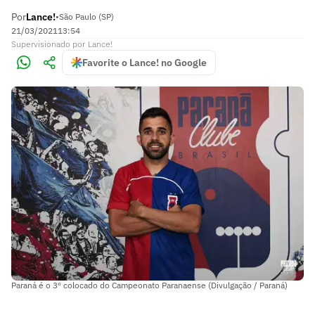
Por
Lance!
•
São Paulo (SP)
21/03/2021
13:54
Supervisionado
por
Lance!
Favorite o Lance! no Google
Paraná é o 3º colocado do Campeonato Paranaense (Divulgação / Paraná)