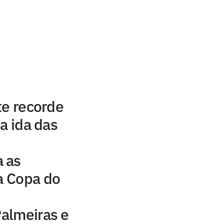
te recorde
a ida das
 as
da Copa do
Palmeiras e