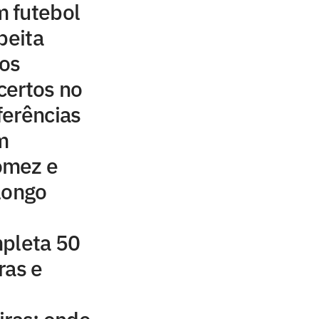
 futebol
peita
aos
certos no
ferências
m
ómez e
longo
mpleta 50
ras e