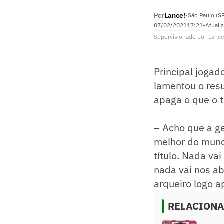
Por
Lance!
•
São Paulo (S
07/02/2021
17:21
•
Atuali
Supervisionado
por
Lance
Principal jogad
lamentou o res
apaga o que o 
– Acho que a ge
melhor do mund
título. Nada va
nada vai nos a
arqueiro logo a
RELACION