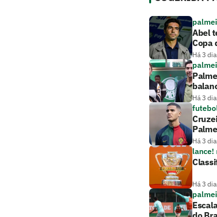
palmei
Abel t
Copa d
Há 3 dia
palmei
Palmei
balan
Há 3 dia
futebo
Cruze
Palme
Há 3 dia
lance!
Classi
Há 3 dia
palmei
Escala
do Bra