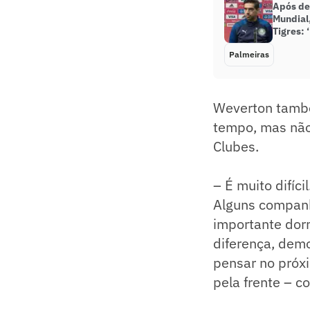
Após de
Mundial,
Tigres: 
Palmeiras
Weverton també
tempo, mas não
Clubes.
– É muito difíc
Alguns companh
importante dorm
diferença, dem
pensar no próx
pela frente – 