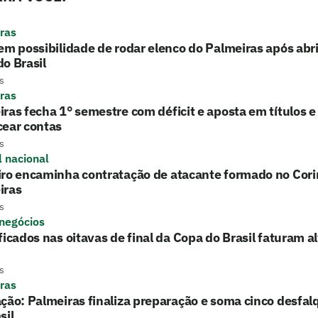
ras
em possibilidade de rodar elenco do Palmeiras após ab
o Brasil
s
ras
ras fecha 1° semestre com déficit e aposta em títulos 
cear contas
s
l nacional
iro encaminha contratação de atacante formado no Cori
iras
s
 negócios
ficados nas oitavas de final da Copa do Brasil faturam a
s
ras
ção: Palmeiras finaliza preparação e soma cinco desfal
sil