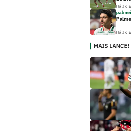
Há 3 dia
palmei
Palmei
Há 3 dia
MAIS LANCE!