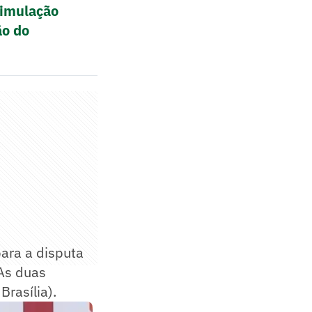
 simulação
ão do
para a disputa
 As duas
Brasília).