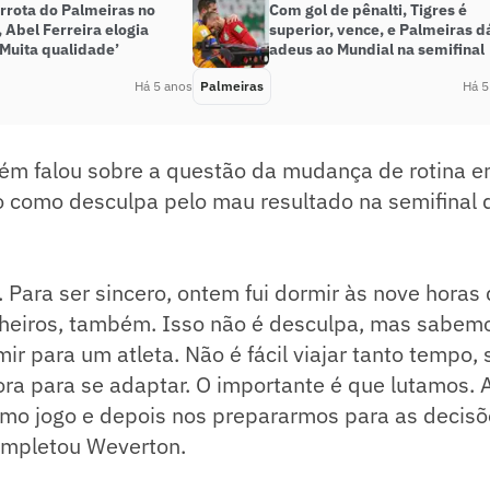
rrota do Palmeiras no
Com gol de pênalti, Tigres é
 Abel Ferreira elogia
superior, vence, e Palmeiras d
‘Muita qualidade’
adeus ao Mundial na semifinal
Há 5 anos
Palmeiras
Há 5
m falou sobre a questão da mudança de rotina e
 como desculpa pelo mau resultado na semifinal 
il. Para ser sincero, ontem fui dormir às nove hora
eiros, também. Isso não é desculpa, mas sabem
ir para um atleta. Não é fácil viajar tanto tempo, 
ora para se adaptar. O importante é que lutamos.
imo jogo e depois nos prepararmos para as decis
completou Weverton.