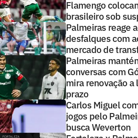
Flamengo colocam
brasileiro sob sus
Palmeiras reage 
desfalques com a
mercado de trans
Palmeiras manté
conversas com G
mira renovação a 
prazo
Carlos Miguel co
jogos pelo Palmei
busca Weverton