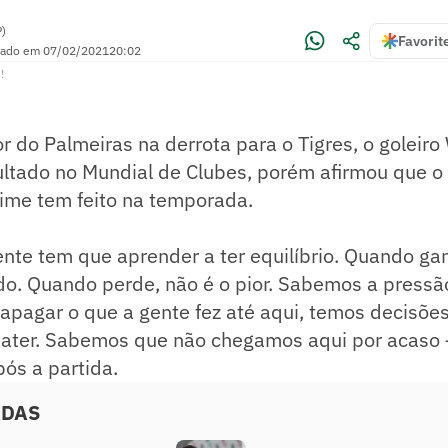
P)
Favorit
zado em
07/02/2021
20:02
!
or do Palmeiras na derrota para o Tigres, o goleir
ultado no Mundial de Clubes, porém afirmou que o
time tem feito na temporada.
nte tem que aprender a ter equilíbrio. Quando gan
o. Quando perde, não é o pior. Sabemos a pressã
i apagar o que a gente fez até aqui, temos decisões
bater. Sabemos que não chegamos aqui por acaso 
pós a partida.
ADAS