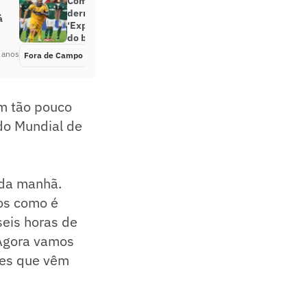
Comentarista do SporTV fala sobre
derrota do Palmeiras no Mundial:
á
‘Expõe a arrogância futebolística
do brasileiro’
 anos
Fora de Campo
Há 5 anos
m tão pouco
do Mundial de
s da manhã.
os como é
seis horas de
 Agora vamos
ões que vêm