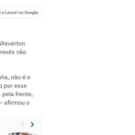
e o Lance! no Google
o Weverton
 revés não
ha, não é o
o por esse
 pela frente,
– afirmou o