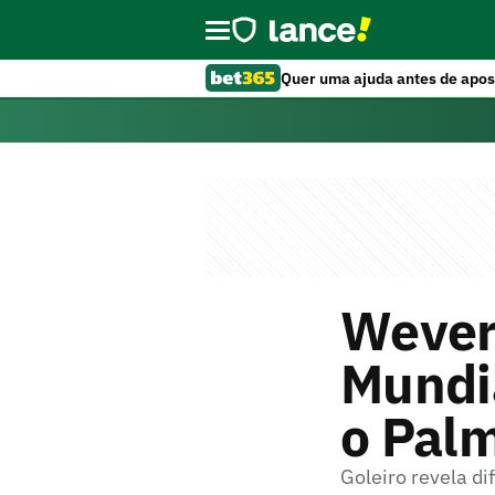
Quer uma ajuda antes de apos
Wevert
Mundia
o Palm
Goleiro revela d