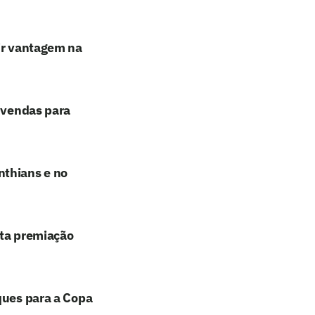
rir vantagem na
e vendas para
nthians e no
lta premiação
ques para a Copa