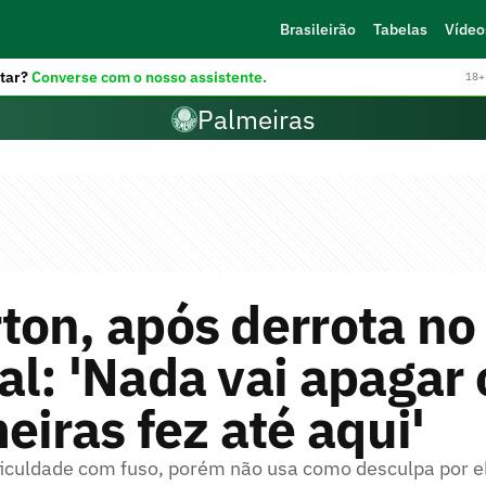
Brasileirão
Tabelas
Vídeo
tar?
Converse com o nosso assistente.
18+ 
Palmeiras
on, após derrota no
l: 'Nada vai apagar 
eiras fez até aqui'
ificuldade com fuso, porém não usa como desculpa por 