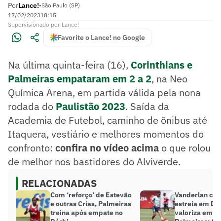
Por
Lance!
•
São Paulo (SP)
17/02/2023
18:15
Supervisionado
por
Lance!
Favorite o Lance! no Google
Na última quinta-feira (16),
Corinthians e
Palmeiras empataram em 2 a 2
, na Neo
Química Arena, em partida válida pela nona
rodada do
Paulistão 2023
. Saída da
Academia de Futebol, caminho de ônibus até
Itaquera, vestiário e melhores momentos do
confronto:
confira no vídeo acima
o que rolou
de melhor nos bastidores do Alviverde.
RELACIONADAS
Com ‘reforço’ de Estevão
Vanderlan co
e outras Crias, Palmeiras
estreia em Dé
treina após empate no
valoriza empa