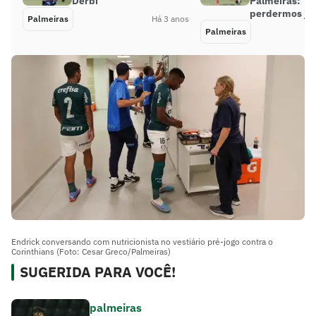
Dérbi
Palmeiras: ‘É d
perdermos jo
Palmeiras
Há 3 anos
Palmeiras
Endrick conversando com nutricionista no vestiário pré-jogo contra o
Corinthians (Foto: Cesar Greco/Palmeiras)
SUGERIDA PARA VOCÊ!
palmeiras