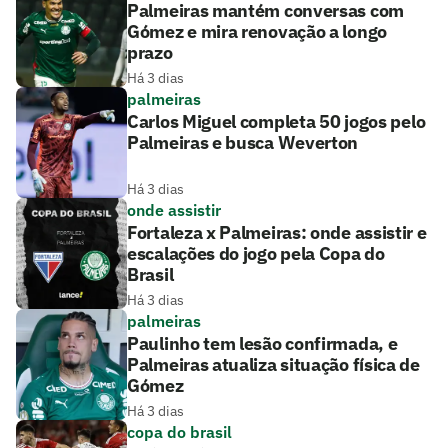
Palmeiras mantém conversas com
Gómez e mira renovação a longo
prazo
Há 3 dias
palmeiras
Carlos Miguel completa 50 jogos pelo
Palmeiras e busca Weverton
Há 3 dias
onde assistir
Fortaleza x Palmeiras: onde assistir e
escalações do jogo pela Copa do
Brasil
Há 3 dias
palmeiras
Paulinho tem lesão confirmada, e
Palmeiras atualiza situação física de
Gómez
Há 3 dias
copa do brasil