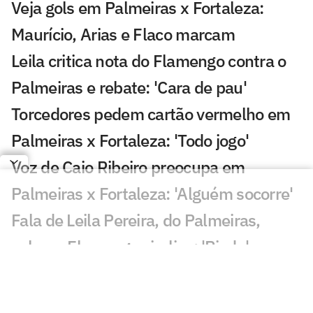
Veja gols em Palmeiras x Fortaleza:
Maurício, Arias e Flaco marcam
Leila critica nota do Flamengo contra o
Palmeiras e rebate: 'Cara de pau'
Torcedores pedem cartão vermelho em
Palmeiras x Fortaleza: 'Todo jogo'
Voz de Caio Ribeiro preocupa em
Palmeiras x Fortaleza: 'Alguém socorre'
Fala de Leila Pereira, do Palmeiras,
sobre o Flamengo viraliza: 'Piada'
Qualidade de imagem da Globo em
Palmeiras x Fortaleza gera incômodo