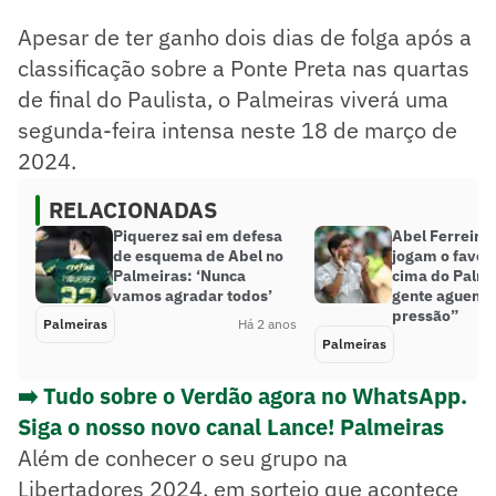
Apesar de ter ganho dois dias de folga após a
classificação sobre a Ponte Preta nas quartas
de final do Paulista, o Palmeiras viverá uma
segunda-feira intensa neste 18 de março de
2024.
RELACIONADAS
Piquerez sai em defesa
Abel Ferreira 
de esquema de Abel no
jogam o favor
Palmeiras: ‘Nunca
cima do Palme
vamos agradar todos’
gente aguenta
pressão”
Palmeiras
Há 2 anos
Palmeiras
➡️ Tudo sobre o Verdão agora no WhatsApp.
Siga o nosso novo canal Lance! Palmeiras
Além de conhecer o seu grupo na
Libertadores 2024, em sorteio que acontece