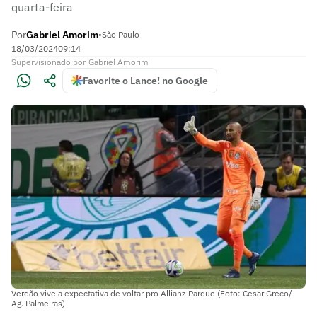
quarta-feira
Por
Gabriel Amorim
•
São Paulo
18/03/2024
09:14
Supervisionado
por
Gabriel Amorim
Favorite o Lance! no Google
Verdão vive a expectativa de voltar pro Allianz Parque (Foto: Cesar Greco/
Ag. Palmeiras)