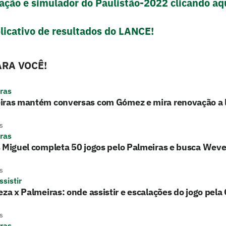
icação e simulador do Paulistão-2022 clicando aq
licativo de resultados do LANCE!
RA VOCÊ!
ras
iras mantém conversas com Gómez e mira renovação a 
s
ras
 Miguel completa 50 jogos pelo Palmeiras e busca Wev
s
sistir
eza x Palmeiras: onde assistir e escalações do jogo pela
s
ras