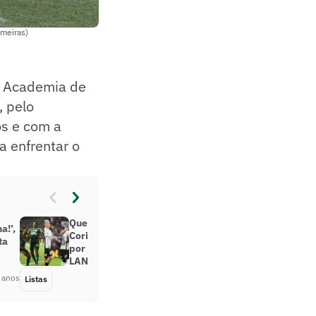
lmeiras)
a Academia de
, pelo
os e com a
a enfrentar o
Quem é melhor: Palmeiras ou
a!’,
Corinthians? Veja votação jogador
ta
por jogador feita pela redação do
LANCE!
 anos
Listas
Há 4 anos