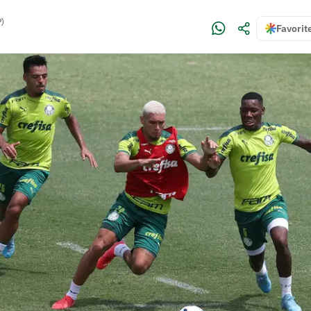
P)
Favorit