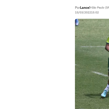
Por
Lance!
•
São Paulo (S
15/03/2022
15:02