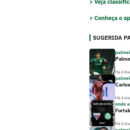
> Veja classif
> Conheça o ap
SUGERIDA PA
palmei
Palme
Há 4 dia
palmei
Carlos
Há 4 dia
onde as
Fortal
Há 4 dia
palmei