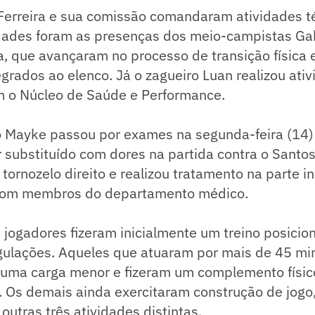
 Ferreira e sua comissão comandaram atividades t
idades foram as presenças dos meio-campistas Gab
a, que avançaram no processo de transição física 
egrados ao elenco. Já o zagueiro Luan realizou ati
 o Núcleo de Saúde e Performance.
to Mayke passou por exames na segunda-feira (14)
r substituído com dores na partida contra o Santos
tornozelo direito e realizou tratamento na parte i
 com membros do departamento médico.
jogadores fizeram inicialmente um treino posicio
ngulações. Aqueles que atuaram por mais de 45 mi
 uma carga menor e fizeram um complemento físic
. Os demais ainda exercitaram construção de jogo
outras três atividades distintas.