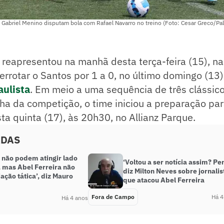
) e Gabriel Menino disputam bola com Rafael Navarro no treino (Foto: Cesar Greco/Pa
 reapresentou na manhã desta terça-feira (15), n
errotar o Santos por 1 a 0, no último domingo (13)
ulista
. Em meio a uma sequência de três clássic
a da competição, o time iniciou a preparação par
sta quinta (17), às 20h30, no Allianz Parque.
ADAS
s não podem atingir lado
‘Voltou a ser notícia assim? Pen
, mas Abel Ferreira não
diz Milton Neves sobre jornalis
ação tática’, diz Mauro
que atacou Abel Ferreira
Fora de Campo
Há 4
Há 4 anos