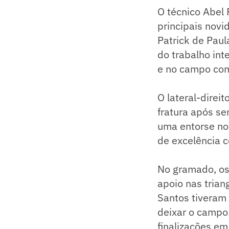
O técnico Abel
principais nov
Patrick de Paul
do trabalho int
e no campo com
O lateral-direi
fratura após se
uma entorse no 
de excelência
No gramado, os 
apoio nas tria
Santos tiveram
deixar o campo
finalizações em 