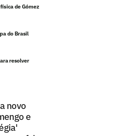
 física de Gómez
pa do Brasil
ara resolver
sa novo
mengo e
égia'