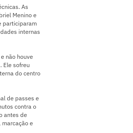
écnicas. As
riel Menino e
e participaram
vidades internas
 e não houve
. Ele sofreu
nterna do centro
nal de passes e
nutos contra o
o antes de
, marcação e