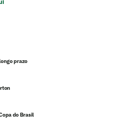
ui
longo prazo
erton
 Copa do Brasil