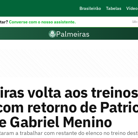
Brasileirão
Tabelas
Vídeo
tar?
Converse com o nosso assistente.
18+ 
Palmeiras
ras volta aos treinos
com retorno de Patri
e Gabriel Menino
taram a trabalhar com restante do elenco no treino dest