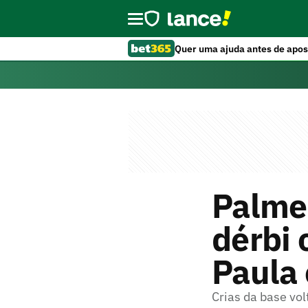
Quer uma ajuda antes de apos
Palmei
dérbi 
Paula 
Crias da base vol