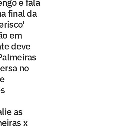
ngo e fala
a final da
erisco'
são em
nte deve
Palmeiras
ersa no
de
ês
lie as
eiras x