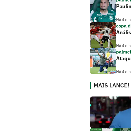
Paulin
Há 4 dia
copa d
Anális
Há 4 dia
palmei
Ataque
Há 4 dia
MAIS LANCE!