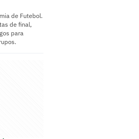
emia de Futebol.
as de final,
ogos para
rupos.