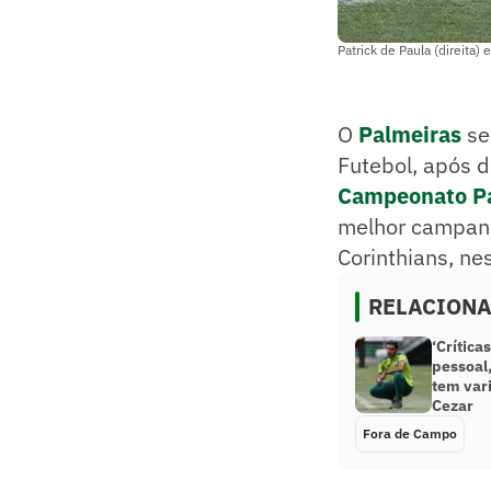
Patrick de Paula (direita
O
Palmeiras
se
Futebol, após d
Campeonato Pa
melhor campanh
Corinthians, ne
RELACION
‘Crítica
pessoal
tem vari
Cezar
Fora de Campo