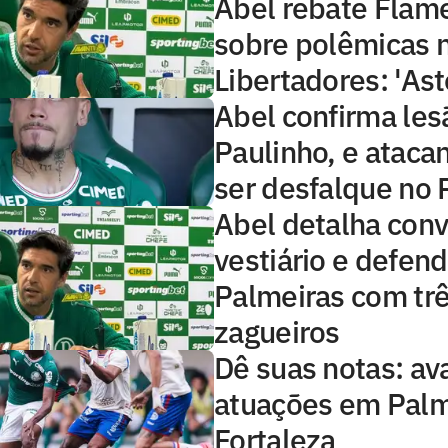
Abel rebate Flame
sobre polêmicas n
Libertadores: 'Ast
Abel confirma le
Paulinho, e ataca
ser desfalque no 
Abel detalha conv
vestiário e defen
Palmeiras com tr
zagueiros
Dê suas notas: ava
atuações em Palm
Fortaleza