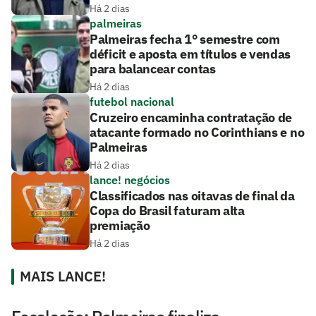
Há 2 dias
palmeiras
Palmeiras fecha 1° semestre com
déficit e aposta em títulos e vendas
para balancear contas
Há 2 dias
futebol nacional
Cruzeiro encaminha contratação de
atacante formado no Corinthians e no
Palmeiras
Há 2 dias
lance! negócios
Classificados nas oitavas de final da
Copa do Brasil faturam alta
premiação
Há 2 dias
MAIS LANCE!