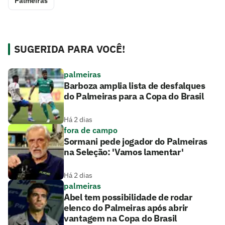
Palmeiras
SUGERIDA PARA VOCÊ!
palmeiras
Barboza amplia lista de desfalques
do Palmeiras para a Copa do Brasil
Há 2 dias
fora de campo
Sormani pede jogador do Palmeiras
na Seleção: 'Vamos lamentar'
Há 2 dias
palmeiras
Abel tem possibilidade de rodar
elenco do Palmeiras após abrir
vantagem na Copa do Brasil