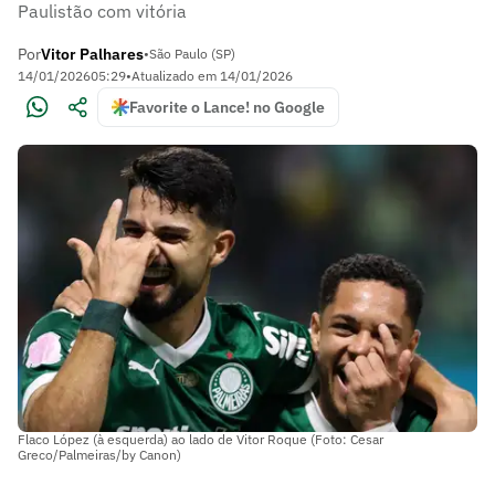
Paulistão com vitória
Por
Vitor Palhares
•
São Paulo (SP)
14/01/2026
05:29
•
Atualizado em
14/01/2026
Favorite o Lance! no Google
Flaco López (à esquerda) ao lado de Vitor Roque (Foto: Cesar
Greco/Palmeiras/by Canon)