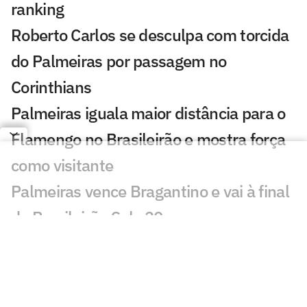
ranking
Roberto Carlos se desculpa com torcida
do Palmeiras por passagem no
Corinthians
Palmeiras iguala maior distância para o
Flamengo no Brasileirão e mostra força
como visitante
Palmeiras vence Bragantino e vai à final
do Brasileirão Sub-20
Vitória repudia declaração de Abel
Ferreira sobre Luan Cândido após
expulsão no Barradão