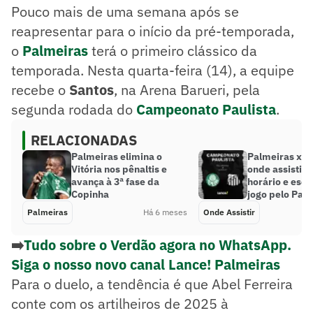
Pouco mais de uma semana após se
reapresentar para o início da pré-temporada,
o
Palmeiras
terá o primeiro clássico da
temporada. Nesta quarta-feira (14), a equipe
recebe o
Santos
, na Arena Barueri, pela
segunda rodada do
Campeonato Paulista
.
RELACIONADAS
Palmeiras elimina o
Palmeiras x S
Vitória nos pênaltis e
onde assistir 
avança à 3ª fase da
horário e esca
Copinha
jogo pelo Paul
Palmeiras
Há 6 meses
Onde Assistir
➡️
Tudo sobre o Verdão agora no WhatsApp.
Siga o nosso novo canal Lance! Palmeiras
Para o duelo, a tendência é que Abel Ferreira
conte com os artilheiros de 2025 à