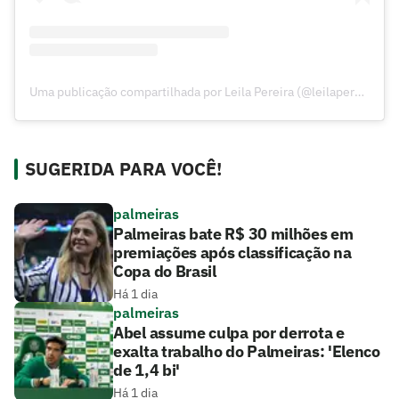
Uma publicação compartilhada por Leila Pereira (@leilapereira)
SUGERIDA PARA VOCÊ!
palmeiras
Palmeiras bate R$ 30 milhões em
premiações após classificação na
Copa do Brasil
Há 1 dia
palmeiras
Abel assume culpa por derrota e
exalta trabalho do Palmeiras: 'Elenco
de 1,4 bi'
Há 1 dia