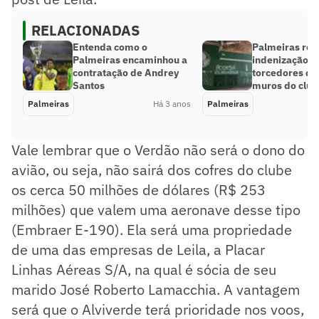
RELACIONADAS
Entenda como o
Palmeiras re
Palmeiras encaminhou a
indenização d
contratação de Andrey
torcedores qu
Santos
muros do club
Palmeiras
Há 3 anos
Palmeiras
Vale lembrar que o Verdão não será o dono do
avião, ou seja, não sairá dos cofres do clube
os cerca 50 milhões de dólares (R$ 253
milhões) que valem uma aeronave desse tipo
(Embraer E-190). Ela será uma propriedade
de uma das empresas de Leila, a Placar
Linhas Aéreas S/A, na qual é sócia de seu
marido José Roberto Lamacchia. A vantagem
será que o Alviverde terá prioridade nos voos,