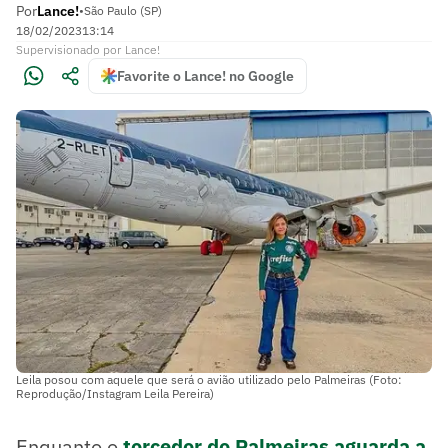
Por
Lance!
•
São Paulo (SP)
18/02/2023
13:14
Supervisionado
por
Lance!
Favorite o Lance! no Google
Leila posou com aquele que será o avião utilizado pelo Palmeiras (Foto:
Reprodução/Instagram Leila Pereira)
Enquanto o
torcedor do Palmeiras aguarda a