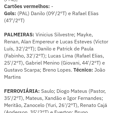
Cartões vermelhos:
-
Gols:
(PAL) Danilo (09'/2ºT) e Rafael Elias
(47'/2ºT)
PALMEIRAS:
Vinicius Silvestre; Mayke,
Renan, Alan Empereur e Lucas Esteves (Victor
Luís, 32'/2ºT); Danilo e Patrick de Paula
(Fabinho, 32'/2ºT); Lucas Lima (Rafael Elias,
25'/2ºT), Gabriel Menino (Giovani, 44'/2ºT) e
Gustavo Scarpa; Breno Lopes.
Técnico:
João
Martins
FERROVIÁRIA:
Saulo; Diogo Mateus (Pastor,
35'/2ºT), Mateus, Xandão e Igor Fernandes;
Meritão, Zanocelo (Yuri, 26'/2ºT), Renato Cajá
(Anderson, 35'/2ºT) e Everton; Bruno