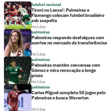
futebol nacional
Tironi no Lance!: Palmeiras e
Flamengo colocam futebol brasileiro
sob suspeita
Há 2 dias
palmeiras
Palmeiras responde desfalques com
acertos no mercado de transferências
Há 3 dias
palmeiras
Palmeiras mantém conversas com
Gómez e mira renovação a longo
prazo
Há 3 dias
palmeiras
Carlos Miguel completa 50 jogos pelo
Palmeiras e busca Weverton
Há 3 dias