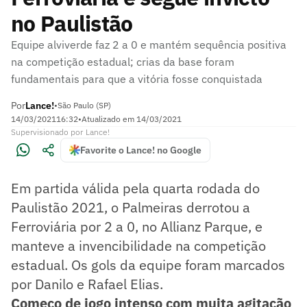
no Paulistão
Equipe alviverde faz 2 a 0 e mantém sequência positiva
na competição estadual; crias da base foram
fundamentais para que a vitória fosse conquistada
Por
Lance!
•
São Paulo (SP)
14/03/2021
16:32
•
Atualizado em
14/03/2021
Supervisionado
por
Lance!
Favorite o Lance! no Google
Em partida válida pela quarta rodada do
Paulistão 2021, o Palmeiras derrotou a
Ferroviária por 2 a 0, no Allianz Parque, e
manteve a invencibilidade na competição
estadual. Os gols da equipe foram marcados
por Danilo e Rafael Elias.
Começo de jogo intenso com muita agitação