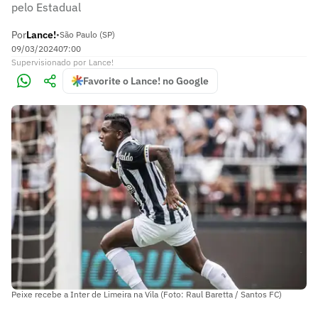
pelo Estadual
Por
Lance!
•
São Paulo (SP)
09/03/2024
07:00
Supervisionado
por
Lance!
Favorite o Lance! no Google
Peixe recebe a Inter de Limeira na Vila (Foto: Raul Baretta / Santos FC)