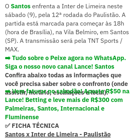
O
Santos
enfrenta a Inter de Limeira neste
sábado (9), pela 12ª rodada do Paulistão. A
partida está marcada para começar às 18h
(hora de Brasília), na Vila Belmiro, em Santos
(SP). A transmissão será pela TNT Sports /
MAX.
➡️ Tudo sobre o Peixe agora no WhatsApp.
Siga o nosso novo canal Lance! Santos
Confira abaixo todas as informações que
você precisa saber sobre o confronto (onde
➡️
Vem faturar no sabadão! Aposte R$50 na
assistir, horário, escalações e local).
Lance! Betting e leve mais de R$300 com
Palmeiras, Santos, Internacional e
Fluminense
✅ FICHA TÉCNICA
Santos x Inter de Limeira - Paulistão