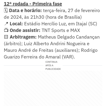
12ª rodada - Primeira fase
🗓️
Data e horário:
terça-feira, 27 de fevereiro
de 2024, às 21h30 (hora de Brasília)
📍
Local:
Estádio Hercílio Luz, em Itajaí (SC)
📺
Onde assistir:
TNT Sports e MAX
🟨
Arbitragem:
Matheus Delgado Candançan
(árbitro); Luiz Alberto Andrini Nogueira e
Mauro André de Freitas (auxiliares); Rodrigo
Guarizo Ferreira do Amaral (VAR).
CONTINUA
APÓS A
PUBLICIDADE