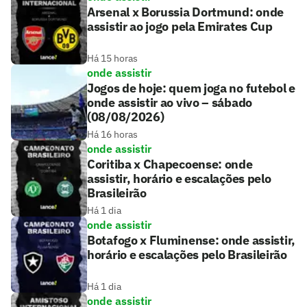
Arsenal x Borussia Dortmund: onde
assistir ao jogo pela Emirates Cup
Há 15 horas
onde assistir
Jogos de hoje: quem joga no futebol e
onde assistir ao vivo – sábado
(08/08/2026)
Há 16 horas
onde assistir
Coritiba x Chapecoense: onde
assistir, horário e escalações pelo
Brasileirão
Há 1 dia
onde assistir
Botafogo x Fluminense: onde assistir,
horário e escalações pelo Brasileirão
Há 1 dia
onde assistir