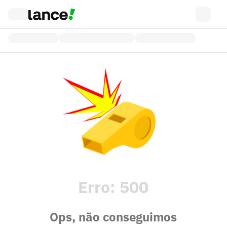
Erro:
500
Ops, não conseguimos