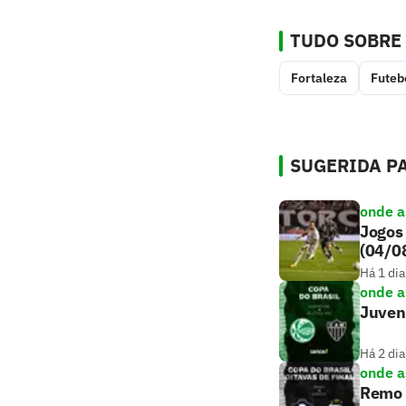
TUDO SOBRE
Fortaleza
Futeb
SUGERIDA PA
onde as
Jogos 
(04/0
Há 1 dia
onde as
Juvent
Há 2 dia
onde as
Remo x