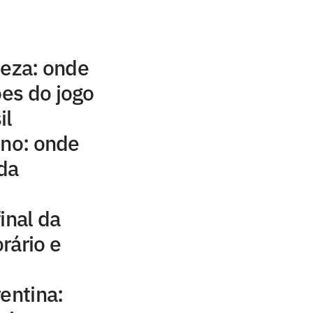
leza: onde
ões do jogo
il
ino: onde
 da
inal da
rário e
entina: