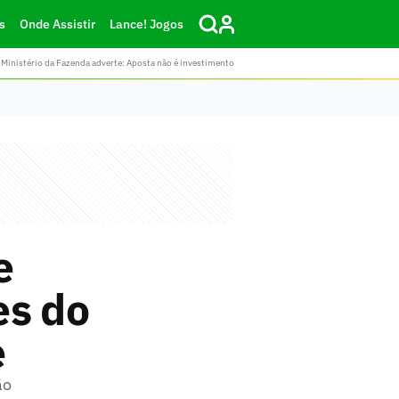
s
Onde Assistir
Lance! Jogos
Ministério da Fazenda adverte: Aposta não é investimento
e
es do
e
ão