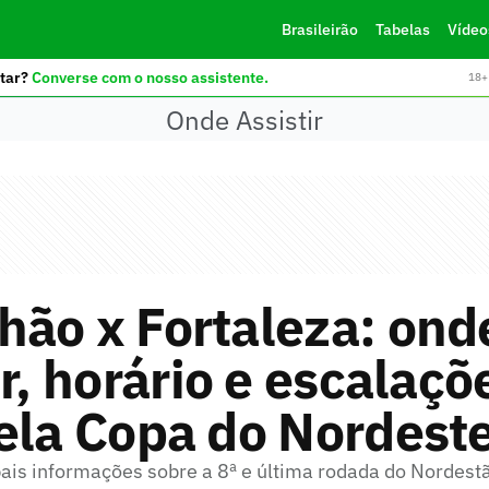
Brasileirão
Tabelas
Vídeo
tar?
Converse com o nosso assistente.
18+ 
Onde Assistir
ão x Fortaleza: ond
ir, horário e escalaçõ
ela Copa do Nordest
pais informações sobre a 8ª e última rodada do Nordest