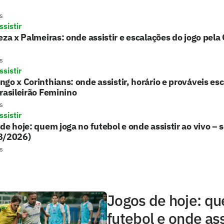
s
sistir
eza x Palmeiras: onde assistir e escalações do jogo pela
s
sistir
go x Corinthians: onde assistir, horário e prováveis es
rasileirão Feminino
s
sistir
de hoje: quem joga no futebol e onde assistir ao vivo – 
8/2026)
s
Jogos de hoje: qu
futebol e onde ass