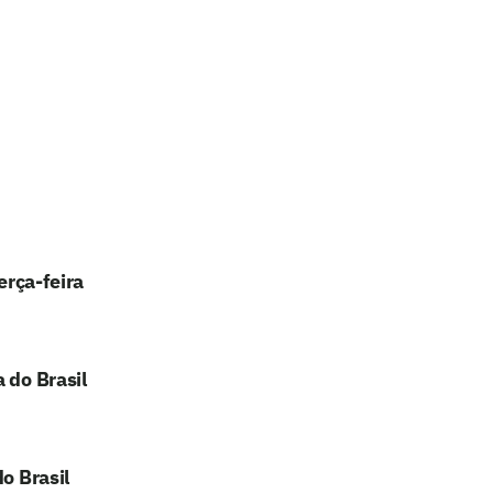
erça-feira
 do Brasil
o Brasil