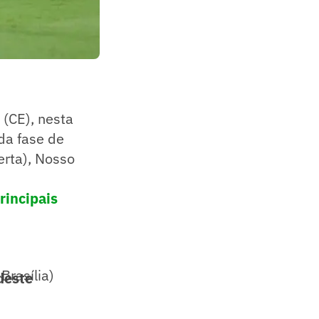
 (CE), nesta
 da fase de
erta), Nosso
rincipais
Brasília)
deste