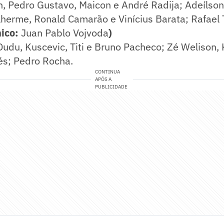
n, Pedro Gustavo, Maicon e André Radija; Adeílso
lherme, Ronald Camarão e Vinícius Barata; Rafael 
nico:
Juan Pablo Vojvoda
)
udu, Kuscevic, Titi e Bruno Pacheco; Zé Welison,
és; Pedro Rocha.
CONTINUA
APÓS A
PUBLICIDADE