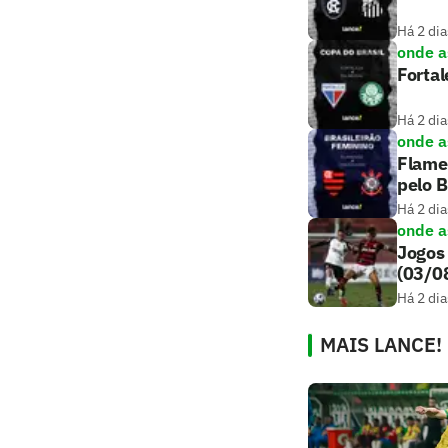
Há 2 dia
onde as
Fortal
Há 2 dia
onde as
Flamen
pelo B
Há 2 dia
onde as
Jogos 
(03/0
Há 2 dia
MAIS LANCE!