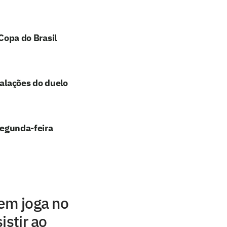
 Copa do Brasil
calações do duelo
segunda-feira
em joga no
istir ao