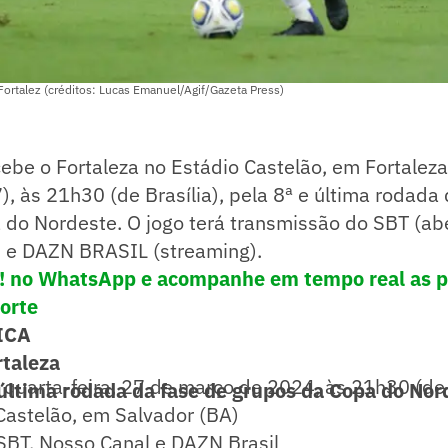
ortalez (créditos: Lucas Emanuel/Agif/Gazeta Press)
be o Fortaleza no Estádio Castelão, em Fortaleza
7), às 21h30 (de Brasília), pela 8ª e última rodada
 do Nordeste. O jogo terá transmissão do SBT (ab
) e DAZN BRASIL (streaming).
! no WhatsApp e acompanhe em tempo real as p
porte
ICA
taleza
quarta-feira, 27 de março de 2024, às 21h30 (de 
 última rodada da fase de grupos da Copa do Nor
Castelão, em Salvador (BA)
BT, Nosso Canal e DAZN Brasil