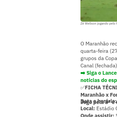
Zé Welison jogando pelo F
O Maranhão rece
quarta-feira (2
grupos da Copa
Canal (fechada
➡️
Siga o Lance
notícias do es
✅
FICHA TÉCN
Maranhão x For
Data e horário:
Jogo pela 8ª e
Local:
Estádio 
Onde assistir:
S