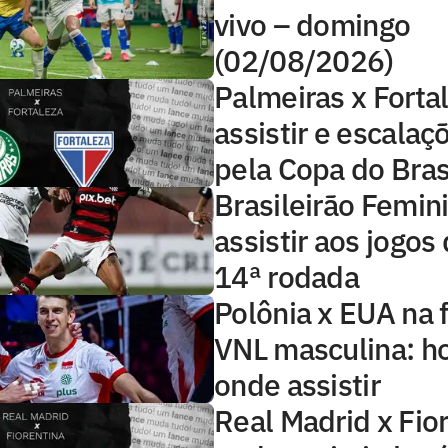
vivo – domingo
(02/08/2026)
Palmeiras x Forta
assistir e escalaç
pela Copa do Bras
Brasileirão Femin
assistir aos jogos
14ª rodada
Polônia x EUA na f
VNL masculina: ho
onde assistir
Real Madrid x Fior