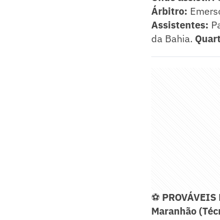
Árbitro:
Emerso
Assistentes:
Pa
da Bahia.
Quart
⚽
PROVÁVEIS
Maranhão (Téc