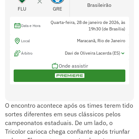
Brasileirão
FLU
GRE
Quarta-feira, 28 de janeiro de 2026, às
Data e Hora
19h30 (de Brasília)
Maracanã, Rio de Janeiro
Local
Davi de Oliveira Lacerda (ES)
Árbitro
Onde assistir
Luanderson Lima dos Santos (BA) e
Assistentes
Douglas Pagung (ES)
Caio Max Augusto Vieira (GO)
Var
O encontro acontece após os times terem tido
sortes diferentes em seus clássicos pelos
campeonatos estaduais. De um lado, o
Tricolor carioca chega confiante após triunfar