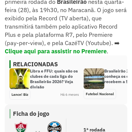
primeira rodada do
Brasileirão
nesta quarta-
feira (28), às 19h30, no Maracanã. O jogo será
exibido pela Record (TV aberta), que
transmitirá também pelo aplicativo Record
Plus e pela plataforma R7, pelo Premiere
(pay-per-view), e pela CazéTV (Youtube). ➡️
Clique aqui para assistir no Premiere
.
RELACIONADAS
Libra e FFU: quais são os
Brasileirão 20
clubes de cada liga do
conheça os es
Brasileirão 2026? Veja
recebem a Sér
divisão
Futebol Nacional
Lance! Biz
Há 6 meses
Ficha do jogo
1ª rodada