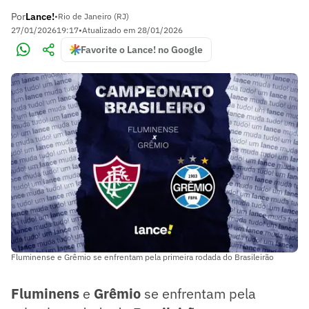
Por
Lance!
•
Rio de Janeiro (RJ)
27/01/2026
19:17
•
Atualizado em
28/01/2026
Favorite o Lance! no Google
Fluminense e Grêmio se enfrentam pela primeira rodada do Brasileirão
Fluminens
e
Grêmio
se enfrentam pela