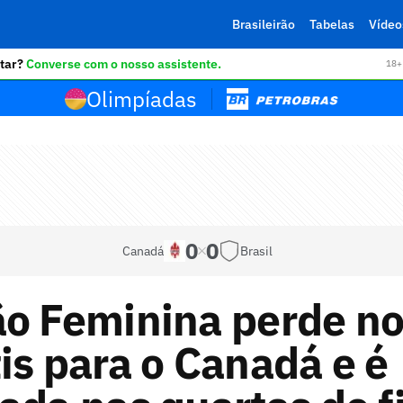
Brasileirão
Tabelas
Vídeo
tar?
Converse com o nosso assistente.
18+ 
Olimpíadas
0
0
Canadá
Brasil
ão Feminina perde n
is para o Canadá e é