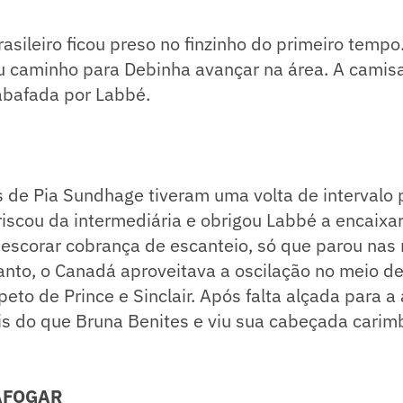
rasileiro ficou preso no finzinho do primeiro tempo
u caminho para Debinha avançar na área. A camisa
abafada por Labbé.
de Pia Sundhage tiveram uma volta de intervalo 
iscou da intermediária e obrigou Labbé a encaixar
 escorar cobrança de escanteio, só que parou nas
anto, o Canadá aproveitava a oscilação no meio d
eto de Prince e Sinclair. Após falta alçada para a á
is do que Bruna Benites e viu sua cabeçada carim
AFOGAR