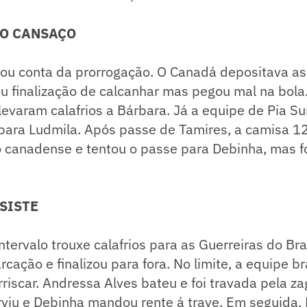
 O CANSAÇO
ou conta da prorrogação. O Canadá depositava as
u finalização de calcanhar mas pegou mal na bola
 levaram calafrios a Bárbara. Já a equipe de Pia S
para Ludmila. Após passe de Tamires, a camisa 1
 canadense e tentou o passe para Debinha, mas fo
SISTE
ntervalo trouxe calafrios para as Guerreiras do Bra
cação e finalizou para fora. No limite, a equipe br
riscar. Andressa Alves bateu e foi travada pela z
rviu e Debinha mandou rente á trave. Em seguida,