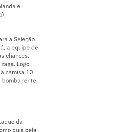
olanda e
a).
ara a Seleção
á, a equipe de
as chances.
 zaga. Logo
 a camisa 10
ma bomba rente
staque da
omo quis pela