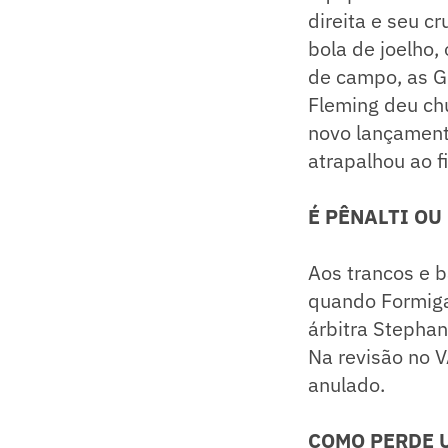
direita e seu c
bola de joelho,
de campo, as G
Fleming deu chu
novo lançament
atrapalhou ao fi
É PÊNALTI OU
Aos trancos e 
quando Formiga
árbitra Stephan
Na revisão no VA
anulado.
COMO PERDE 