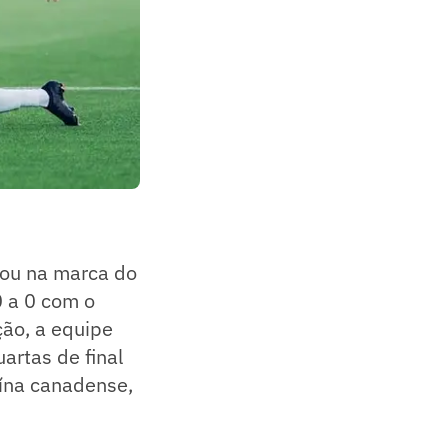
ou na marca do
0 a 0 com o
ção, a equipe
artas de final
oína canadense,