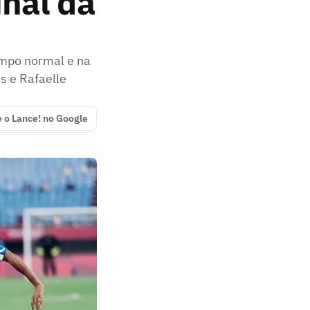
inal da
empo normal e na
s e Rafaelle
e o Lance! no Google