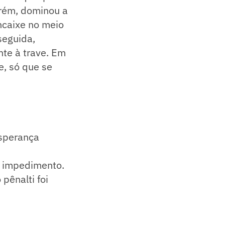
orém, dominou a
ncaixe no meio
seguida,
nte à trave. Em
e, só que se
esperança
u impedimento.
 pênalti foi