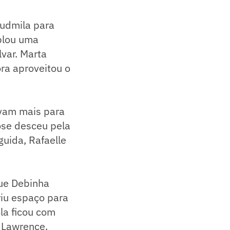
Ludmila para
iblou uma
lvar. Marta
ra aproveitou o
avam mais para
ose desceu pela
guida, Rafaelle
que Debinha
riu espaço para
la ficou com
de Lawrence.