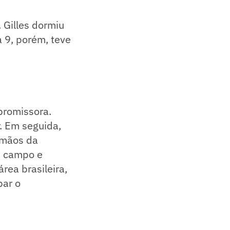
. Gilles dormiu
 9, porém, teve
promissora.
. Em seguida,
 mãos da
e campo e
rea brasileira,
bar o