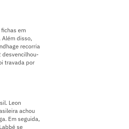
 fichas em
. Além disso,
undhage recorria
2 desvencilhou-
i travada por
sil. Leon
asileira achou
aga. Em seguida,
 Labbé se