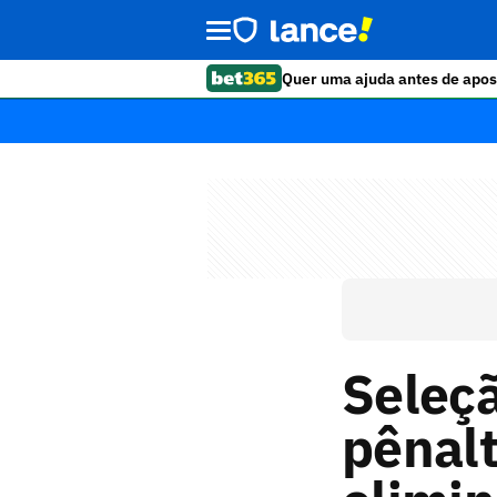
Quer uma ajuda antes de apos
Seleç
pênalt