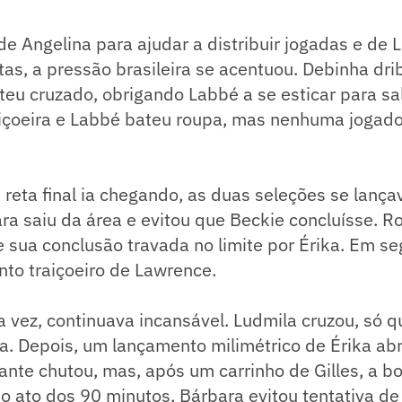
e Angelina para ajudar a distribuir jogadas e de 
tas, a pressão brasileira se acentuou. Debinha dr
teu cruzado, obrigando Labbé a se esticar para sa
aiçoeira e Labbé bateu roupa, mas nenhuma jogado
reta final ia chegando, as duas seleções se lanç
ra saiu da área e evitou que Beckie concluísse. R
 sua conclusão travada no limite por Érika. Em se
to traiçoeiro de Lawrence.
ua vez, continuava incansável. Ludmila cruzou, só 
a. Depois, um lançamento milimétrico de Érika ab
ante chutou, mas, após um carrinho de Gilles, a bo
mo ato dos 90 minutos, Bárbara evitou tentativa 