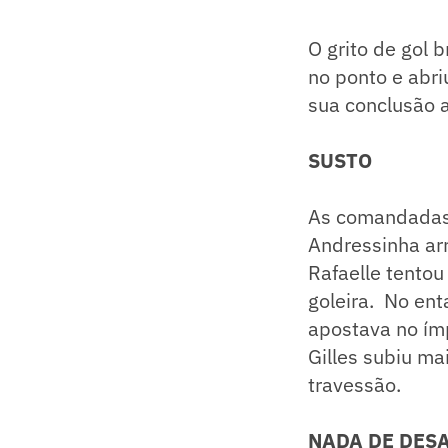
O grito de gol b
no ponto e abri
sua conclusão 
SUSTO
As comandadas 
Andressinha arr
Rafaelle tentou
goleira. No ent
apostava no ímp
Gilles subiu ma
travessão.
NADA DE DES