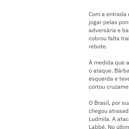
Com a entrada d
jogar pelas pon
adversária e ba
cobrou falta tr
rebote.
À medida que a 
o ataque. Bárba
esquerda e teve
cortou cruzamen
O Brasil, por s
chegou atrasad
Ludmila. A atac
Labbé. No últi