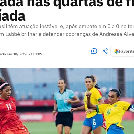
ada nas quartas de f
íada
asil têm atuação instável e, após empate em 0 a 0 no t
m Labbé brilhar e defender cobranças de Andressa Alve
Favorit
zado em
30/07/2021
10:09
!