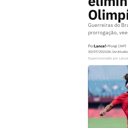
elimin
Olimp
Guerreiras do Br
prorrogação, vee
Por
Lance!
•
Miyagi (JAP)
30/07/2021
06:16
•
Atuali
Supervisionado
por
Lance