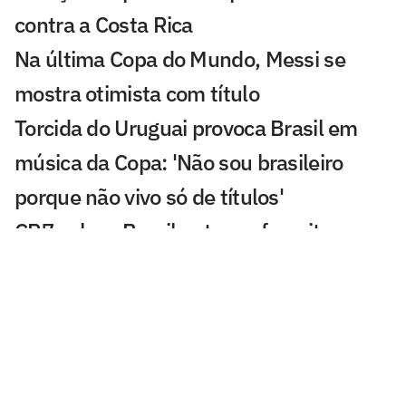
contra a Costa Rica
Na última Copa do Mundo, Messi se
mostra otimista com título
Torcida do Uruguai provoca Brasil em
música da Copa: 'Não sou brasileiro
porque não vivo só de títulos'
CR7 coloca Brasil entre os favoritos na
Copa, mas valoriza Portugal:
'Acreditamos que somos os melhores'
Jornalista liga alerta para favoritismo do
Brasil: 'A gente sabe que precisaria ser
mais testado'