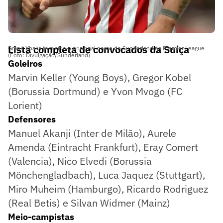
Lista completa de convocados da Suíça
Granit Xhaka tem sido o principal nome do Sunderland na Premier League
(Foto: Divulgação/Sunderland)
Goleiros
Marvin Keller (Young Boys), Gregor Kobel
(Borussia Dortmund) e Yvon Mvogo (FC
Lorient)
Defensores
Manuel Akanji (Inter de Milão), Aurele
Amenda (Eintracht Frankfurt), Eray Comert
(Valencia), Nico Elvedi (Borussia
Mönchengladbach), Luca Jaquez (Stuttgart),
Miro Muheim (Hamburgo), Ricardo Rodriguez
(Real Betis) e Silvan Widmer (Mainz)
Meio-campistas