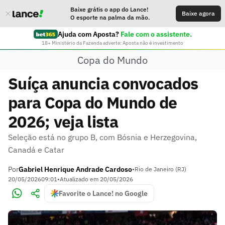
Baixe grátis o app do Lance!
Baixe agora
O esporte na palma da mão.
Ajuda com Aposta?
Fale com o assistente.
18+ Ministério da Fazenda adverte: Aposta não é investimento
Copa do Mundo
Suíça anuncia convocados
para Copa do Mundo de
2026; veja lista
Seleção está no grupo B, com Bósnia e Herzegovina,
Canadá e Catar
Por
Gabriel Henrique Andrade Cardoso
•
Rio de Janeiro (RJ)
20/05/2026
09:01
•
Atualizado em
20/05/2026
Favorite o Lance! no Google