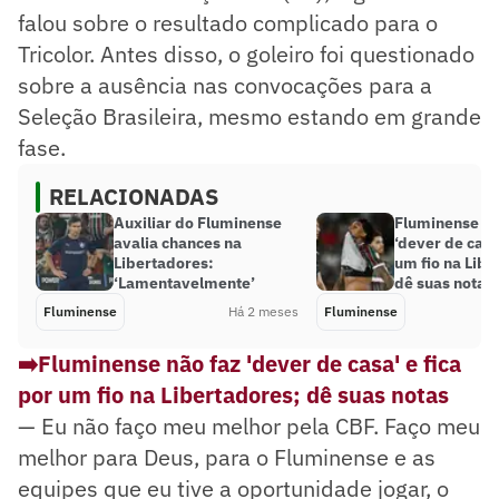
falou sobre o resultado complicado para o
Tricolor. Antes disso, o goleiro foi questionado
sobre a ausência nas convocações para a
Seleção Brasileira, mesmo estando em grande
fase.
RELACIONADAS
Auxiliar do Fluminense
Fluminense nã
avalia chances na
‘dever de casa
Libertadores:
um fio na Libe
‘Lamentavelmente’
dê suas notas
Fluminense
Há 2 meses
Fluminense
➡️Fluminense não faz 'dever de casa' e fica
por um fio na Libertadores; dê suas notas
— Eu não faço meu melhor pela CBF. Faço meu
melhor para Deus, para o Fluminense e as
equipes que eu tive a oportunidade jogar, o