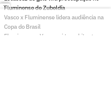
Fluminense de Zubeldía
Vasco x Fluminense lidera audiência na
Copa do Brasil
Fluminense x Vasco vai ter arbitragem
de Copa do Mundo
Análise tática do Guffo: os destaques da
ida das oitavas da Copa do Brasil
Números mostram como o Fluminense
utiliza menos a base com Zubeldía
Fluminense recupera Jemmes, mas
segue sem Thiago Silva e Freytes contra