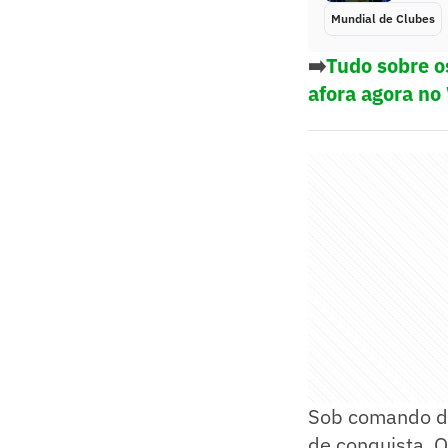
Mundial de Clubes
➡️
Tudo sobre o
afora agora no
Sob comando de
de conquista. O