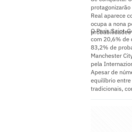
protagonizarão 
Real aparece co
ocupa a nona po
O Paris Saint-Ge
probabilidades 
com 20,6% de c
83,2% de probab
Manchester City
pela Internazi
Apesar de núme
equilíbrio entr
tradicionais, c