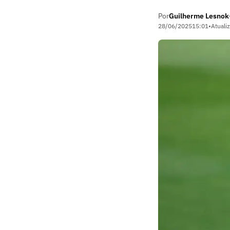
Por
Guilherme Lesnok
28/06/2025
15:01
•
Atuali