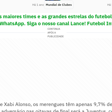
Há 1 ano
Mundial de Clubes
Há 
s maiores times e as grandes estrelas do futeb
 WhatsApp. Siga o nosso canal Lance! Futebol In
CONTINUA
APÓS A
PUBLICIDADE
 Xabi Alonso, os merengues têm apenas 9,7% de
 adversário nas oitavas de final será a Juventus,