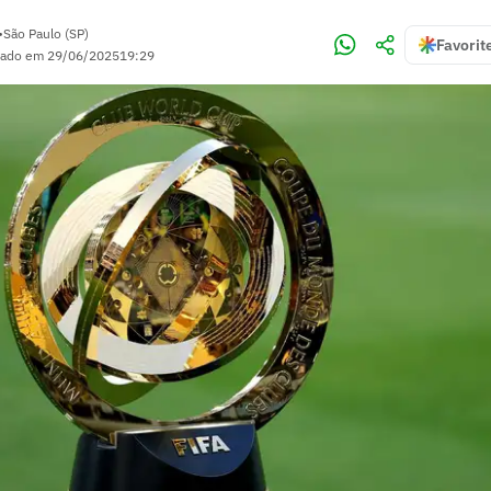
•
São Paulo (SP)
Favorit
zado em
29/06/2025
19:29