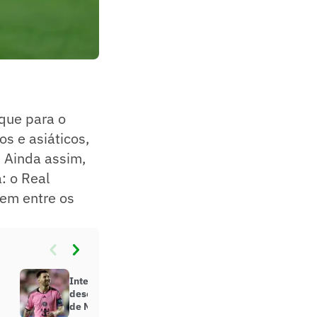
que para o
s e asiáticos,
 Ainda assim,
: o Real
nem entre os
Inter Miami treina em clima
descontraído antes do reencontro
de Messi com o PSG no Mundial