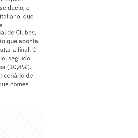
se duelo, o
taliano, que
s
ial de Clubes,
ção que aponta
ar a final. O
lo, seguido
ea (10,4%).
m cenário de
r que nomes