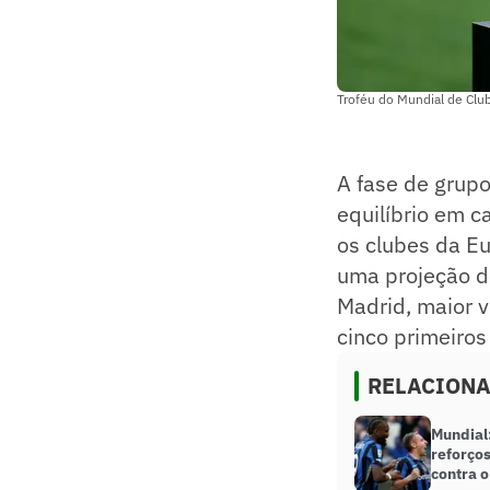
Troféu do Mundial de Clu
A fase de grup
equilíbrio em 
os clubes da Eu
uma projeção d
Madrid, maior 
cinco primeiros
RELACION
Mundial:
reforço
contra o