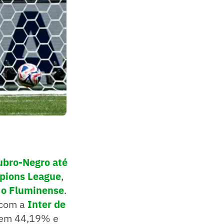
ubro-Negro até
mpions League
,
é o Fluminense
.
 com a
Inter de
tem 44,19% e