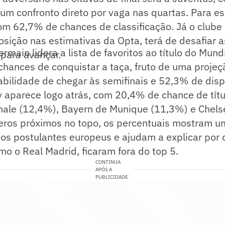
um confronto direto por vaga nas quartas. Para es
m 62,7% de chances de classificação. Já o clube i
sição nas estimativas da Opta, terá de desafiar a
rmain lidera a lista de favoritos ao título do Mund
para avançar.
hances de conquistar a taça, fruto de uma proje
ilidade de chegar às semifinais e 52,3% de disput
 aparece logo atrás, com 20,4% de chance de títu
onale (12,4%), Bayern de Munique (11,3%) e Chels
ros próximos no topo, os percentuais mostram u
e os postulantes europeus e ajudam a explicar po
omo o Real Madrid, ficaram fora do top 5.
CONTINUA
APÓS A
PUBLICIDADE