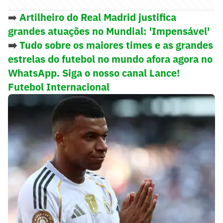
➡️
Artilheiro do Real Madrid justifica
grandes atuações no Mundial: 'Impensável'
➡️
Tudo sobre os maiores times e as grandes
estrelas do futebol no mundo afora agora no
WhatsApp. Siga o nosso canal Lance!
Futebol Internacional