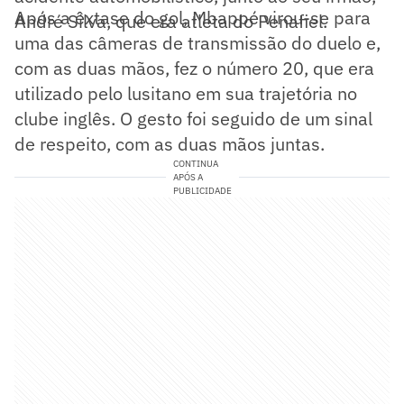
Após a êxtase do gol, Mbappé virou-se para
André Silva, que era atleta do Penafiel.
uma das câmeras de transmissão do duelo e,
com as duas mãos, fez o número 20, que era
utilizado pelo lusitano em sua trajetória no
clube inglês. O gesto foi seguido de um sinal
de respeito, com as duas mãos juntas.
CONTINUA
APÓS A
PUBLICIDADE