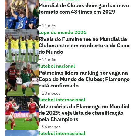
Mundial de Clubes deve ganhar novo
formato com 48 times em 2029
Há 1 mês
copa do mundo 2026
Rivais do Fluminense no Mundial de
Clubes estreiam na abertura da Copa
do Mundo
Há 1 mês
futebol nacional
Palmeiras lidera ranking por vaga na
Copa do Mundo de Clubes; Flamengo
está confirmado
Há 3 meses
futebol internacional
Adversários do Flamengo no Mundial
de 2029: veja lista de classificação
pela Champions
Há 6 meses
futebol internacional