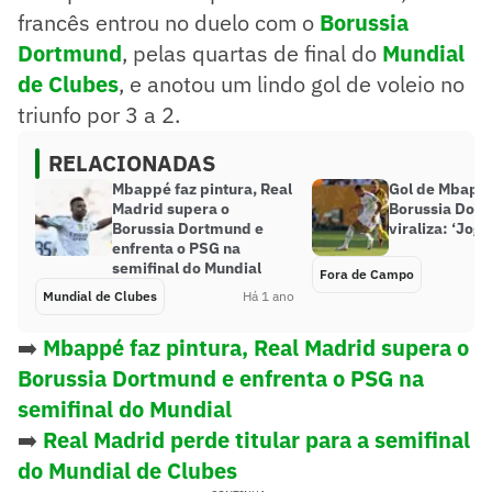
francês entrou no duelo com o
Borussia
Dortmund
, pelas quartas de final do
Mundial
de Clubes
, e anotou um lindo gol de voleio no
triunfo por 3 a 2.
RELACIONADAS
Mbappé faz pintura, Real
Gol de Mbappé
Madrid supera o
Borussia Dor
Borussia Dortmund e
viraliza: ‘Jog
enfrenta o PSG na
semifinal do Mundial
Fora de Campo
Mundial de Clubes
Há 1 ano
➡️
Mbappé faz pintura, Real Madrid supera o
Borussia Dortmund e enfrenta o PSG na
semifinal do Mundial
➡️
Real Madrid perde titular para a semifinal
do Mundial de Clubes