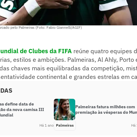
cado pelo Palmeiras (Foto: Fabio Giannelli/AGIF)
undial de Clubes da FIFA
reúne quatro equipes 
rias, estilos e ambições. Palmeiras, Al Ahly, Porto
s chaves mais equilibradas da competição, mis
sentatividade continental e grandes estrelas em 
ADAS
as define data de
Palmeiras fatura milhões com
ção da nova camisa III
premiação às vésperas do Mun
Mundial
Há 1 ano
Palmeiras
Há 