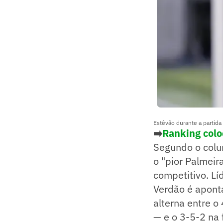
Estêvão durante a partida
➡️
Ranking colo
Segundo o colu
o "pior Palmeir
competitivo. Lí
Verdão é apont
alterna entre o
— e o 3-5-2 na