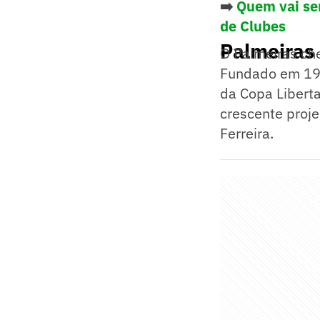
➡️
Quem vai ser
de Clubes
Palmeiras
O Palmeiras che
Fundado em 191
da Copa Libert
crescente proj
Ferreira.