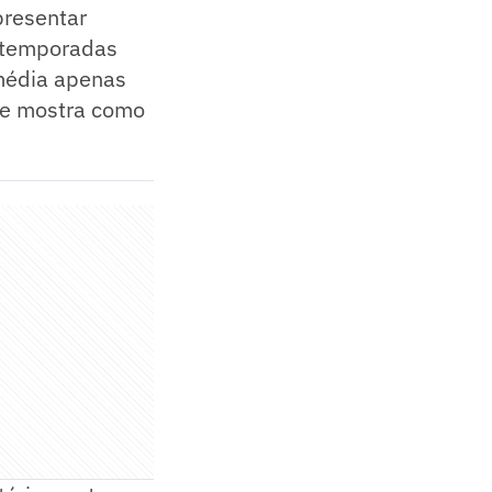
presentar
m temporadas
 média apenas
ue mostra como