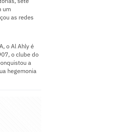
órias, sete
m um
nçou as redes
, o Al Ahly é
907, o clube do
conquistou a
 sua hegemonia