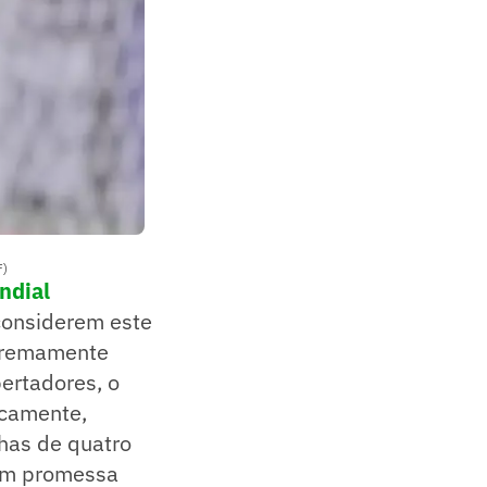
F)
ndial
considerem este
xtremamente
ertadores, o
icamente,
has de quatro
vem promessa