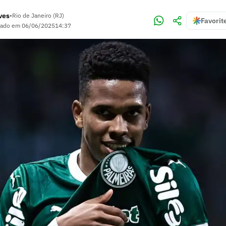
ves
•
Rio de Janeiro (RJ)
Favorit
zado em
06/06/2025
14:37