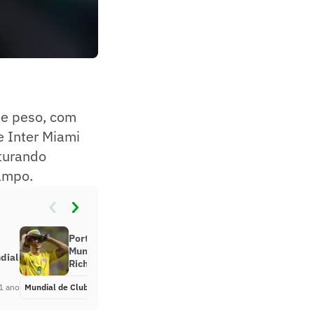
de peso, com
 e Inter Miami
turando
campo.
Porto, rival do Palmeiras no
Mundial, mantém interesse em
dial
Richard Rios
1 ano
Mundial de Clubes
Há 1 ano