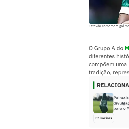
Estevão comemora gol mar
O Grupo A do
M
diferentes histó
compõem uma da
tradição, repre
RELACION
Palmeir
divulga
para o 
Palmeiras