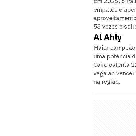
Em 2025, o Pal
empates e apen
aproveitamento
58 vezes e sofr
Al Ahly
Maior campeão a
uma potência d
Cairo ostenta 1
vaga ao vencer
na região.