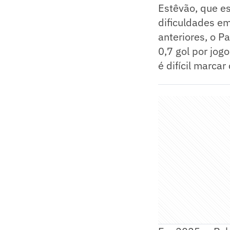
Estêvão, que es
dificuldades e
anteriores, o 
0,7 gol por jo
é difícil marcar