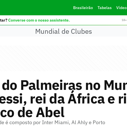
Brasileirão
Tabelas
Vídeo
tar?
Converse com o nosso assistente.
18+ 
Mundial de Clubes
 do Palmeiras no Mun
ssi, rei da África e r
ico de Abel
de é composto por Inter Miami, Al Ahly e Porto