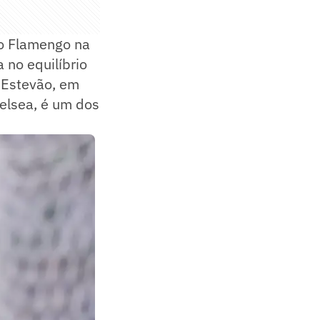
 o Flamengo na
 no equilíbrio
e Estevão, em
helsea, é um dos