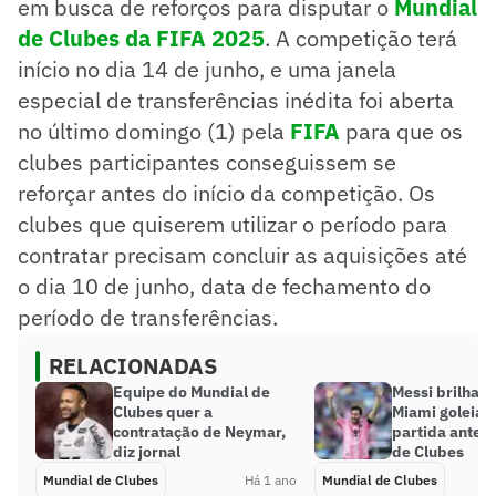
em busca de reforços para disputar o
Mundial
de Clubes da FIFA 2025
. A competição terá
início no dia 14 de junho, e uma janela
especial de transferências inédita foi aberta
no último domingo (1) pela
FIFA
para que os
clubes participantes conseguissem se
reforçar antes do início da competição. Os
clubes que quiserem utilizar o período para
contratar precisam concluir as aquisições até
o dia 10 de junho, data de fechamento do
período de transferências.
RELACIONADAS
Equipe do Mundial de
Messi brilha e
Clubes quer a
Miami goleia n
contratação de Neymar,
partida antes
diz jornal
de Clubes
Mundial de Clubes
Há 1 ano
Mundial de Clubes