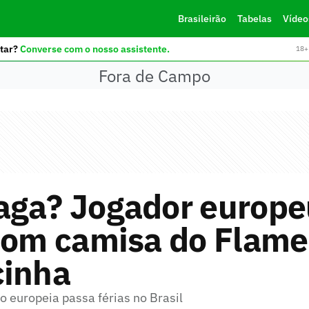
Brasileirão
Tabelas
Vídeo
tar?
Converse com o nosso assistente.
18+ 
Fora de Campo
aga? Jogador europe
 com camisa do Flam
cinha
o europeia passa férias no Brasil