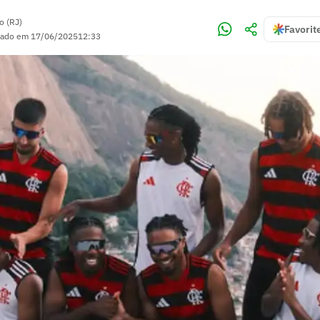
o (RJ)
Favorit
zado em
17/06/2025
12:33