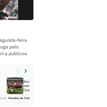
segunda-feira
joga pelo
il e publicou
Jornais estrangeiros se rendem à
estreia do Flamengo no Mundial:
‘Cuidado, Chelsea’
1 ano
Mundial de Clubes
Há 1 ano