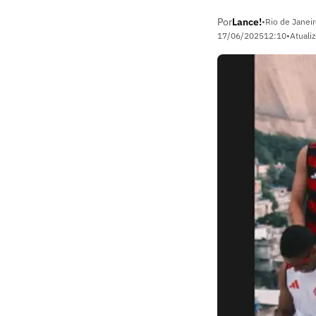
Por
Lance!
•
Rio de Janeir
17/06/2025
12:10
•
Atuali