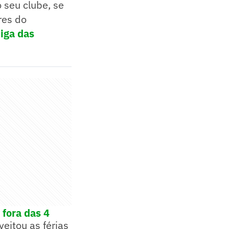
 seu clube, se
res do
iga das
 fora das 4
eitou as férias