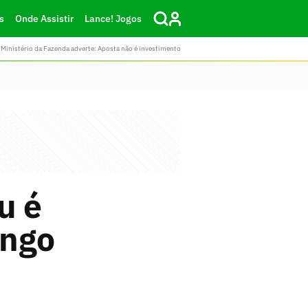
s
Onde Assistir
Lance! Jogos
Ministério da Fazenda adverte: Aposta não é investimento
u é
engo