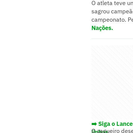
O atleta teve 
sagrou campeão
campeonato. Pe
Nações.
➡️ Siga o Lanc
O zagueiro dese
linhas