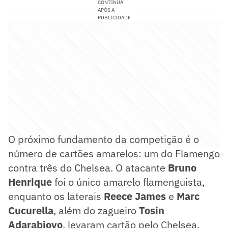
CONTINUA
APÓS A
PUBLICIDADE
O próximo fundamento da competição é o
número de cartões amarelos: um do Flamengo
contra três do Chelsea. O atacante
Bruno
Henrique
foi o único amarelo flamenguista,
enquanto os laterais
Reece James
e
Marc
Cucurella
, além do zagueiro
Tosin
Adarabioyo
, levaram cartão pelo Chelsea.