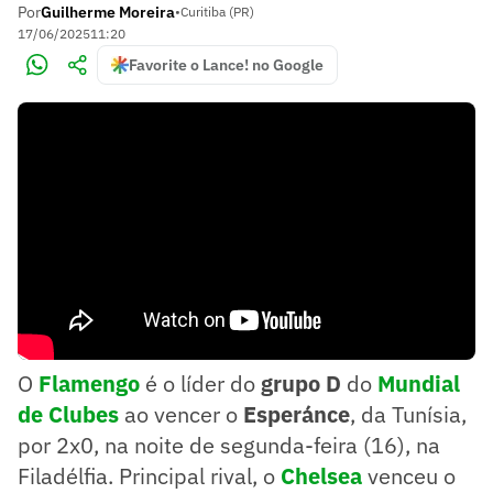
Por
Guilherme Moreira
•
Curitiba (PR)
17/06/2025
11:20
Favorite o Lance! no Google
O
Flamengo
é o líder do
grupo D
do
Mundial
de Clubes
ao vencer o
Esperánce
, da Tunísia,
por 2x0, na noite de segunda-feira (16), na
Filadélfia. Principal rival, o
Chelsea
venceu o