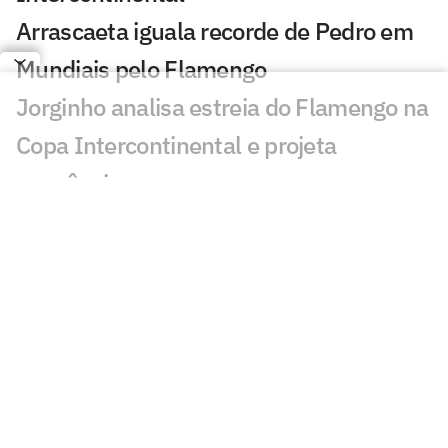
Arrascaeta iguala recorde de Pedro em
Mundiais pelo Flamengo
Jorginho analisa estreia do Flamengo na
Copa Intercontinental e projeta
sequência
Bruno Henrique analisa confronto com
Cruz Azul e projeta próximo jogo:
'Mundial sempre é difícil'
Jogadores do Flamengo estão
pendurados na Copa Intercontinental?
Entenda regulamento