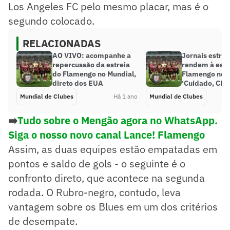
Los Angeles FC pelo mesmo placar, mas é o
segundo colocado.
RELACIONADAS
AO VIVO: acompanhe a
Jornais estran
repercussão da estreia
rendem à estr
do Flamengo no Mundial,
Flamengo no M
direto dos EUA
‘Cuidado, Che
Mundial de Clubes
Há 1 ano
Mundial de Clubes
➡️
Tudo sobre o Mengão agora no WhatsApp.
Siga o nosso novo canal Lance! Flamengo
Assim, as duas equipes estão empatadas em
pontos e saldo de gols - o seguinte é o
confronto direto, que acontece na segunda
rodada. O Rubro-negro, contudo, leva
vantagem sobre os Blues em um dos critérios
de desempate.