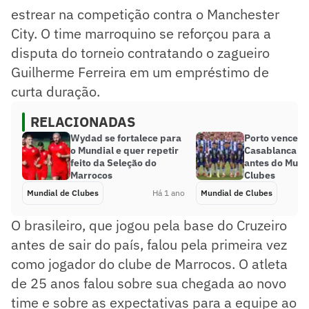
estrear na competição contra o Manchester
City. O time marroquino se reforçou para a
disputa do torneio contratando o zagueiro
Guilherme Ferreira em um empréstimo de
curta duração.
RELACIONADAS
Wydad se fortalece para
Porto vence 
o Mundial e quer repetir
Casablanca e
feito da Seleção do
antes do Mund
Marrocos
Clubes
Mundial de Clubes
Há 1 ano
Mundial de Clubes
O brasileiro, que jogou pela base do Cruzeiro
antes de sair do país, falou pela primeira vez
como jogador do clube de Marrocos. O atleta
de 25 anos falou sobre sua chegada ao novo
time e sobre as expectativas para a equipe ao