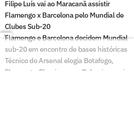
Filipe Luís vai ao Maracanã assistir
Flamengo x Barcelona pelo Mundial de
Clubes Sub-20
Flamengo e Barcelona decidem Mundial
sub-20 em encontro de bases históricas
Técnico do Arsenal elogia Botafogo,
Flamengo, Fluminense e Palmeiras; veja
José Mourinho revela ter torcido para
brasileiro no Mundial
Coritiba acerta com atacante que
disputou o Mundial de Clubes
Jornal europeu crava crise de time após