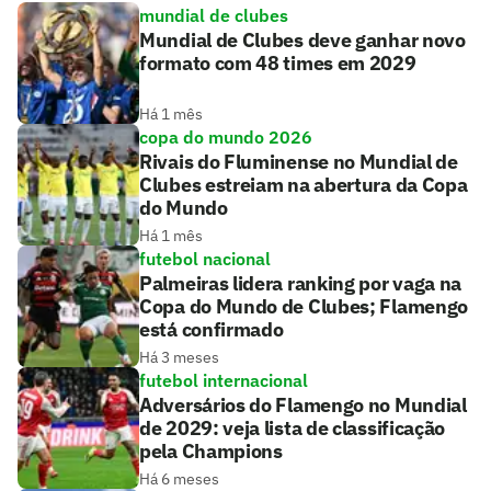
mundial de clubes
Mundial de Clubes deve ganhar novo
formato com 48 times em 2029
Há 1 mês
copa do mundo 2026
Rivais do Fluminense no Mundial de
Clubes estreiam na abertura da Copa
do Mundo
Há 1 mês
futebol nacional
Palmeiras lidera ranking por vaga na
Copa do Mundo de Clubes; Flamengo
está confirmado
Há 3 meses
futebol internacional
Adversários do Flamengo no Mundial
de 2029: veja lista de classificação
pela Champions
Há 6 meses