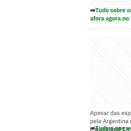
➡️
Tudo sobre o
afora agora no
Apesar das esp
pela Argentina 
➡️
Tudo o que v
e
Auckland Cit