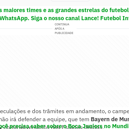
s maiores times e as grandes estrelas do futeb
 WhatsApp. Siga o nosso canal Lance! Futebol In
CONTINUA
APÓS A
PUBLICIDADE
eculações e dos trâmites em andamento, o camp
não irá defender a equipe, que tem
Bayern de Mu
ocê precisa saber sobre o Boca Juniors no Mundi
y
como adversários nos Estados Unidos.