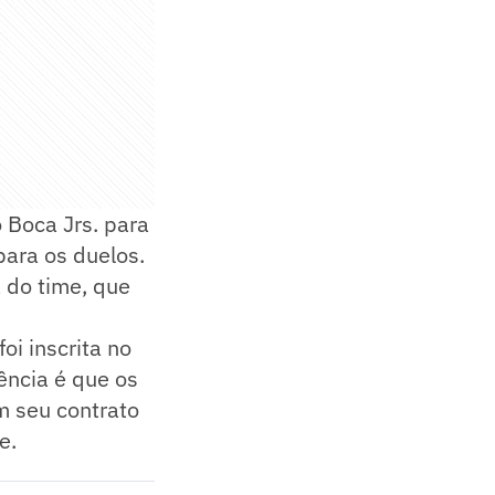
 Boca Jrs. para
para os duelos.
a do time, que
foi inscrita no
ência é que os
m seu contrato
e.