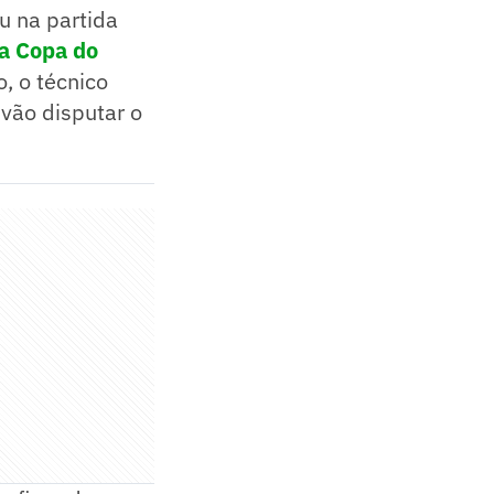
u na partida
 a Copa do
o, o técnico
 vão disputar o