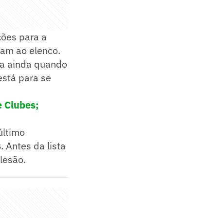
ções para a
ram ao elenco.
da ainda quando
está para se
e Clubes;
último
s
. Antes da lista
lesão.