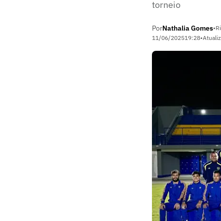
torneio
Por
Nathalia Gomes
•
Ri
11/06/2025
19:28
•
Atuali