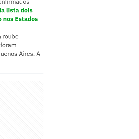
confirmados
da lista dois
do nos Estados
m roubo
 foram
uenos Aires. A