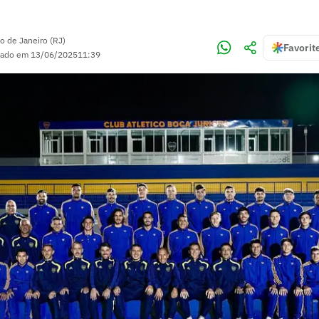
o de Janeiro (RJ)
Favorit
zado em
13/06/2025
11:39