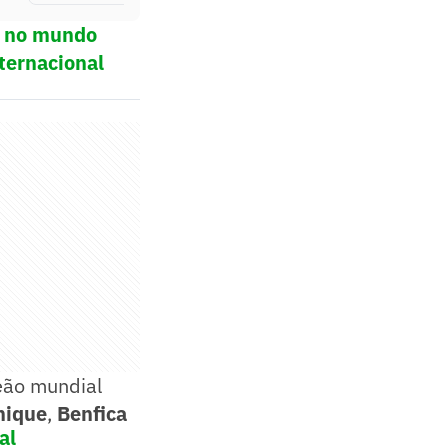
ol no mundo
ternacional
eão mundial
nique
,
Benfica
al