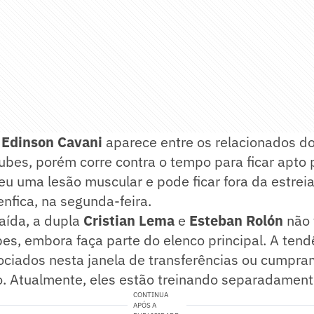
e
Edinson Cavani
aparece entre os relacionados do
ubes, porém corre contra o tempo para ficar apto 
eu uma lesão muscular e pode ficar fora da estrei
enfica, na segunda-feira.
aída, a dupla
Cristian Lema
e
Esteban Rolón
não 
es, embora faça parte do elenco principal. A tend
ociados nesta janela de transferências ou cumpra
o. Atualmente, eles estão treinando separadament
CONTINUA
APÓS A