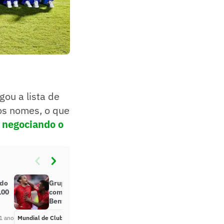
gou a lista de
 os nomes, o que
 negociando o
 do
Grupo C do Mundial tem o Bayern
100
como favorito; Boca Juniors e
Benfica chegam em baixa
1 ano
Mundial de Clubes
Há 1 ano