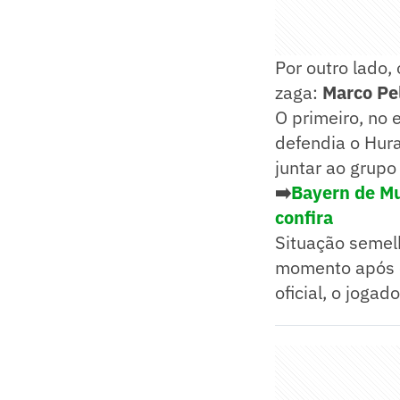
Por outro lado,
zaga:
Marco Pe
O primeiro, no 
defendia o Hur
juntar ao grupo
➡️
Bayern de Mu
confira
Situação semel
momento após o
oficial, o joga