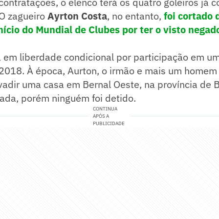
contratações, o elenco terá os quatro goleiros já 
 O zagueiro
Ayrton Costa
, no entanto,
foi cortado 
início do Mundial de Clubes por ter o visto nega
á em liberdade condicional por participação em u
 2018. À época, Aurton, o irmão e mais um homem
adir uma casa em Bernal Oeste, na província de B
onada, porém ninguém foi detido.
CONTINUA
APÓS A
PUBLICIDADE