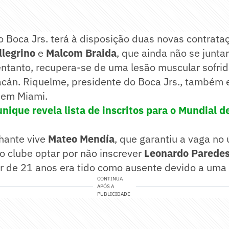
 o Boca Jrs. terá à disposição duas novas contrata
llegrino
e
Malcom Braida
, que ainda não se junta
entanto, recupera-se de uma lesão muscular sofri
acán. Riquelme, presidente do Boca Jrs., também 
 em Miami.
nique revela lista de inscritos para o Mundial d
hante vive
Mateo Mendía
, que garantiu a vaga no 
 clube optar por não inscrever
Leonardo Parede
dor de 21 anos era tido como ausente devido a uma 
CONTINUA
APÓS A
PUBLICIDADE