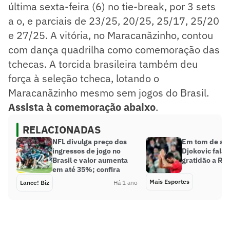
última sexta-feira (6) no tie-break, por 3 sets
a o, e parciais de 23/25, 20/25, 25/17, 25/20
e 27/25. A vitória, no Maracanãzinho, contou
com dança quadrilha como comemoração das
tchecas. A torcida brasileira também deu
força à seleção tcheca, lotando o
Maracanãzinho mesmo sem jogos do Brasil.
Assista à comemoração abaixo
.
RELACIONADAS
NFL divulga preço dos
Em tom de ad
ingressos de jogo no
Djokovic fala
Brasil e valor aumenta
gratidão a Ro
em até 35%; confira
Mais Esportes
Lance! Biz
Há 1 ano