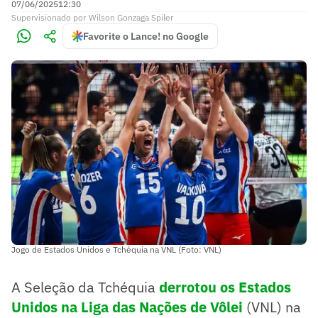
07/06/2025
12:30
Supervisionado
por
Wilson Gonzaga Spiler
Favorite o Lance! no Google
Jogo de Estados Unidos e Tchéquia na VNL (Foto: VNL)
A Seleção da Tchéquia
derrotou os Estados
Unidos na Liga das Nações de Vôlei
(VNL) na