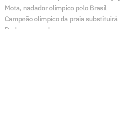
Mota, nadador olímpico pelo Brasil
Campeão olímpico da praia substituirá
Darlan na quadra
São Paulo recebe Mundial de Clubes
Feminino de Vôlei 2026
Dana White 'celebra dia' após morte de
lutador do UFC e sofre críticas: 'Burrice'
KD compara 76ers de LeBron a Warriors
de 2017 e irrita Klay
Punições da F1 tiram pontos de Lewis
Hamilton em 2026
Atlanta 30 anos: trio de ouro fatura a