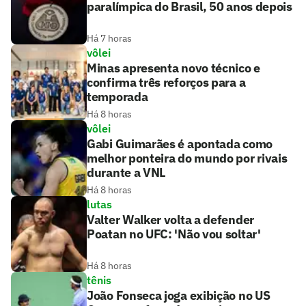
paralímpica do Brasil, 50 anos depois
Há 7 horas
vôlei
Minas apresenta novo técnico e
confirma três reforços para a
temporada
Há 8 horas
vôlei
Gabi Guimarães é apontada como
melhor ponteira do mundo por rivais
durante a VNL
Há 8 horas
lutas
Valter Walker volta a defender
Poatan no UFC: 'Não vou soltar'
Há 8 horas
tênis
João Fonseca joga exibição no US