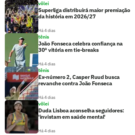
vôlei
Superliga distribuirá maior premiação
da história em 2026/27
Há 4 dias
tênis
João Fonseca celebra confiança na
30ª vitória em tie-breaks
Há 4 dias
tênis
Ex-número 2, Casper Ruud busca
revanche contra João Fonseca
Há 4 dias
vôlei
Duda Lisboa aconselha seguidores:
'invistam em saúde mental'
Há 4 dias