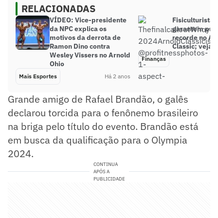
RELACIONADAS
VÍDEO: Vice-presidente
Fisiculturistas
da NPC explica os
garantem pre
motivos da derrota de
recorde no Ar
Ramon Dino contra
Classic; veja 
Wesley Vissers no Arnold
Finanças
Ohio
Mais Esportes
Há 2 anos
Grande amigo de Rafael Brandão, o galês
declarou torcida para o fenônemo brasileiro
na briga pelo título do evento. Brandão está
em busca da qualificação para o Olympia
2024.
CONTINUA
APÓS A
PUBLICIDADE