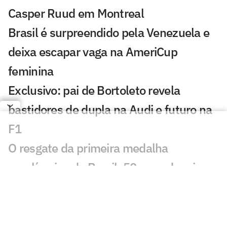
Casper Ruud em Montreal
Brasil é surpreendido pela Venezuela e
deixa escapar vaga na AmeriCup
feminina
Exclusivo: pai de Bortoleto revela
bastidores de dupla na Audi e futuro na
F1
O resgate da primeira medalha
paralímpica do Brasil, 50 anos depois
Minas apresenta novo técnico e
confirma três reforços para a temporada
Gabi Guimarães é apontada como