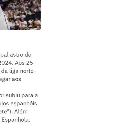
ipal astro do
2024. Aos 25
da liga norte-
egar aos
or subiu para a
tulos espanhóis
te"). Além
a Espanhola.