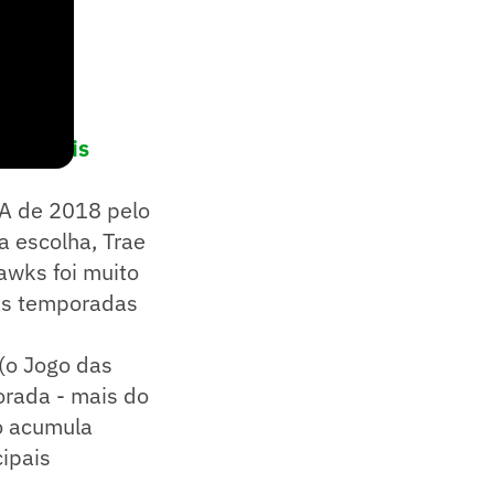
rincipais
BA de 2018 pelo
a escolha, Trae
awks foi muito
as temporadas
(o Jogo das
orada - mais do
o acumula
cipais