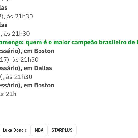
las
2), às 21h30
las
), às 21h30
lamengo: quem é o maior campeão brasileiro de
essário), em Boston
(17), às 21h30
essário), em Dallas
0), às 21h30
essário), em Boston
às 21h
Luka Doncic
NBA
STARPLUS