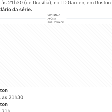
), às 21h30 (de Brasília), no TD Garden, em Boston
dário da série.
CONTINUA
APÓS A
PUBLICIDADE
ston
), às 21h30
ston
s 21h