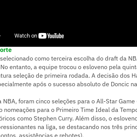
e! no WhatsApp e acompanhe em tempo real as p
porte
 selecionado como terceira escolha do draft da N
No entanto, a equipe trocou o esloveno pela quint
tura seleção de primeira rodada. A decisão dos H
pecialmente após o sucesso absoluto de Doncic n
 NBA, foram cinco seleções para o All-Star Game 
nco nomeações para o Primeiro Time Ideal da Temp
óricos como Stephen Curry. Além disso, o esloven
pressionantes na liga, se destacando nos três prin
ntos, assistências e rebotes).