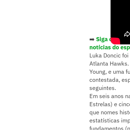
➡️
Siga o Lanc
notícias do es
Luka Doncic foi
Atlanta Hawks. 
Young, e uma fu
contestada, es
seguintes.
Em seis anos na
Estrelas) e ci
que nomes hist
estatísticas im
fundamentos (po