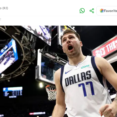
o (RJ)
Favorit
!