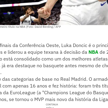
meiro título na NBA (Foto: David Berding / AFP
finais da Conferência Oeste, Luka Doncic é o princ
s e liderou a equipe texana à decisão da
NBA
de 
o está consolidado como um dos melhores atletas 
 já era destaque no basquete antes mesmo de ch
.
e das categorias de base no Real Madrid. O armad
l com apenas 16 anos e fez história: foram três tí
a da EuroLeague (a "Champions League do Basque
nos, se tornou o MVP mais novo da história da Lig
CONTINUA