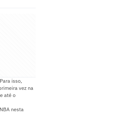
Para isso,
primeira vez na
e até o
a NBA nesta