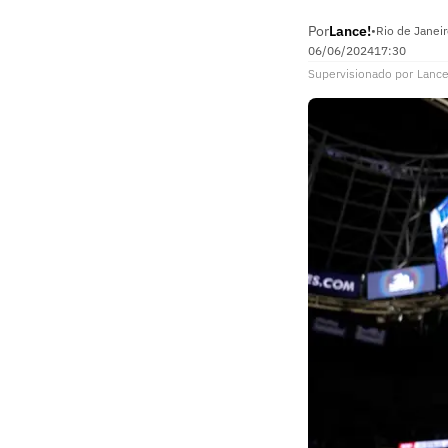
Por
Lance!
•
Rio de Janeir
06/06/2024
17:30
Supervisionado
por
Lance