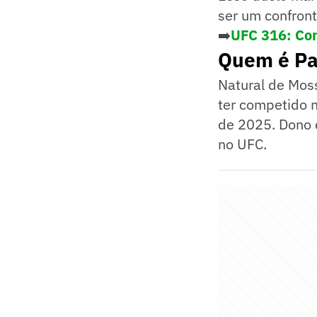
ser um confront
➡️
UFC 316: Con
Quem é Pat
Natural de Moss
ter competido n
de 2025. Dono d
no UFC.