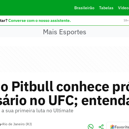
Brasileirão
Tabelas
Vídeo
tar?
Converse com o nosso assistente.
18+ 
Mais Esportes
io Pitbull conhece p
ário no UFC; entend
 a sua primeira luta no Ultimate
s
•
Rio de Janeiro (RJ)
Favorit