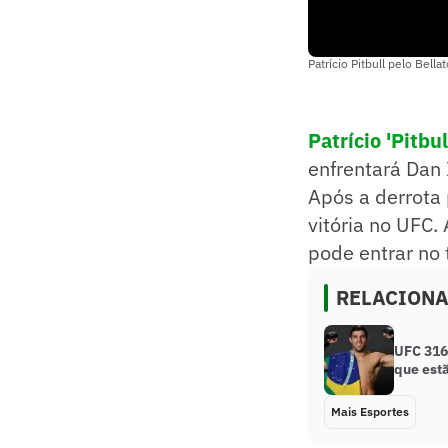
Patrício Pitbull pelo Bella
Patrício 'Pitbul
enfrentará Dan 
Após a derrota 
vitória no UFC. 
pode entrar no
RELACION
UFC 316
que est
Mais Esportes