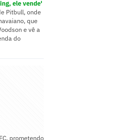
ing, ele vende'
e Pitbull, onde
havaiano, que
Woodson e vê a
enda do
UFC, prometendo