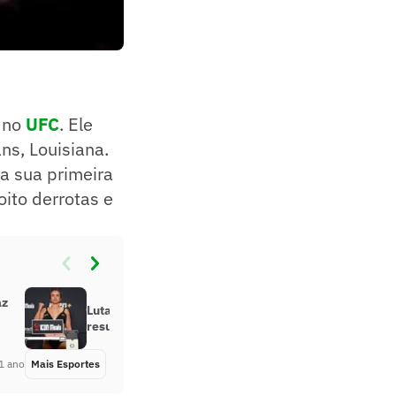
 no
UFC
. Ele
ns, Louisiana.
ca sua primeira
oito derrotas e
az
Luta principal é cancelada; veja
resultados do UFC Las Vegas 107
1 ano
Mais Esportes
Há 1 ano