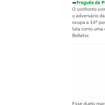
➡️
Freguês de Po
O confronto com
o adversário da
ocupa a 14ª po
luta como uma 
Bellator.
Esse duelo mar