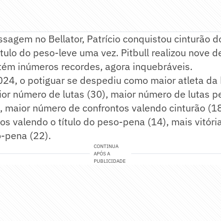
sagem no Bellator, Patrício conquistou cinturão 
título do peso-leve uma vez. Pitbull realizou nove 
tém inúmeros recordes, agora inquebráveis.
24, o potiguar se despediu como maior atleta da 
r número de lutas (30), maior número de lutas pe
 maior número de confrontos valendo cinturão (18
s valendo o título do peso-pena (14), mais vitóri
o-pena (22).
CONTINUA
APÓS A
PUBLICIDADE