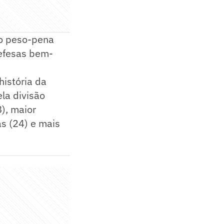
do peso-pena
defesas bem-
história da
la divisão
), maior
as (24) e mais