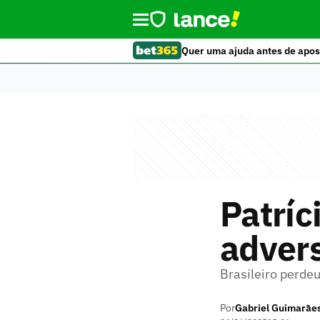
Quer uma ajuda antes de apos
Patríc
advers
Brasileiro perdeu
Por
Gabriel Guimarãe