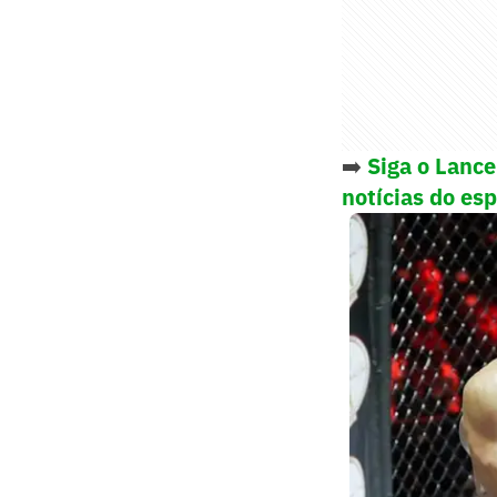
➡️
Siga o Lanc
notícias do es