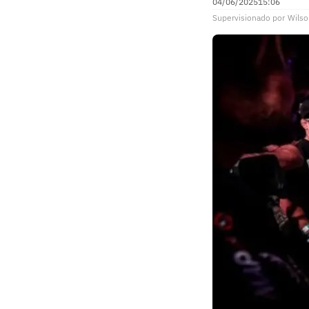
04/06/2025
15:06
Supervisionado
por
Wilso