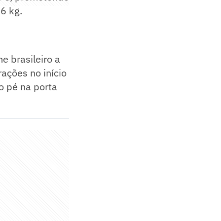
6 kg.
e brasileiro a
ações no início
o pé na porta