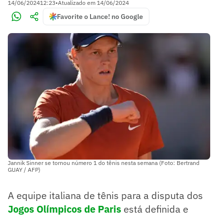
14/06/2024
12:23
•
Atualizado em
14/06/2024
Favorite o Lance! no Google
Jannik Sinner se tornou número 1 do tênis nesta semana (Foto: Bertrand
GUAY / AFP)
A equipe italiana de tênis para a disputa dos
Jogos Olímpicos de Paris
está definida e