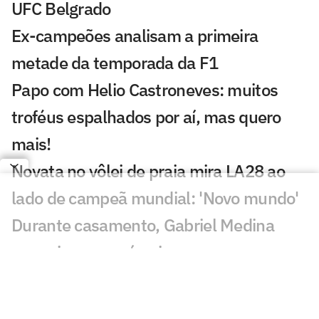
UFC Belgrado
Ex-campeões analisam a primeira
metade da temporada da F1
Papo com Helio Castroneves: muitos
troféus espalhados por aí, mas quero
mais!
Novata no vôlei de praia mira LA28 ao
lado de campeã mundial: 'Novo mundo'
Durante casamento, Gabriel Medina
anuncia que será pai
UFC Belgrado: Com estreia de brasileiro,
veja card completo