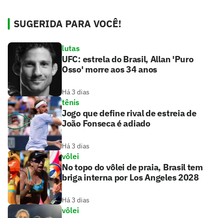
SUGERIDA PARA VOCÊ!
lutas
UFC: estrela do Brasil, Allan 'Puro
Osso' morre aos 34 anos
Há 3 dias
tênis
Jogo que define rival de estreia de
João Fonseca é adiado
Há 3 dias
vôlei
No topo do vôlei de praia, Brasil tem
briga interna por Los Angeles 2028
Há 3 dias
vôlei